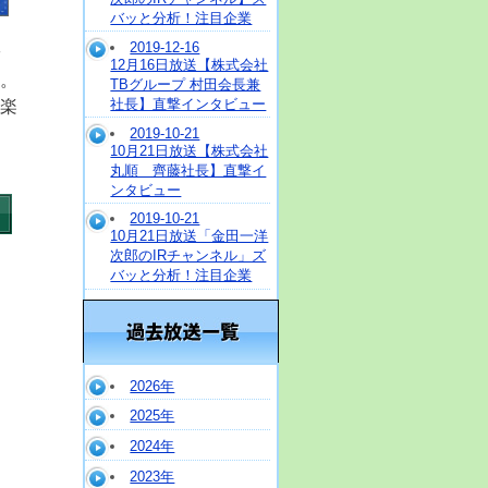
バッと分析！注目企業
2019-12-16
ッ
12月16日放送【株式会社
。
TBグループ 村田会長兼
社長】直撃インタビュー
楽
2019-10-21
10月21日放送【株式会社
丸順 齊藤社長】直撃イ
ンタビュー
2019-10-21
10月21日放送「金田一洋
次郎のIRチャンネル」ズ
バッと分析！注目企業
2026年
2025年
2024年
2023年