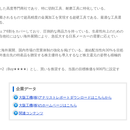
した高度専門商社であり、特に切削工具、耐磨工具に特化している。
着されるもので超高精度の金属加工を実現する超硬工具である。最適な工具選
る。
ェア6割をカバーしており、圧倒的な商品力を持っている。生産性向上のための
合他社にはない海外展開により、急拡大する日系メーカーの需要に応えてい
な海外展開、国内市場の営業体制の強化を掲げている。連結配当性向30%を目処
外進出先の特産品を贈呈する株主優待も導入するなど株主還元の姿勢も積極的
+2（Buy★★★★）とし、買いを推奨する。当面の目標株価を906円に設定す
企業データ
大阪工機(株)アナリストレポートダウンロードはこちらから
大阪工機(株)のホームページはこちら
関連コンテンツ