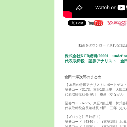
動画をダウンロードされる場合
株式会社KCR総研(00001 undefine
代表取締役 証券アナリスト 金
金田一洋次郎のまとめ
【 本日の特選アナリストレポートゲス
証券コード3173、東証1部上場 大阪
代表取締役社長 柳川 重昌（やながわ 
証券コード6775、東証2部上場 株式会
代表取締役会長兼社長 村田 三郎（むら
【ズバッと注目銘柄！】
証券コード（4346）、（東証1部）上
証券コード（7896）、（東証2部）上