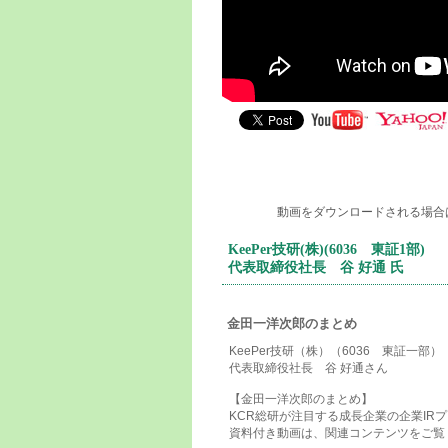
動画をダウンロードされる場合
KeePer技研(株)(6036 東証1部)
代表取締役社長 谷 好通 氏
金田一洋次郎のまとめ
KeePer技研（株）（6036 東証一部）
代表取締役社長 谷 好通さん
【金田一洋次郎のまとめ】
KCR総研が注目する成長企業の企業IR
資料付き動画は、関連コンテンツをご覧