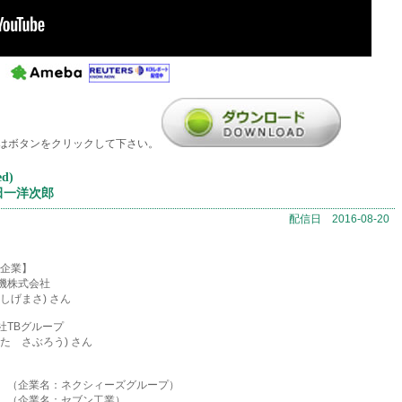
はボタンをクリックして下さい。
d)
田一洋次郎
配信日 2016-08-20
ト企業】
工機株式会社
しげまさ) さん
社TBグループ
た さぶろう) さん
場、（企業名：ネクシィーズグループ）
場、（企業名：セブン工業）