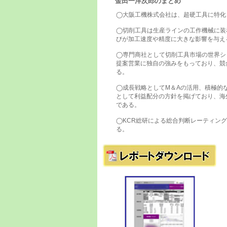
金田一洋次郎のまとめ
◯大阪工機株式会社は、超硬工具に特化
◯切削工具は生産ラインの工作機械に装
びが加工速度や精度に大きな影響を与え
◯専門商社として切削工具市場の世界シ
提案営業に独自の強みをもっており、競
る。
◯成長戦略としてM＆Aの活用、積極的
として利益配分の方針を掲げており、海
である。
◯KCR総研による総合判断レーティング
る。