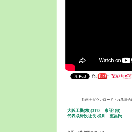
動画をダウンロードされる場合
大阪工機(株)(3173 東証1部)
代表取締役社長 柳川 重昌氏