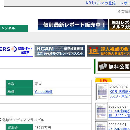
KBJメルマガ登録
レポ
企業情
チャンネル
市場
東ス
2026.08.04
株価
Yahoo!株価
KCR-I
6513・東
2026.08.03
KCR-IR戦
新 3422
 文化放送メディアプラスビル
2026.08.01
資本金
436百万円
KCR-IR