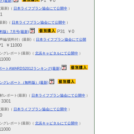
P1 ￥0
ト(最新)
2026.04.09
KCR-特選
(最新)（
日本ライフプラン協会にて公開中
）
号 最新 6
1
2026.04.03
(最新)（
日本ライフプラン協会にて公開中
）
KCR-IR
ス 最新 2
P31 ￥0
料版）7月号(最新)
2026.04.02
声編/資料付）(最新)（
日本ライフプラン協会にて公開
KCR-IR
P1 ￥11000
5985・東証
ングレポート(最新)（
北浜キャピタルにて公開中
）
2026.04.01
1000
KCR-IR
新 9553・
ートAWARDS2012ランキング(最新)
2026.03.31
KCR-IR
ィングレポート（無料版）(最新)
6031・東証
2026.03.25
材レポート(最新)（
日本ライフプラン協会にて公開中
）
KCR-IR
3301
6238・東証
(最新)（
日本ライフプラン協会にて公開中
）
2026.03.19
0
KCR-IR
ングレポート(最新)（
北浜キャピタルにて公開中
）
最新 624
1000
2026.03.17