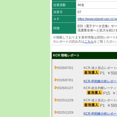
従業員数
46名
決算月
07
ＨＰ
https://www.planet-van.co.jp
EDI（電子データ交換）サ
特徴
流通業全体へと拡大を続け
※掲載しております基本情報は原則レポート
※レポートの読み方は
こちら
をご覧ください
KCR 情報レポート
2026/07/01
KCR-達人視点レポート
P1 ￥550
2026/07/01
KCR-IR戦略分析レポー
2026/01/27
KCR-総合判断レーティ
P15 ￥1
2025/12/29
KCR-達人視点レポート
P1 ￥550
2025/12/29
KCR-IR戦略分析レポー