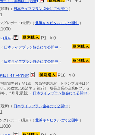
P1 ￥0
ポート（無料版）(最新)
2026.04.23
KCR-IR
(最新)（
日本ライフプラン協会にて公開中
）
6309・東証
1
2026.04.21
ングレポート(最新)（
北浜キャピタルにて公開中
）
KCR-IR
1000
最新 3315
P1 ￥0
ト(最新)
2026.04.20
KCR-IR
報（
日本ライフプラン協会にて公開中
）
最新 6240
2026.04.16
報（
日本ライフプラン協会にて公開中
）
KCR-IR
ルディングス
P16 ￥0
料版）4月号(過去)
2026.04.15
音声編/資料付）第1部 緊急特別講演『トランプ政権はど
KCR-IR戦
リカの政党と経済学 』第2部 成長企業の企業IRプレゼ
（株） 最新
略 』5月号(最新)（
日本ライフプラン協会にて公開中
）
2026.04.14
KCR-IR
(最新)（
日本ライフプラン協会にて公開中
）
ム 最新 6
1
2026.04.13
ングレポート(最新)（
北浜キャピタルにて公開中
）
KCR-IR
1000
3710・東証