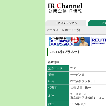
ＩＰＯチャンネル
ＩＲ
アナリストレポート一覧
2391 (株)プラネット
基本情報
証券コード
2391
業種
サービス業
社名
株式会社プラネット
代表者
社長 坂田 政一
〒105-0013
本社
東京都港区浜松町１－３１
設立
1985年08月