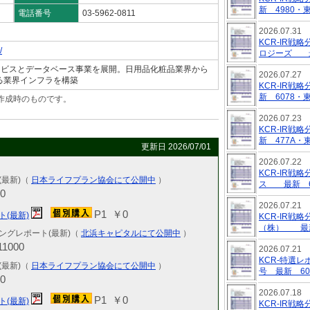
新 4980・
電話番号
03-5962-0811
2026.07.31
KCR-IR
/
ロジーズ 最
ービスとデータベース事業を展開。日用品化粧品業界から
2026.07.27
る業界インフラを構築
KCR-IR
新 6078・
作成時のものです。
。
2026.07.23
KCR-IR
新 477A・
更新日 2026/07/01
2026.07.22
KCR-IR
(最新)（
日本ライフプラン協会にて公開中
）
ス 最新 6
0
2026.07.21
P1 ￥0
ト(最新)
KCR-IR
（株） 最新
ングレポート(最新)（
北浜キャピタルにて公開中
）
1000
2026.07.21
KCR-特選
(最新)（
日本ライフプラン協会にて公開中
）
号 最新 6
0
2026.07.18
P1 ￥0
ト(最新)
KCR-IR