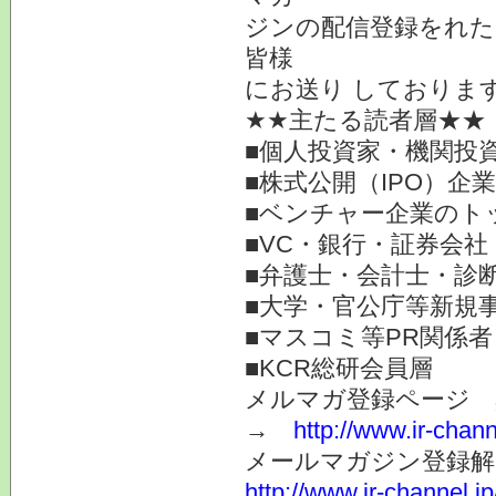
ジンの配信登録をれた
皆様
にお送り しておりま
★★主たる読者層★★
■個人投資家・機関投
■株式公開（IPO）企
■ベンチャー企業のト
■VC・銀行・証券会社
■弁護士・会計士・診
■大学・官公庁等新規
■マスコミ等PR関係者
■KCR総研会員層
メルマガ登録ページ 
→
http://www.ir-chan
メールマガジン登録解
http://www.ir-channel.