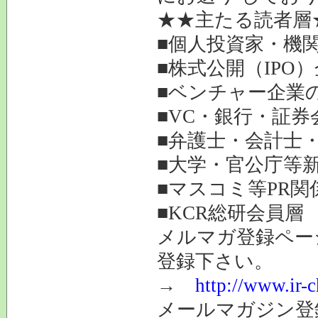
★★主たる読者層
■個人投資家・機
■株式公開（IPO
■ベンチャー企業
■VC・銀行・証券
■弁護士・会計士
■大学・官公庁等
■マスコミ等PR関
■KCR総研会員層
メルマガ登録ペー
登録下さい。
→
http://www.ir-
メールマガジン登