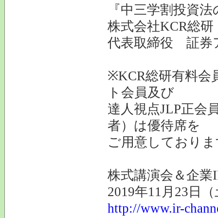
『中三学割投資法
株式会社KCR総研
代表取締役 証
※KCR総研有料会
ト会員及び
達人視点JLP正会
者）は優待席を
ご用意しておりま
株式講演会＆企業I
2019年11月23
http://www.ir-chann