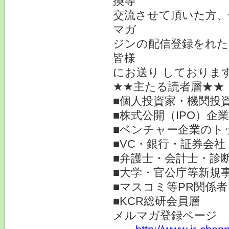
換等
交流させて頂いた方、
マガ
ジンの配信登録をれた
皆様
にお送り しておりま
★★主たる読者層★★
■個人投資家・機関投
■株式公開（IPO）企
■ベンチャー企業のト
■VC・銀行・証券会社
■弁護士・会計士・診
■大学・官公庁等新規
■マスコミ等PR関係者
■KCR総研会員層
メルマガ登録ページ 