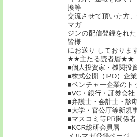
換等
交流させて頂いた方、
マガ
ジンの配信登録をれた
皆様
にお送り しておりま
★★主たる読者層★★
■個人投資家・機関投
■株式公開（IPO）企
■ベンチャー企業のト
■VC・銀行・証券会社
■弁護士・会計士・診
■大学・官公庁等新規
■マスコミ等PR関係者
■KCR総研会員層
メルマガ登録ページ 