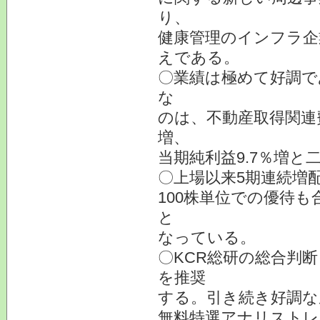
り、
健康管理のインフラ企
えである。
〇業績は極めて好調で
な
のは、不動産取得関連
増、
当期純利益9.7％増
〇上場以来5期連続増
100株単位での優待も
と
なっている。
〇KCR総研の総合判
を推奨
する。引き続き好調な
無料特選アナリスト