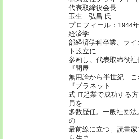
代表取締役会長
玉生 弘昌 氏
プロフィール：1944
経済学
部経済学科卒業、ライオ
ト設立に
参画し、代表取締役社
『問屋
無用論から半世紀 こ
『プラネット
式 IT起業で成功す
員を
多数歴任。一般社団法
の
最前線に立つ。読書家
ら生ま