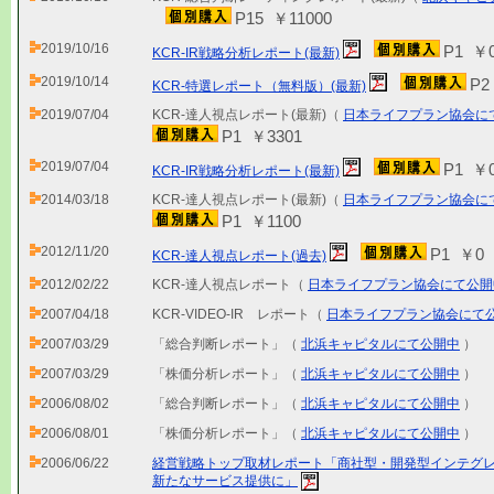
P15 ￥11000
2019/10/16
P1 ￥
KCR-IR戦略分析レポート(最新)
2019/10/14
P2
KCR-特選レポート（無料版）(最新)
2019/07/04
KCR-達人視点レポート(最新)（
日本ライフプラン協会に
P1 ￥3301
2019/07/04
P1 ￥
KCR-IR戦略分析レポート(最新)
2014/03/18
KCR-達人視点レポート(最新)（
日本ライフプラン協会に
P1 ￥1100
2012/11/20
P1 ￥0
KCR-達人視点レポート(過去)
2012/02/22
KCR-達人視点レポート（
日本ライフプラン協会にて公開
2007/04/18
KCR-VIDEO-IR レポート（
日本ライフプラン協会にて
2007/03/29
「総合判断レポート」（
北浜キャピタルにて公開中
）
2007/03/29
「株価分析レポート」（
北浜キャピタルにて公開中
）
2006/08/02
「総合判断レポート」（
北浜キャピタルにて公開中
）
2006/08/01
「株価分析レポート」（
北浜キャピタルにて公開中
）
2006/06/22
経営戦略トップ取材レポート「商社型・開発型インテグ
新たなサービス提供に」