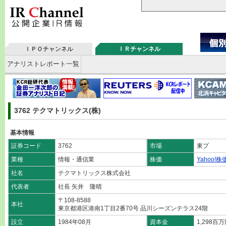
ＩＰＯチャンネル
ＩＲチャンネル
アナリストレポート一覧
3762 テクマトリックス(株)
基本情報
証券コード
3762
市場
東プ
業種
情報・通信業
株価
Yahoo!株
社名
テクマトリックス株式会社
代表者
社長 矢井 隆晴
〒108-8588
本社
東京都港区港南1丁目2番70号 品川シーズンテラス24階
設立
1984年08月
資本金
1,298百