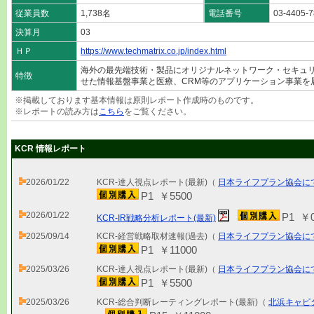
従業員数
1,738名
電話番号
03-4405-
決算月
03
ＨＰ
https://www.techmatrix.co.jp/index.html
海外の最先端技術・製品にオリジナルネットワーク・セキュ
特徴
せた情報基盤事業と医療、CRM等のアプリケーション事業を
※掲載しております基本情報は原則レポート作成時のものです。
※レポートの読み方は
こちら
をご覧ください。
KCR 情報レポート
2026/01/22
KCR-達人視点レポート(最新)（
日本ライフプラン協会に
P1 ￥5500
2026/01/22
P1 ￥
KCR-IR戦略分析レポート(最新)
2025/09/14
KCR-経営戦略取材速報(過去)（
日本ライフプラン協会に
P1 ￥11000
2025/03/26
KCR-達人視点レポート(最新)（
日本ライフプラン協会に
P1 ￥5500
2025/03/26
KCR-総合判断レーティングレポート(最新)（
北浜キャピ