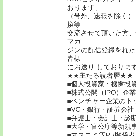
おります。
（号外、速報を除く）
換等
交流させて頂いた方、
マガ
ジンの配信登録をれた
皆様
にお送り しておりま
★★主たる読者層★★
■個人投資家・機関投
■株式公開（IPO）企
■ベンチャー企業のト
■VC・銀行・証券会社
■弁護士・会計士・診
■大学・官公庁等新規
■マスコミ等PR関係者