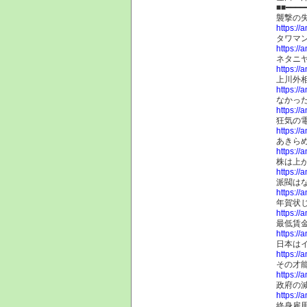
■■━━━━
襲撃の
https://
タワマ
https://
ネタニ
https://
上川外
https://
なかっ
https://
狂気の
https://
あきら
https://
株は上
https://
派閥は
https://
年賀状
https://
最低賃金
https://
日本は
https://
その才
https://
政府の
https://
終身雇