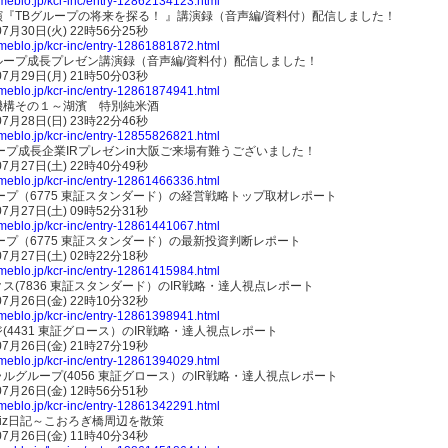
ameblo.jp/kcr-inc/entry-12862134123.html
演『TBグループの将来を探る！ 』講演録（音声編/資料付）配信しました！
07月30日(火) 22時56分25秒
ameblo.jp/kcr-inc/entry-12861881872.html
ループ成長プレゼン講演録（音声編/資料付）配信しました！
07月29日(月) 21時50分03秒
ameblo.jp/kcr-inc/entry-12861874941.html
機構その１～湖濱 特別純米酒
07月28日(日) 23時22分46秒
ameblo.jp/kcr-inc/entry-12855826821.html
ープ成長企業IRプレゼンin大阪ご来場有難うございました！
07月27日(土) 22時40分49秒
ameblo.jp/kcr-inc/entry-12861466336.html
ープ（6775 東証スタンダード）の経営戦略トップ取材レポート
07月27日(土) 09時52分31秒
ameblo.jp/kcr-inc/entry-12861441067.html
ープ（6775 東証スタンダード）の最新投資判断レポート
07月27日(土) 02時22分18秒
ameblo.jp/kcr-inc/entry-12861415984.html
ス(7836 東証スタンダード）のIR戦略・達人視点レポート
07月26日(金) 22時10分32秒
ameblo.jp/kcr-inc/entry-12861398941.html
(4431 東証グロース）のIR戦略・達人視点レポート
07月26日(金) 21時27分19秒
ameblo.jp/kcr-inc/entry-12861394029.html
ルグループ(4056 東証グロース）のIR戦略・達人視点レポート
07月26日(金) 12時56分51秒
ameblo.jp/kcr-inc/entry-12861342291.html
iz日記～こおろぎ橋周辺を散策
07月26日(金) 11時40分34秒