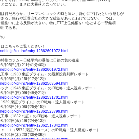
ことになる。まさに大暴落と言っていい。
因は何だろうか。リーマンショックの時と違い、静かに下げたという感じが
である。銀行や証券会社の大きな破綻があったわけではない。一つは、
一極集中による反動が大きい。特にETF上位銘柄を中心とする一部銘柄
作用である。
.............
らはこちらをご覧ください！
ameblo.jp/kcr-inc/entry-12862601972.html
━━━━━━━━━━━━━━━━━━━━━━━━━━━━━
の特別コラム～日経平均の暴落は日銀の負の遺産
08月05日(月) 21時41分40秒
ameblo.jp/kcr-inc/entry-12862601972.html
工事（1930 東証プライム）の最新投資判断レポート
08月05日(月) 15時17分12秒
ameblo.jp/kcr-inc/entry-12862563594.html
ック（1946 東証プライム）のIR戦略・達人視点レポート
08月04日(日) 09時49分21秒
ameblo.jp/kcr-inc/entry-12862531701.html
1939 東証プライム）のIR戦略・達人視点レポート
08月03日(土) 08時25分15秒
ameblo.jp/kcr-inc/entry-12862523799.html
工事（1832 札証）のIR戦略・達人視点レポート
08月02日(金) 19時24分13秒
ameblo.jp/kcr-inc/entry-12862517842.html
ｅ－ｉ（5572 東証グロース）のIR戦略・達人視点レポート
08月01日(木) 23時38分39秒