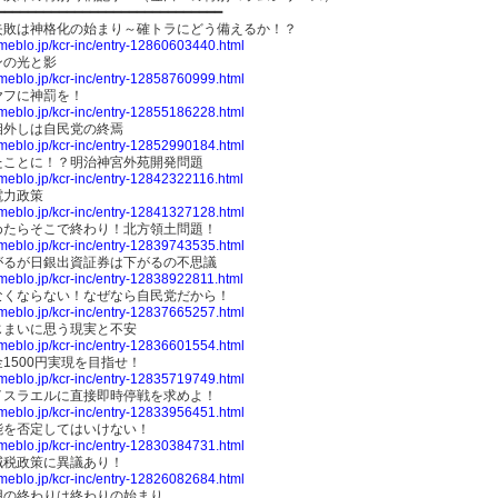
━━━━━━━━━━━━━━━━━━━━━━━━━━━━━
失敗は神格化の始まり～確トラにどう備えるか！？
ameblo.jp/kcr-inc/entry-12860603440.html
ンの光と影
ameblo.jp/kcr-inc/entry-12858760999.html
ヤフに神罰を！
ameblo.jp/kcr-inc/entry-12855186228.html
相外しは自民党の終焉
ameblo.jp/kcr-inc/entry-12852990184.html
たことに！？明治神宮外苑開発問題
ameblo.jp/kcr-inc/entry-12842322116.html
電力政策
ameblo.jp/kcr-inc/entry-12841327128.html
めたらそこで終わり！北方領土問題！
ameblo.jp/kcr-inc/entry-12839743535.html
がるが日銀出資証券は下がるの不思議
ameblo.jp/kcr-inc/entry-12838922811.html
なくならない！なぜなら自民党だから！
ameblo.jp/kcr-inc/entry-12837665257.html
じまいに思う現実と不安
ameblo.jp/kcr-inc/entry-12836601554.html
1500円実現を目指せ！
ameblo.jp/kcr-inc/entry-12835719749.html
イスラエルに直接即時停戦を求めよ！
ameblo.jp/kcr-inc/entry-12833956451.html
能を否定してはいけない！
ameblo.jp/kcr-inc/entry-12830384731.html
減税政策に異議あり！
ameblo.jp/kcr-inc/entry-12826082684.html
用の終わりは終わりの始まり