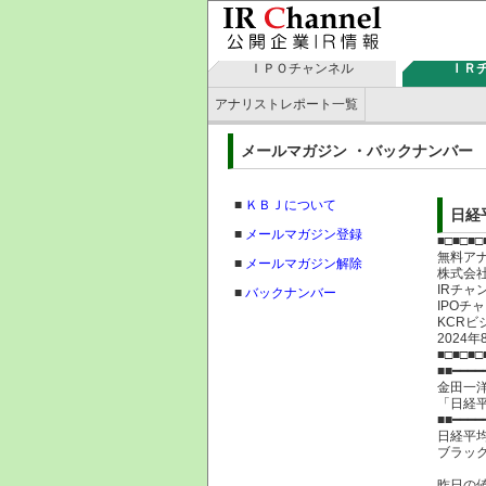
ＩＰＯチャンネル
ＩＲ
アナリストレポート一覧
メールマガジン ・バックナン
■
ＫＢＪについて
日経
■
メールマガジン登録
■□■□■□
無料ア
■
メールマガジン解除
株式
IRチャ
■
バックナンバー
IPOチ
KCRビ
2024年
■□■□■□
■■━━━━
金田一
「日経
■■━━━━
日経平均
ブラック
昨日の値