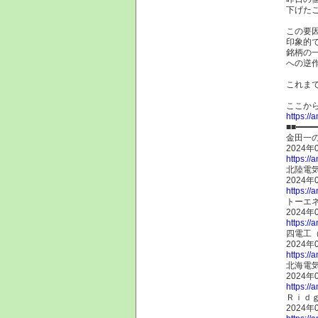
下げた
この要
印象的
銘柄の
への逆
これまでの...
ここか
https://
■■━━━━
金田一
2024年
https://
北陸電気
2024年
https://
トーエネ
2024年
https://
四電工（
2024年
https://
北海電気
2024年
https://
Ｒｉｄｇ
2024年