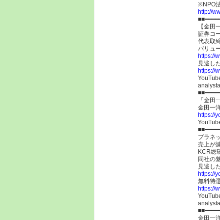
※NP
http://ww
■■━━━━
【金田
証券コ
代表取締
バリュ
https://
見逃し
https:/
YouT
analysta
■■━━━━
「金田
金田一
https:/
YouTu
■■━━━━
プラネッ
売上が
KCR
同社の
見逃し
https:/
無料特
https://
YouT
analysta
■■━━━━
金田一