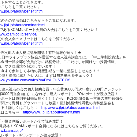
ストをすることができます。
はこちらをご覧ください。
ww.jlpi.jp/about/benefit.html
━━━━━━━━━━━━━━━━━━━━━━━━━━━━━━
点の会の講演録はこちらからもご覧になれます。
ww.jlpi.jp/about/seminar.html
員であるKCAMレポート会員の入会はこちらをご覧ください！
www.kcam.co.jp/service/
点の会入会のメリットはこちらをご覧ください。
ww.jlpi.jp/about/benefit.html
━━━━━━━━━━━━━━━━━━━━━━━━━━━━━━━
一洋次郎の達人視点講座開講！有料情報が続々！★
法人日本ライフプラン協会が運営する達人視点講座では、「中三学割投資法」を
る金田一洋次郎が会員だけに銘柄分析、ここだけしか聞けない投資情報、
柄、マクロ環境を解説しています！
も今すぐ参加して本物の資産形成を一緒に勉強しませんか！？
内に億万長者に成りたい人は、まずは無料動画をチェック！
/www.youtube.com/watch?v=DtoUCuSTCOY
━━━━━━━━━━━━━━━━━━━━━━━━━━━━━━
人達人視点の会の個人賛助会員（年会費36000円次年度33000円クレジット
3000円退会自由）になれば、達人レポート、IPOレポートが読み放題！
レポートは原則平日毎日届く！）しかも、KCR総研金田一主催の無料勉強会
が聞けて資料もダウンロードし放題！個別銘柄情報満載の有料勉強会も
きる！詳しくはこちら⇒
http://www.jlpi.jp/about/seminar.html
典はこちら⇒
http://www.jlpi.jp/about/benefit.html
━━━━━━━━━━━━━━━━━━━━━━━━━━━━━━
断・投資判断レポートが全て読み放題！
会員資格！KCAMレポート会員になるにはこちらをご覧ください。
ww.kcam.co.jp/
レポート・IPOレポートが読み放題！