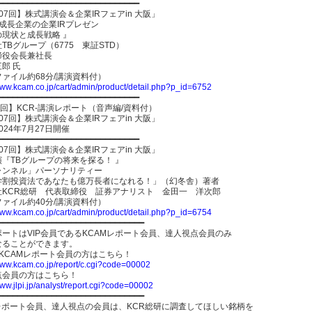
━━━━━━━━━━━━━━━━━━━━━━━━━━━━━
07回】株式講演会＆企業IRフェアin 大阪」
成長企業の企業IRプレゼン
の現状と成長戦略 』
TBグループ（6775 東証STD）
締役会長兼社長
郎 氏
ァイル約68分/講演資料付）
www.kcam.co.jp/cart/admin/product/detail.php?p_id=6752
━━━━━━━━━━━━━━━━━━━━━━━━━━━━━
7回】KCR-講演レポート（音声編/資料付）
07回】株式講演会＆企業IRフェアin 大阪」
024年7月27日開催
━━━━━━━━━━━━━━━━━━━━━━━━━━━━━
07回】株式講演会＆企業IRフェアin 大阪」
『TBグループの将来を探る！ 』
ャンネル」パーソナリティー
学割投資法であなたも億万長者になれる！」（幻冬舎）著者
社KCR総研 代表取締役 証券アナリスト 金田一 洋次郎
ァイル約40分/講演資料付）
www.kcam.co.jp/cart/admin/product/detail.php?p_id=6754
━━━━━━━━━━━━━━━━━━━━━━━━━━━━━━
ートはVIP会員であるKCAMレポート会員、達人視点会員のみ
なることができます。
員KCAMレポート会員の方はこちら！
/www.kcam.co.jp/report/c.cgi?code=00002
点会員の方はこちら！
www.jlpi.jp/analyst/report.cgi?code=00002
━━━━━━━━━━━━━━━━━━━━━━━━━━━━━━
Mレポート会員、達人視点の会員は、KCR総研に調査してほしい銘柄を