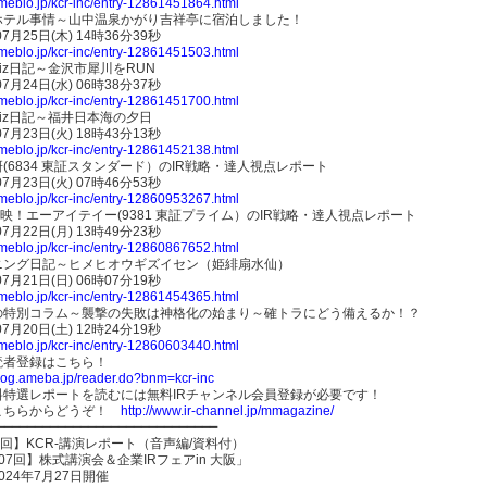
ameblo.jp/kcr-inc/entry-12861451864.html
ホテル事情～山中温泉かがり吉祥亭に宿泊しました！
07月25日(木) 14時36分39秒
ameblo.jp/kcr-inc/entry-12861451503.html
iz日記～金沢市犀川をRUN
07月24日(水) 06時38分37秒
ameblo.jp/kcr-inc/entry-12861451700.html
iz日記～福井日本海の夕日
07月23日(火) 18時43分13秒
ameblo.jp/kcr-inc/entry-12861452138.html
(6834 東証スタンダード）のIR戦略・達人視点レポート
07月23日(火) 07時46分53秒
ameblo.jp/kcr-inc/entry-12860953267.html
映！エーアイテイー(9381 東証プライム）のIR戦略・達人視点レポート
07月22日(月) 13時49分23秒
ameblo.jp/kcr-inc/entry-12860867652.html
ニング日記～ヒメヒオウギズイセン（姫緋扇水仙）
07月21日(日) 06時07分19秒
ameblo.jp/kcr-inc/entry-12861454365.html
の特別コラム～襲撃の失敗は神格化の始まり～確トラにどう備えるか！？
07月20日(土) 12時24分19秒
ameblo.jp/kcr-inc/entry-12860603440.html
読者登録はこちら！
blog.ameba.jp/reader.do?bnm=kcr-inc
料特選レポートを読むには無料IRチャンネル会員登録が必要です！
こちらからどうぞ！
http://www.ir-channel.jp/mmagazine/
━━━━━━━━━━━━━━━━━━━━━━━━━━━━━
7回】KCR-講演レポート（音声編/資料付）
07回】株式講演会＆企業IRフェアin 大阪」
024年7月27日開催