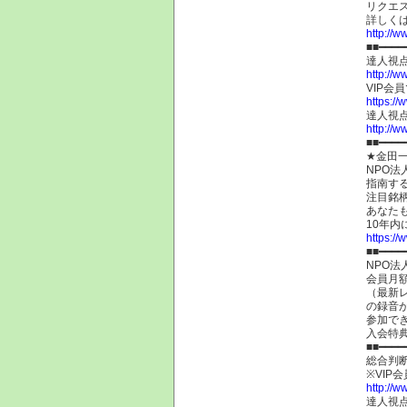
リクエ
詳しく
http://w
■■━━━━
達人視
http://w
VIP会
https://
達人視
http://w
■■━━━
★金田
NPO
指南す
注目銘
あなた
10年
https:/
■■━━━━
NPO法
会員月額
（最新
の録音
参加で
入会特
■■━━━━
総合判
※VIP
http://w
達人視点