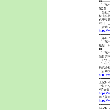
■■━━━━
「【第4
第1部 
『当社
株式会社
代表取
村田 三
（音声フ
https://
■■━━━━
【第40
「【第4
最新 2
■■━━━━
「【第4
注目講演
「IRチ
「中三
株式会
（音声フ
https://
■■━━━━
上記レポ
ご覧に
VIP会
https:/
達人視
https://
■■━━━━
KCA