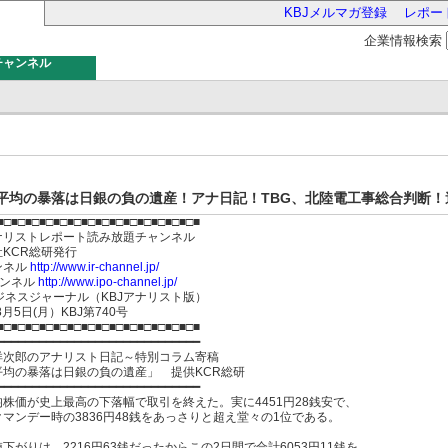
KBJメルマガ登録
レポー
企業情報検索
チャンネル
バー
平均の暴落は日銀の負の遺産！アナ日記！TBG、北陸電工事総合判断！達人
■□■□■□■□■□■□■□■□■□■□■□■□■□■□■
ナリストレポート読み放題チャンネル
会社KCR総研発行
ンネル
http://www.ir-channel.jp/
ャンネル
http://www.ipo-channel.jp/
ジネスジャーナル（KBJアナリスト版）
8月5日(月）KBJ第740号
■□■□■□■□■□■□■□■□■□■□■□■□■□■□■
━━━━━━━━━━━━━━━━━━━━━━━━━━━━━
洋次郎のアナリスト日記～特別コラム寄稿
平均の暴落は日銀の負の遺産」 提供KCR総研
━━━━━━━━━━━━━━━━━━━━━━━━━━━━━
株価が史上最高の下落幅で取引を終えた。実に4451円28銭安で、
マンデー時の3836円48銭をあっさりと超え堂々の1位である。
下がりは、2216円63銭だったからこの2日間で合計6053円11銭を