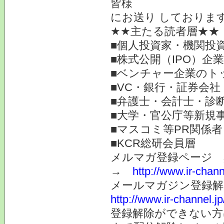
皆様
にお送り しておりま
★★主たる読者層★★
■個人投資家・機関投
■株式公開（IPO）企
■ベンチャー企業のト
■VC・銀行・証券会社
■弁護士・会計士・診
■大学・官公庁等新規
■マスコミ等PR関係者
■KCR総研会員層
メルマガ登録ページ 
→
http://www.ir-chan
メールマガジン登録解
http://www.ir-channel.
登録解除ができない