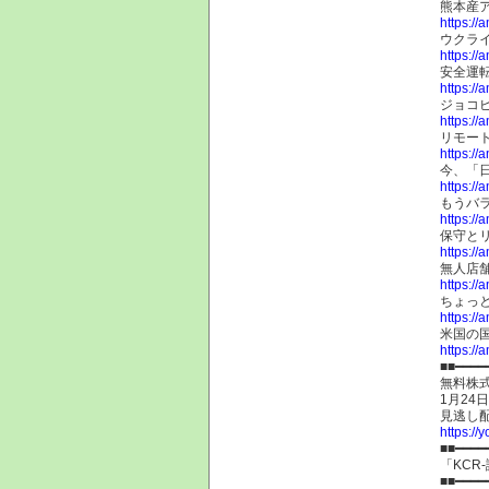
熊本産
https:/
ウクラ
https:/
安全運
https:/
ジョコ
https:/
リモー
https:/
今、「
https:/
もうバ
https:/
保守と
https:/
無人店
https:/
ちょっ
https:/
米国の
https:/
■■━━━━
無料株式
1月24
見逃し
https://
■■━━━━
「KCR
■■━━━━