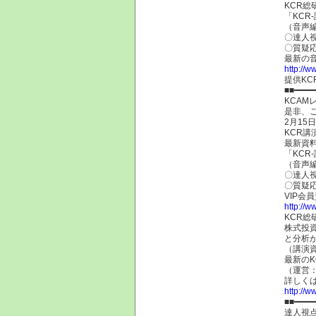
KCR
「KCR
（音声
〇達人
〇質疑
最新の
http://w
提供KC
■■━━━━
KCA
是非、
2月15日
KCR
最新資
「KCR
（音声
〇達人
〇質疑
VIP会
http://
KCR
株式投
と分析
（講演
最新のK
（運営：
詳しく
http://ww
■■━━━━
達人視点