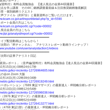
-講演レポート」
編/資料付）有料会員勉強会 【達人視点の会第44回最新】
視点を学ぶ講座 その44〇銘柄調査最前線＆注目推奨銘柄徹底解説
応答・個別銘柄リクエスト
音声ファイル（約97分）と最新資料がご覧いただけます。
ww.kcam.co.jp/cart/report/detail.php?p_id=5590
レポート会員の方はこちら
www.kcam.co.jp/report/c.cgi?code=00002
達人視点会員の方はこちら
ww.jlpi.jp/analyst/report.cgi?code=00002
━━━━━━━━━━━━━━━━━━━━━━━━━━━━━
ライブ配信動画はこちらから！
洋次郎の「IRチャンネル」 アナリストレポート動画ラインナップ！
www.youtube.com/user/analystaction1/videos
━━━━━━━━━━━━━━━━━━━━━━━━━━━━━
洋次郎の証券アナリスト日記
覧
-講演レポート」（音声編/資料付）有料会員勉強会【達人視点の会第44回最新】
02月15日(火) 08時24分17秒
ameblo.jp/kcr-inc/entry-12726964605.html
の会on Zoom 大阪
02月14日(月) 22時39分34秒
ameblo.jp/kcr-inc/entry-12726919249.html
ーポレーション（7689 東証マザーズ）の最新達人・IR戦略分析レポート
02月13日(日) 09時12分54秒
ameblo.jp/kcr-inc/entry-12726596038.html
（3976 東証マザーズ）の最新達人・IR戦略分析レポート
02月12日(土) 08時52分49秒
ameblo.jp/kcr-inc/entry-12726413277.html
（4768 東証1部）の最新達人・IR戦略分析レポート