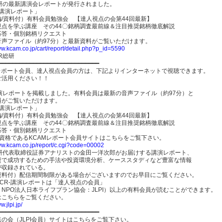
総研の最新講演会レポートが発行されました。
-講演レポート」
編/資料付）有料会員勉強会 【達人視点の会第44回最新】
視点を学ぶ講座 その44〇銘柄調査最前線＆注目推奨銘柄徹底解説
応答・個別銘柄リクエスト
音声ファイル（約97分）と最新資料がご覧いただけます。
ww.kcam.co.jp/cart/report/detail.php?p_id=5590
R総研
━━━━━━━━━━━━━━━━━━━━━━━━━━━━━
Mレポート会員、達人視点会員の方は、下記よりインターネットで視聴できます。
ご活用ください！！
講演レポートを掲載しました。有料会員は最新の音声ファイル（約97分）と
料がご覧いただけます。
-講演レポート」
編/資料付）有料会員勉強会 【達人視点の会第44回最新】
視点を学ぶ講座 その44〇銘柄調査最前線＆注目推奨銘柄徹底解説
応答・個別銘柄リクエスト
員資格であるKCAMレポート会員サイトはこちらをご覧下さい。
www.kcam.co.jp/report/c.cgi?code=00002
総研代表取締役証券アナリストの金田一洋次郎がお届けする講演レポート、
資で成功するための手法や投資環境分析、ケーススタディなど豊富な情報
が収録されている。
資料付）配信期間制限がある場合がございますのでお早目にご覧ください。
CR-講演レポートは「達人視点の会員」
NPO法人日本ライフプラン協会：JLPI）以上の有料会員が読むことができます。
はこちらをご覧ください。
w.jlpi.jp/
━━━━━━━━━━━━━━━━━━━━━━━━━━━━━
の会（JLPI会員）サイトはこちらをご覧下さい。