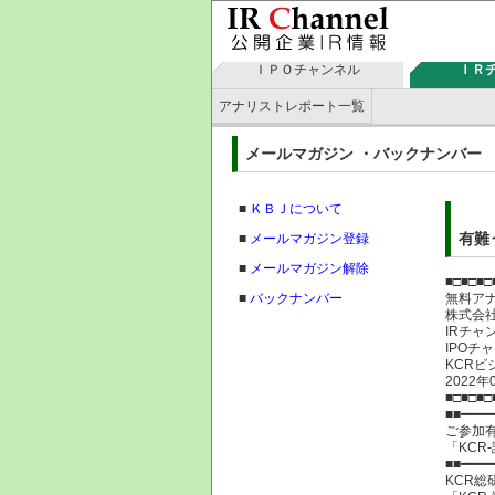
ＩＰＯチャンネル
ＩＲ
アナリストレポート一覧
メールマガジン ・バックナン
■
ＫＢＪについて
有難
■
メールマガジン登録
■
メールマガジン解除
■□■□■□
■
バックナンバー
無料ア
株式
IRチャ
IPOチ
KCRビ
2022年
■□■□■□
■■━━━━
ご参加
「KCR
■■━━━━
KCR