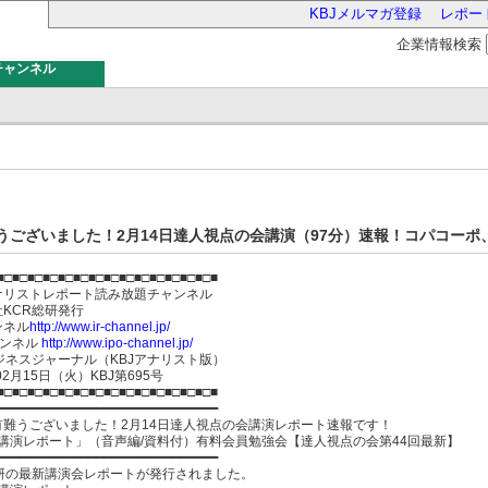
KBJメルマガ登録
レポー
企業情報検索
チャンネル
バー
うございました！2月14日達人視点の会講演（97分）速報！コパコーポ、
■□■□■□■□■□■□■□■□■□■□■□■□■□■□■
ナリストレポート読み放題チャンネル
会社KCR総研発行
ンネル
http://www.ir-channel.jp/
ャンネル
http://www.ipo-channel.jp/
ジネスジャーナル（KBJアナリスト版）
02月15日（火）KBJ第695号
■□■□■□■□■□■□■□■□■□■□■□■□■□■□■
━━━━━━━━━━━━━━━━━━━━━━━━━━━━━
有難うございました！2月14日達人視点の会講演レポート速報です！
-講演レポート」（音声編/資料付）有料会員勉強会【達人視点の会第44回最新】
━━━━━━━━━━━━━━━━━━━━━━━━━━━━━
総研の最新講演会レポートが発行されました。