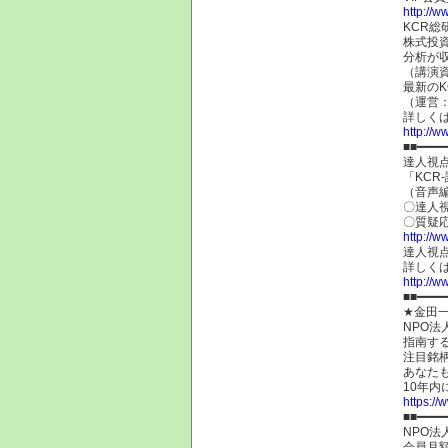
http://
KCR
株式投
分析が
（講演
最新のK
（運営：
詳しく
http://ww
■■━━━━
達人視点
「KCR
（音声
〇達人
〇質疑
http://w
達人視
詳しく
http://w
■■━━━
★金田
NPO
指南す
注目銘
あなた
10年
https:/
■■━━━━
NPO法
会員月額