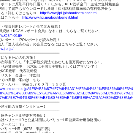
レポートは原則平日毎日届く！）しかも、KCR総研金田一主催の無料勉強会
が聞けて資料もダウンロードし放題！個別銘柄情報満載の有料勉強会も
きる！詳しくはこちら⇒
http://www.jlpi.jp/about/seminar.html
典はこちら⇒
http://www.jlpi.jp/about/benefit.html
━━━━━━━━━━━━━━━━━━━━━━━━━━━━━
断・投資判断レポートが全て読み放題！
会員資格！KCAMレポート会員になるにはこちらをご覧ください。
ww.kcam.co.jp/
レポート・IPOレポートが読み放題！
O法人「達人視点の会」の会員になるにはこちらをご覧ください。
w.jlpi.jp/
━━━━━━━━━━━━━━━━━━━━━━━━━━━━━
者になるための処方箋！
洋次郎書下ろし「中三学割投資法であなたも億万長者になれる！」
より絶賛発売中！ お求めは全国大手書店もしくはアマゾンで！
社KCR総研 代表取締役
ナリスト 金田一 洋次郎
ンでの書籍ご案内はこちら
ソフトカバー 税込１,７６０円 ３５０頁
://www.amazon.co.jp/%E8%B3%87%E7%94%A31%E5%84%84%E5%86%8
8%AD%E4%B8%89%E5%AD%A6%E5%89%B2%E6%8A%95%E8%B3%87%E3
7%91%E7%94%B0%E4%B8%80-%E6%B4%8B%E6%AC%A1%E9%83%8E/dp/4
━━━━━━━━━━━━━━━━━━━━━━━━━━━━━
一洋次郎の直撃インタビュー】
━━━━━━━━━━━━━━━━━━━━━━━━━━━━━
！IRチャンネル特別対談番組】
会社バリューHRと公益財団法人バリューHR健康寿命延伸財団の
ナジーとは！？』
バリューHR（6078 東証1部）