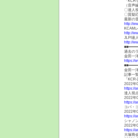
「KCR
（音声
〇達人
〇質疑
最新の
http://w
KCAM
http://
JLPI
http://w
■■━━━━
過去の
金田一
https://
■■━━━━
金田一
記事一
「KCR
2022年
https://
達人視点
2022年
https://
コパ・コ
2022年
https://
シャノン
2022年
https://
大塚商会