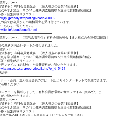
-講演レポート」
編/資料付）有料会員勉強会 【達人視点の会第44回最新】
視点を学ぶ講座 その44〇銘柄調査最前線＆注目推奨銘柄徹底解説
応答・個別銘柄リクエスト
ww.jlpi.jp/analyst/report.cgi?code=00002
点の会では会員からの銘柄調査を受け付けています。
はこちらをご覧ください。
ww.jlpi.jp/about/benefit.html
━━━━━━━━━━━━━━━━━━━━━━━━━━━━━
-講演レポート」（音声編/資料付）有料会員勉強会【達人視点の会第43回最新】
━━━━━━━━━━━━━━━━━━━━━━━━━━━━━
総研の最新講演会レポートが発行されました。
-講演レポート」
編/資料付）有料会員勉強会 【達人視点の会第43回最新】
視点を学ぶ講座 その43〇銘柄調査最前線＆注目推奨銘柄徹底解説
応答・個別銘柄リクエスト
音声ファイル（約82分）と最新資料がご覧いただけます。
ww.kcam.co.jp/cart/report/detail.php?p_id=5424
R総研
━━━━━━━━━━━━━━━━━━━━━━━━━━━━━
Mレポート会員、達人視点会員の方は、下記よりインターネットで視聴できます。
ご活用ください！！
日
講演レポートを掲載しました。有料会員は最新の音声ファイル（約82分）と
料がご覧いただけます。
-講演レポート」
編/資料付）有料会員勉強会 【達人視点の会第43回最新】
視点を学ぶ講座 その43〇銘柄調査最前線＆注目推奨銘柄徹底解説
応答・個別銘柄リクエスト
員資格であるKCAMレポート会員サイトはこちらをご覧下さい。