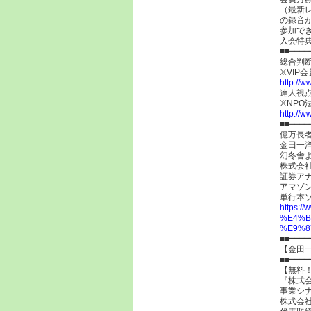
（最新
の録音
参加で
入会特
■■━━━━
総合判
※VIP
http://w
達人視点
※NP
http://ww
■■━━━━
億万長
金田一
幻冬舎
株式会
証券ア
アマゾ
単行本
https
%E4%B
%E9%8
■■━━━━
【金田
■■━━━━
【無料
『株式
事業シ
株式会社