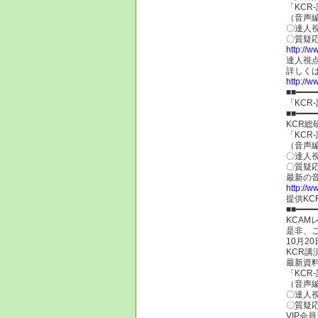
「KCR
（音声
〇達人
〇質疑
http://w
達人視
詳しく
http://w
■■━━━━
「KCR
■■━━━━
KCR
「KCR
（音声
〇達人
〇質疑
最新の
http://w
提供KC
■■━━━━
KCA
是非、
10月20
KCR
最新資
「KCR
（音声
〇達人
〇質疑
VIP会