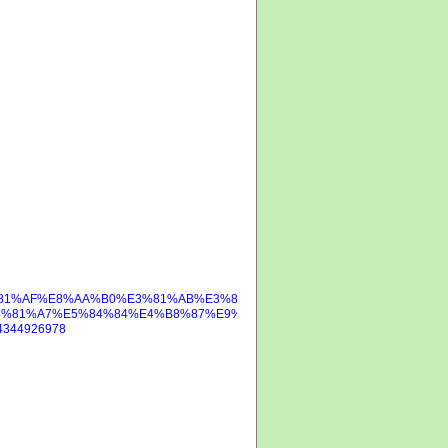
6%E3%81%AF%E8%AA%B0%E3%81%AB%E3%81%A7%E3%82%82%E7%AF%89%E
%81%A7%E5%84%84%E4%B8%87%E9%95%B7%E8%80%85%E3%81%AB%
344926978