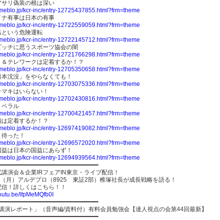
アサリ偽装の根は深い
/ameblo.jp/kcr-inc/entry-12725437855.html?frm=theme
イナ有事は日本の有事
/ameblo.jp/kcr-inc/entry-12722559059.html?frm=theme
転という危険運転
/ameblo.jp/kcr-inc/entry-12722145712.html?frm=theme
ビッチに思うスポーツ協会の闇
/ameblo.jp/kcr-inc/entry-12721766298.html?frm=theme
ト＆テレワークは定着するか！？
/ameblo.jp/kcr-inc/entry-12705350658.html?frm=theme
日本沈没」をやらなくても！
/ameblo.jp/kcr-inc/entry-12703075336.html?frm=theme
ラマキはいらない！
/ameblo.jp/kcr-inc/entry-12702430816.html?frm=theme
リベラル
/ameblo.jp/kcr-inc/entry-12700421457.html?frm=theme
舗は定着するか！？
/ameblo.jp/kcr-inc/entry-12697419082.html?frm=theme
と待った！
/ameblo.jp/kcr-inc/entry-12696572020.html?frm=theme
国益は日本の国益にあらず！
/ameblo.jp/kcr-inc/entry-12694939564.html?frm=theme
━━━━━━━━━━━━━━━━━━━━━━━━━━━━━
講演会＆企業IRフェアIN東京・ライブ配信！
日（月）アルデプロ（8925 東証2部）椎塚社長が成長戦略を語る！
配信！詳しくはこちら！！
youtu.be/lfpMeMQfb0I
━━━━━━━━━━━━━━━━━━━━━━━━━━━━━
-講演レポート」（音声編/資料付）有料会員勉強会【達人視点の会第44回最新】
━━━━━━━━━━━━━━━━━━━━━━━━━━━━━