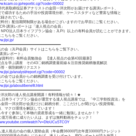
www.kcam.co.jp/report/c.cgi?code=00002
総研代表取締役証券アナリストの金田一洋次郎がお届けする講演レポート、
資で成功するための手法や投資環境分析、ケーススタディなど豊富な情報と
収録されている。
資料付）配信期間制限がある場合がございますのでお早目にご覧ください。
CR-講演レポートは「達人視点の会員」
NPO法人日本ライフプラン協会：JLPI）以上の有料会員が読むことができます。
はこちらをご覧ください。
w.jlpi.jp/
━━━━━━━━━━━━━━━━━━━━━━━━━━━━━
の会（JLPI会員）サイトはこちらをご覧下さい。
-講演レポート」
編/資料付）有料会員勉強会 【達人視点の会第43回最新】
視点を学ぶ講座 その43〇銘柄調査最前線＆注目推奨銘柄徹底解説
応答・個別銘柄リクエスト
ww.jlpi.jp/analyst/report.cgi?code=00002
点の会では会員からの銘柄調査を受け付けています。
はこちらをご覧ください。
ww.jlpi.jp/about/benefit.html
━━━━━━━━━━━━━━━━━━━━━━━━━━━━━━
一洋次郎の達人視点講座開講！有料情報が続々！★
法人日本ライフプラン協会が運営する達人視点講座では、「中三学割投資法」を
る金田一洋次郎が会員だけに銘柄分析、ここだけしか聞けない投資情報、
柄、マクロ環境を解説しています！
も今すぐ参加して本物の資産形成を一緒に勉強しませんか！？
内に億万長者に成りたい人は、まずは無料動画をチェック！
/www.youtube.com/watch?v=DtoUCuSTCOY
━━━━━━━━━━━━━━━━━━━━━━━━━━━━━━
人達人視点の会の個人賛助会員（年会費36000円次年度33000円クレジット
3000円退会自由）になれば、達人レポート、IPOレポートが読み放題！