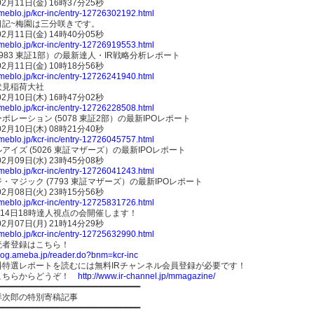
02月11日(金) 16時37分25秒
ameblo.jp/kcr-inc/entry-12726302192.html
日記~梅園は三分咲きです。
02月11日(金) 14時40分05秒
ameblo.jp/kcr-inc/entry-12726919553.html
983 東証1部）の最新達人・IR戦略分析レポート
02月11日(金) 10時18分56秒
ameblo.jp/kcr-inc/entry-12726241940.html
伏見稲荷大社
02月10日(木) 16時47分02秒
ameblo.jp/kcr-inc/entry-12726228508.html
ポレーション (5078 東証2部）の最新IPOレポート
02月10日(木) 08時21分40秒
ameblo.jp/kcr-inc/entry-12726045757.html
アイズ (5026 東証マザーズ）の最新IPOレポート
02月09日(水) 23時45分08秒
ameblo.jp/kcr-inc/entry-12726041243.html
・マジック (7793 東証マザーズ）の最新IPOレポート
02月08日(火) 23時15分56秒
ameblo.jp/kcr-inc/entry-12725831726.html
月14日18時達人視点の会開催します！
02月07日(月) 21時14分29秒
ameblo.jp/kcr-inc/entry-12725632990.html
読者登録はこちら！
blog.ameba.jp/reader.do?bnm=kcr-inc
料特選レポートを読むには無料IRチャンネル会員登録が必要です！
こちらからどうぞ！
http://www.ir-channel.jp/mmagazine/
━━━━━━━━━━━━━━━━━━━━━━━━━━━━━
洋次郎の特別寄稿記事
━━━━━━━━━━━━━━━━━━━━━━━━━━━━━