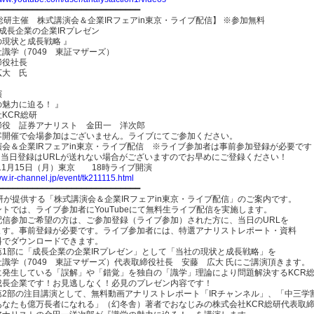
━━━━━━━━━━━━━━━━━━━━━━━━━━━━━
総研主催 株式講演会＆企業IRフェアin東京・ライブ配信】 ※参加無料
成長企業の企業IRプレゼン
の現状と成長戦略 』
識学（7049 東証マザーズ）
締役社長
広大 氏
演
魅力に迫る！ 』
KCR総研
締役 証券アナリスト 金田一 洋次郎
客開催で会場参加はございません。ライブにてご参加ください。
演会＆企業IRフェアin東京・ライブ配信 ※ライブ参加者は事前参加登録が必要です
、当日登録はURLが送れない場合がございますのでお早めにご登録ください！
年11月15日（月）東京 18時ライブ開演
ww.ir-channel.jp/event/tk211115.html
━━━━━━━━━━━━━━━━━━━━━━━━━━━━━
研が提供する「株式講演会＆企業IRフェアin東京・ライブ配信」のご案内です。
トでは、ライブ参加者にYouTubeにて無料生ライブ配信を実施します。
配信参加ご希望の方は、ご参加登録（ライブ参加）された方に、当日のURLを
ます。事前登録が必要です。ライブ参加者には、特選アナリストレポート・資料
料でダウンロードできます。
第1部に「成長企業の企業IRプレゼン」として「当社の現状と成長戦略」を
社識学（7049 東証マザーズ）代表取締役社長 安藤 広大 氏にご講演頂きます。
に発生している「誤解」や「錯覚」を独自の「識学」理論により問題解決するKCR
成長企業です！お見逃しなく！必見のプレゼン内容です！
第2部の注目講演として、無料動画アナリストレポート「IRチャンネル」、「中三学
あなたも億万長者になれる」（幻冬舎）著者でおなじみの株式会社KCR総研代表取