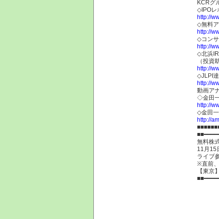
KCRグ
◇IPO
http://w
◇無料
http://w
◇コン
http://w
◇北浜I
（投資
http://w
◇JLP
http://ww
動画ア
◇金田
http://w
◇金田
http://am
■■■■■■
■■━━━━
無料株式
11月1
ライブ
※直前
【東京
■■━━━━