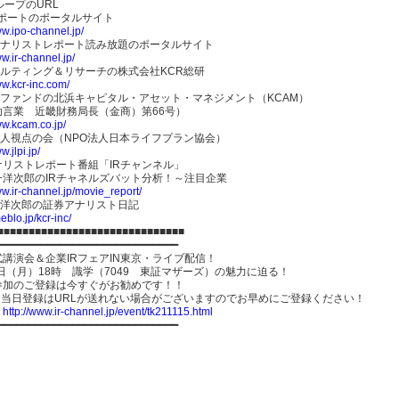
ループのURL
レポートのポータルサイト
ww.ipo-channel.jp/
アナリストレポート読み放題のポータルサイト
ww.ir-channel.jp/
サルティング＆リサーチの株式会社KCR総研
ww.kcr-inc.com/
Rファンドの北浜キャピタル・アセット・マネジメント（KCAM）
助言業 近畿財務局長（金商）第66号）
ww.kcam.co.jp/
I達人視点の会（NPO法人日本ライフプラン協会）
w.jlpi.jp/
ナリストレポート番組「IRチャンネル」
一洋次郎のIRチャネルズバット分析！～注目企業
ww.ir-channel.jp/movie_report/
一洋次郎の証券アナリスト日記
eblo.jp/kcr-inc/
■■■■■■■■■■■■■■■■■■■■■■■■■■■■■■
━━━━━━━━━━━━━━━━━━━━━━━━━━━━━
講演会＆企業IRフェアIN東京・ライブ配信！
5日（月）18時 識学（7049 東証マザーズ）の魅力に迫る！
参加のご登録は今すぐがお勧めです！！
、当日登録はURLが送れない場合がございますのでお早めにご登録ください！
】
http://www.ir-channel.jp/event/tk211115.html
━━━━━━━━━━━━━━━━━━━━━━━━━━━━━