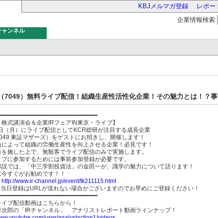
KBJメルマガ登録
レポー
企業情報検索
チャンネル
バー
（7049）無料ライブ配信！組織生産性活性化企業！その魅力とは！？事
━━━━━━━━━━━━━━━━━━━━━━━━━━━━━
株式講演会＆企業IRフェアIN東京・ライブ】
5日（月）にライブ配信としてKCR総研が注目する成長企業
049 東証マザーズ）をゲストにお招きし、開催します！
論によって組織の労働生産性を向上させる企業！必見です！
策を施した上で、無観客でライブ配信のみで実施します。
イブに参加するためには事前参加登録が必要です。
解説では、「中三学割投資法」の金田一が、識学の魅力について語ります！
は今すぐがお勧めです！！
】
http://www.ir-channel.jp/event/tk211115.html
、当日登録はURLが送れない場合がございますのでお早めにご登録ください！
━━━━━━━━━━━━━━━━━━━━━━━━━━━━━
ライブ配信動画はこちらから！
洋次郎の「IRチャンネル」 アナリストレポート動画ラインナップ！
www.youtube.com/user/analystaction1/videos