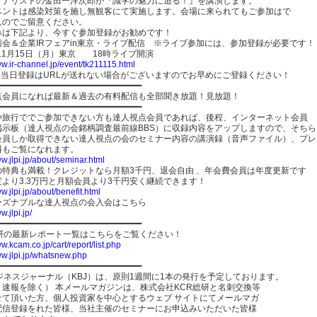
アナリストの金田一洋次郎が『識学の魅力に迫る！』を講演します。
ベントは感染対策を施し無観客にて実施します。会場に来られてもご参加はで
んのでご留意ください。
みは下記より、今すぐ参加登録がお勧めです！
演会＆企業IRフェアin東京・ライブ配信 ※ライブ参加には、参加登録が必要です！
年11月15日（月）東京 18時ライブ開演
ww.ir-channel.jp/event/tk211115.html
、当日登録はURLが送れない場合がございますのでお早めにご登録ください！
━━━━━━━━━━━━━━━━━━━━━━━━━━━━━
点会員になれば最新＆過去の有料配信も全部聞き放題！見放題！
━━━━━━━━━━━━━━━━━━━━━━━━━━━━━
や旅行ででご参加できない方も達人視点会員であれば、後程、インターネット会員
掲示板（達人視点の会銘柄調査最前線BBS）に収録内容をアップしますので、そちら
会員しか取得できない達人視点の会のセミナー内容の講演録（音声ファイル）、プレ
料もご覧になれます。
ww.jlpi.jp/about/seminar.html
の特典も満載！クレジットなら月額3千円、退会自由 、年会費会員は年度更新です
より3.3万円と月額会員より3千円安く継続できます！
ww.jlpi.jp/about/benefit.html
ーズナブルな達人視点の会入会はこちら
w.jlpi.jp/
━━━━━━━━━━━━━━━━━━━━━━━━━━━━━
総研の最新レポート一覧はこちらをご覧ください！
ww.kcam.co.jp/cart/report/list.php
ww.jlpi.jp/whatsnew.php
━━━━━━━━━━━━━━━━━━━━━━━━━━━━━
ジネスジャーナル（KBJ）は、原則1週間に1本の発行を予定しております。
、速報を除く） 本メールマガジンは、株式会社KCR総研と名刺交換等
せて頂いた方、個人投資家を中心とするウェブ サイトにてメールマガ
配信登録をれた皆様、当社主催のセミナーにお申込みいただいた皆様