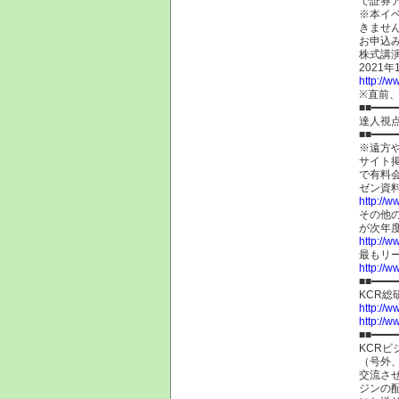
で証券
※本イ
きませ
お申込
株式講
2021
http://w
※直前
■■━━━━
達人視
■■━━━━
※遠方
サイト
で有料
ゼン資
http://w
その他
が次年度
http://w
最もリ
http://ww
■■━━━━
KCR
http://w
http://w
■■━━━━
KCRビ
（号外
交流さ
ジンの