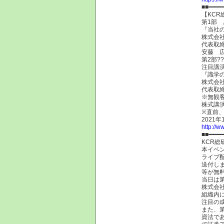
■■━━━━
【KCR
第1部 
『当社
株式会社
代表取
安藤 
第2部??
注目講
『識学の
株式会社
代表取
※無観
株式講
※直前
2021
http://w
■■━━━━
KCR総
本イベン
ライブ
送付し
等が無
当日は
株式会
組織内
注目の
また、
資法で