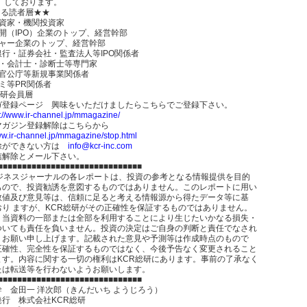
 しております。
たる読者層★★
投資家・機関投資家
開（IPO）企業のトップ、経営幹部
チャー企業のトップ、経営幹部
銀行・証券会社・監査法人等IPO関係者
士・会計士・診断士等専門家
・官公庁等新規事業関係者
ミ等PR関係者
総研会員層
ガ登録ページ 興味をいただけましたらこちらでご登録下さい。
p://www.ir-channel.jp/mmagazine/
マガジン登録解除はこちらから
ww.ir-channel.jp/mmagazine/stop.html
除ができない方は
info@kcr-inc.com
信解除とメール下さい。
■■■■■■■■■■■■■■■■■■■■■■■■■■■■■■
ビジネスジャーナルの各レポートは、投資の参考となる情報提供を目的
もので、投資勧誘を意図するものではありません。このレポートに用い
数値及び意見等は、信頼に足ると考える情報源から得たデータ等に基
おり ますが、KCR総研がその正確性を保証するものではありません。
、当資料の一部または全部を利用することにより生じたいかなる損失・
ついても責任を負いません。投資の決定はご自身の判断と責任でなされ
うお願い申し上げます。記載された意見や予測等は作成時点のもので
正確性、完全性を保証するものではなく、今後予告なく変更されること
ます。内容に関する一切の権利はKCR総研にあります。事前の了承なく
たは転送等を行わないようお願いします。
■■■■■■■■■■■■■■■■■■■■■■■■■■■■■■
 金田一 洋次郎（きんだいち ようじろう）
発行 株式会社KCR総研