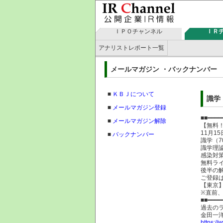
ＩＰＯチャンネル
ＩＲ
アナリストレポート一覧
メールマガジン ・バックナン
■
ＫＢＪについて
識学
■
メールマガジン登録
■■━━━━
■
メールマガジン解除
【無料！
11月1
■
バックナンバー
識学（7
識学理
感染対
無料ラ
後半の
ご登録
【東京
※直前
■■━━━━
過去の
金田一
https://