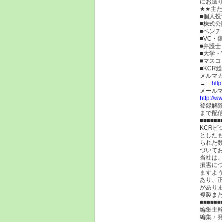
にお送り
★★主
■個人
■株式公
■ベン
■VC・
■弁護
■大学
■マスコ
■KCR
メルマ
→
htt
メール
http://w
登録解
まで配
■■■■■■
KCR
とした
られた
づいて
当社は
損害に
ますよ
あり、
があり
複製ま
■■■■■■
編集主幹
編集・