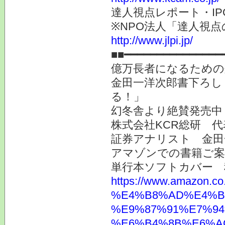
達人視点レポート・I
※NPO法人「達人視
http://www.jlpi.jp/
■■━━━━━━━━━━━━━━━
億万長者になるための
金田一洋次郎書下ろし
る！」
幻冬舎より絶賛発売中
株式会社KCR総研 
証券アナリスト 金田
アマゾンでの書籍ご
単行本ソフトカバー 
https://www.ama
%E4%B8%AD%E4%B
%E9%87%91%E7%94
%E6%B4%8B%E6%AC%