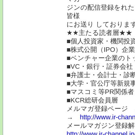
ジンの配信登録をれた
皆様
にお送り しておりま
★★主たる読者層★★
■個人投資家・機関投
■株式公開（IPO）企
■ベンチャー企業のト
■VC・銀行・証券会社
■弁護士・会計士・診
■大学・官公庁等新規
■マスコミ等PR関係者
■KCR総研会員層
メルマガ登録ページ 
→
http://www.ir-chan
メールマガジン登録解
http://www.ir-channel.