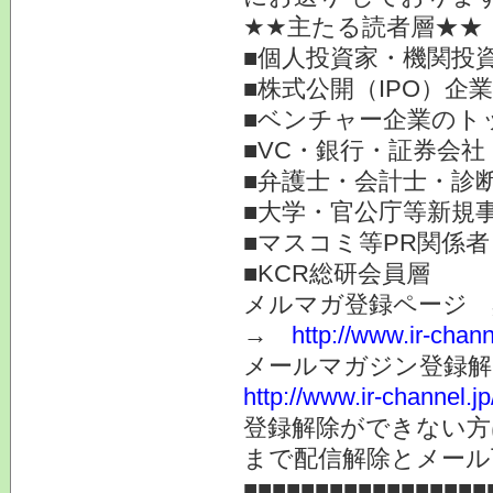
★★主たる読者層★★
■個人投資家・機関投
■株式公開（IPO）企
■ベンチャー企業のト
■VC・銀行・証券会社
■弁護士・会計士・診
■大学・官公庁等新規
■マスコミ等PR関係者
■KCR総研会員層
メルマガ登録ページ 
→
http://www.ir-chan
メールマガジン登録解
http://www.ir-channel.
登録解除ができない
まで配信解除とメール
■■■■■■■■■■■■■■■■■