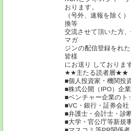
おります。
（号外、速報を除く）
換等
交流させて頂いた方、
マガ
ジンの配信登録をれた
皆様
にお送り しておりま
★★主たる読者層★★
■個人投資家・機関投
■株式公開（IPO）企
■ベンチャー企業のト
■VC・銀行・証券会社
■弁護士・会計士・診
■大学・官公庁等新規
■マスコミ等PR関係者