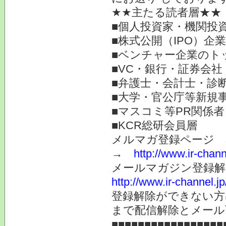
★★主たる読者層★★
■個人投資家・機関投
■株式公開（IPO）企
■ベンチャー企業のト
■VC・銀行・証券会社
■弁護士・会計士・診
■大学・官公庁等新規
■マスコミ等PR関係者
■KCR総研会員層
メルマガ登録ページ 
→
http://www.ir-chan
メールマガジン登録解
http://www.ir-channel.
登録解除ができない
まで配信解除とメール
■■■■■■■■■■■■■■■■■