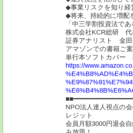
◆事業リスクを知り経
◆将来、持続的に増配
「中三学割投資法であ
株式会社KCR総研 
証券アナリスト 金田
アマゾンでの書籍ご
単行本ソフトカバー 
https://www.ama
%E4%B8%AD%E4%B
%E9%87%91%E7%94
%E6%B4%8B%E6%AC%
■■━━━━━━━━━━━━━━━
NPO法人達人視点の会
レジット
会員月額3000円退会
み放題！