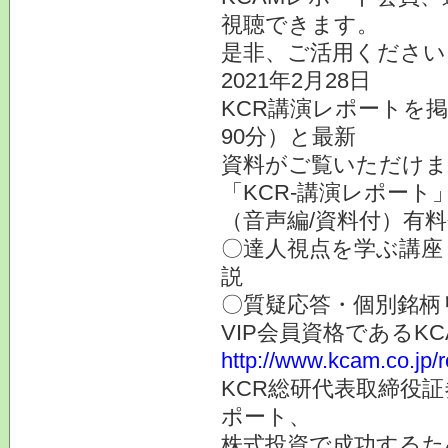
視聴できます。
是非、ご活用ください
2021年2月28日
KCR講演レポートを
90分）と最新
資料がご覧いただけま
「KCR-講演レポート
（音声編/資料付）有
〇達人視点を学ぶ講座
説
〇質疑応答・個別銘柄
VIP会員資格である
http://www.kcam.co.jp/
KCR総研代表取締役
ポート、
株式投資で成功するた