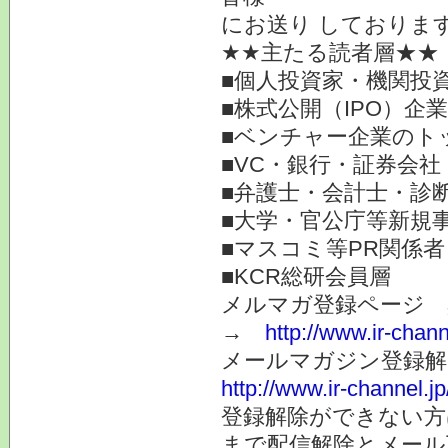
にお送り しておりま
★★主たる読者層★★
■個人投資家・機関投
■株式公開（IPO）企
■ベンチャー企業のト
■VC・銀行・証券会社
■弁護士・会計士・診
■大学・官公庁等新規
■マスコミ等PR関係者
■KCR総研会員層
メルマガ登録ページ 
→
http://www.ir-chan
メールマガジン登録解
http://www.ir-channel.
登録解除ができない
まで配信解除とメール