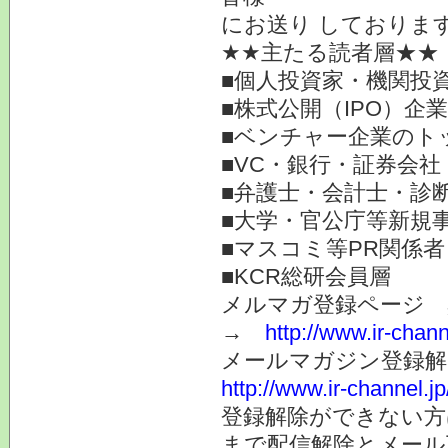
にお送り しておりま
★★主たる読者層★★
■個人投資家・機関投
■株式公開（IPO）企
■ベンチャー企業のト
■VC・銀行・証券会社
■弁護士・会計士・診
■大学・官公庁等新規
■マスコミ等PR関係者
■KCR総研会員層
メルマガ登録ページ 
→
http://www.ir-chan
メールマガジン登録解
http://www.ir-channel.
登録解除ができない
まで配信解除とメール