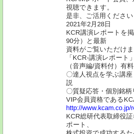
視聴できます。
是非、ご活用ください
2021年2月28日
KCR講演レポートを
90分）と最新
資料がご覧いただけま
「KCR-講演レポート
（音声編/資料付）有
〇達人視点を学ぶ講座
説
〇質疑応答・個別銘柄
VIP会員資格である
http://www.kcam.co.jp/
KCR総研代表取締役
ポート、
株式投資で成功するた