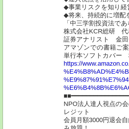
◆事業リスクを知り経
◆将来、持続的に増配
「中三学割投資法であ
株式会社KCR総研 
証券アナリスト 金田
アマゾンでの書籍ご
単行本ソフトカバー 
https://www.ama
%E4%B8%AD%E4%B
%E9%87%91%E7%94
%E6%B4%8B%E6%AC%
■■━━━━━━━━━━━━━━━
NPO法人達人視点の会
レジット
会員月額3000円退会
み放題！