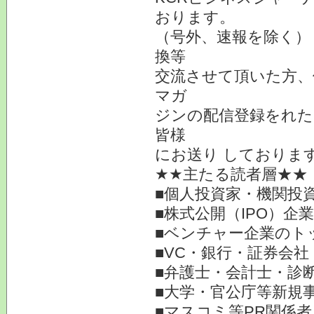
おります。
（号外、速報を除く）
換等
交流させて頂いた方、
マガ
ジンの配信登録をれた
皆様
にお送り しておりま
★★主たる読者層★★
■個人投資家・機関投
■株式公開（IPO）企
■ベンチャー企業のト
■VC・銀行・証券会社
■弁護士・会計士・診
■大学・官公庁等新規
■マスコミ等PR関係者