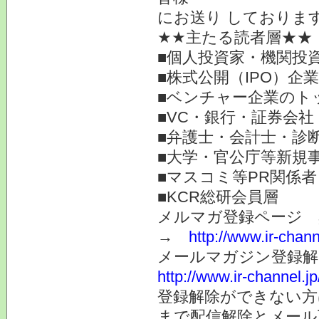
にお送り しておりま
★★主たる読者層★★
■個人投資家・機関投
■株式公開（IPO）企
■ベンチャー企業のト
■VC・銀行・証券会社
■弁護士・会計士・診
■大学・官公庁等新規
■マスコミ等PR関係者
■KCR総研会員層
メルマガ登録ページ 
→
http://www.ir-chan
メールマガジン登録解
http://www.ir-channel.
登録解除ができない
まで配信解除とメール