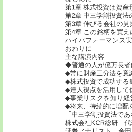
第1章 株式投資は資
第2章 中三学割投資法
第3章 伸びる会社の見
第4章 この銘柄を買え
ハイパフォーマンス実
おわりに
主な講演内容
◆普通の人が億万長者
◆常に財産三分法を意
◆株式投資で成功する
◆達人視点を活用して
◆事業リスクを知り経
◆将来、持続的に増配
「中三学割投資法であ
株式会社KCR総研 
証券アナリスト 金田