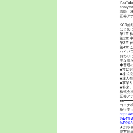
YouT
analysta
講師 
証券ア
KCR総
はじめ
第1章 
第2章 
第3章 
第4章 
ハイパフ
おわり
主な講
◆普通
◆常に
◆株式
◆達人
◆事業
◆将来
株式会
証券ア
■■━━━━
コロナ
単行本
https
%E4%B
%E9%8
★幻冬
億万長者