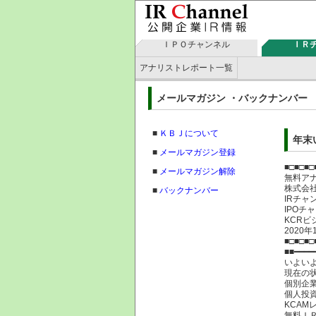
ＩＰＯチャンネル
ＩＲ
アナリストレポート一覧
メールマガジン ・バックナン
■
ＫＢＪについて
年末
■
メールマガジン登録
■□■□■□
■
メールマガジン解除
無料ア
株式
■
バックナンバー
IRチャ
IPOチ
KCRビ
2020年
■□■□■□
■■━━━━
いよい
現在の
個別企
個人投
KCA
無料Ｉ