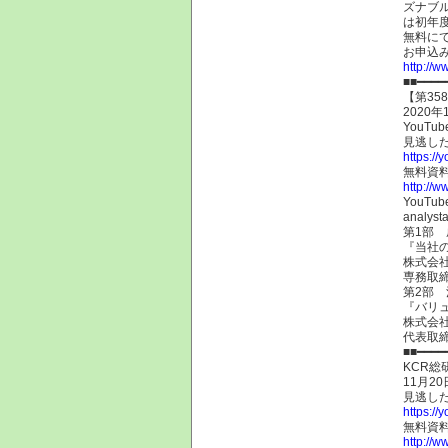
ズナブ
は初年
無料に
お申込
http://w
■■━━━
【第35
2020年
YouT
見逃し
https:/
無料資
http://w
YouT
analysta
第1部 
『当社
株式会社
専務取
第2部
『バリ
株式会社
代表取
■■━━━
KCR総
11月2
見逃し
https:/
無料資
http://w