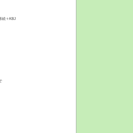
続々KBJ
で