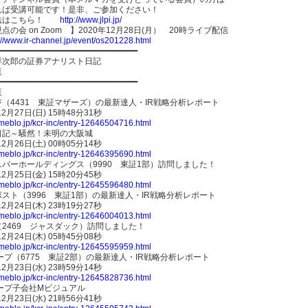
れば受講可能です！是非、ご参加ください！
法はこちら！
http://www.jlpi.jp/
点の会 on Zoom 】2020年12月28日(月） 20時ライブ配信
://www.ir-channel.jp/event/os201228.html
━━━━━━━━━━━━━━━━━━━━━━━━━━━━━
洋次郎の証券アナリスト日記
覧
━━━━━━━━━━━━━━━━━━━━━━━━━━━━━
覧
（4431 東証マザーズ）の最新達人・IR戦略分析レポート
12月27日(日) 15時48分31秒
ameblo.jp/kcr-inc/entry-12646504716.html
日記～騒然！未明の大阪城
12月26日(土) 00時05分14秒
ameblo.jp/kcr-inc/entry-12646395690.html
バーホールディングス（9990 東証1部）訪問しました！
12月25日(金) 15時20分45秒
ameblo.jp/kcr-inc/entry-12645596480.html
スト（3996 東証1部）の最新達人・IR戦略分析レポート
12月24日(木) 23時19分27秒
ameblo.jp/kcr-inc/entry-12646004013.html
2469 ジャスダック）訪問しました！
12月24日(木) 05時45分08秒
ameblo.jp/kcr-inc/entry-12645595959.html
ープ（6775 東証2部）の最新達人・IR戦略分析レポート
12月23日(水) 23時59分14秒
ameblo.jp/kcr-inc/entry-12645828736.html
ープ子会社Mビジュアル
12月23日(水) 21時56分41秒