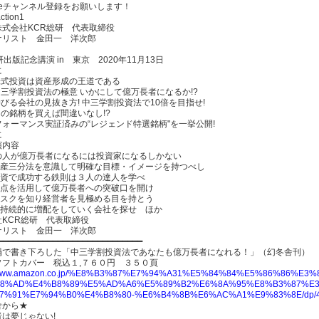
ubeチャンネル登録をお願いします！
ction1
株式会社KCR総研 代表取締役
ナリスト 金田一 洋次郎
研出版記念講演 in 東京 2020年11月13日
に
株式投資は資産形成の王道である
中三学割投資法の極意 いかにして億万長者になるか!?
伸びる会社の見抜き方! 中三学割投資法で10倍を目指せ!
この銘柄を買えば間違いなし!?
ォーマンス実証済みの“レジェンド特選銘柄"を一挙公開!
に
演内容
の人が億万長者になるには投資家になるしかない
財産三分法を意識して明確な目標・イメージを持つべし
投資で成功する鉄則は３人の達人を学べ
視点を活用して億万長者への突破口を開け
リスクを知り経営者を見極める目を持とう
、持続的に増配をしていく会社を探せ ほか
社KCR総研 代表取締役
ナリスト 金田一 洋次郎
━━━━━━━━━━━━━━━━━━━━━━━━━━━━━
禍で書き下ろした「中三学割投資法であなたも億万長者になれる！」（幻冬舎刊）
ソフトカバー 税込１,７６０円 ３５０頁
://www.amazon.co.jp/%E8%B3%87%E7%94%A31%E5%84%84%E5%86%8
8%AD%E4%B8%89%E5%AD%A6%E5%89%B2%E6%8A%95%E8%B3%87%E3
7%91%E7%94%B0%E4%B8%80-%E6%B4%8B%E6%AC%A1%E9%83%8E/dp/4
舎から★
は夢じゃない!