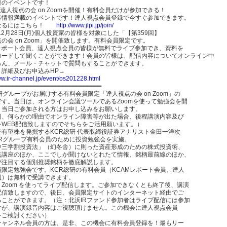
後のイベントです！
回達人視点の会 on Zoomを開催！有料会員だけが参加できる！
業情報満載のイベントです！達人視点会員登録で今すぐ参加できます。
なるにはこちら！
http://www.jlpi.jp/join/
年12月28日(月)個人投資家の皆様を対象にした「【第359回】
の会 on Zoom」を開催致します。有料会員限定です。
Mレポート会員、達人視点会員の皆様が無料でライブ参加でき、資料を
ロードして聞くことができます！会員の皆様は、配信内容についてオンライン中
ろん、メール・チャットで質問もすることができます。
ト詳細及びお申込みHP→
ww.ir-channel.jp/event/os201228.html
━━━━━━━━━━━━━━━━━━━━━━━━━━━━━
研グループがお届けする有料会員限定「達人視点の会 on Zoom」の
です。当日は、オンライン会議ツールであるZoomを使って勉強会を開
。当日ご参加される方はお申し込みをお願いします。
日、何らかの理由でオンライン障害等が出た場合、後程講演内容及び
をWEB配信致しますのでそちらをご活用願います。）
で有望株を発掘するKCR総研 代表取締役証券アナリスト金田一洋次
CRグループ有料会員のために投資勉強会を実施。
中三学割投資法」（幻冬舎）に則った資産形成のための株式投資術、
点講座のほか、ここでしか聞けないとれたて情報、銘柄最前線のほか、
が注目する個別推奨銘柄を徹底解説します。
員限定勉強会です。KCR総研の有料会員（KCAMレポート会員、達人
員）は無料で受講できます。
Zoom を使ってライブ配信します。ご参加できなくとも終了後、講演
配信致しますので、後日、会員限定サイトのインターネット経由でご
ることができます。（注：北浜IRファンド参加者はライブ配信には参加
すが、講演録音内容はご視聴頂けません。この機会に達人視点会員
をご検討ください）
Rチャンネル会員の方は、是非、この機会に有料会員登録を！最もリー