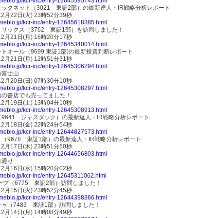
ameblo.jp/kcr-inc/entry-12645595743.html
ックネット（3021 東証2部）の最新達人・IR戦略分析レポート
12月22日(火) 23時52分39秒
ameblo.jp/kcr-inc/entry-12645618385.html
リックス（3762 東証1部）を訪問しました！
12月21日(月) 16時20分17秒
ameblo.jp/kcr-inc/entry-12645340014.html
トオール（9699 東証1部)の最新投資判断レポート
12月21日(月) 12時51分31秒
ameblo.jp/kcr-inc/entry-12645306294.html
の富士山
12月20日(日) 07時30分10秒
ameblo.jp/kcr-inc/entry-12645308297.html
橋の書店でも売ってました！
12月19日(土) 13時04分10秒
ameblo.jp/kcr-inc/entry-12645308913.html
9641 ジャスダック）の最新達人・IR戦略分析レポート
12月18日(金) 22時24分54秒
ameblo.jp/kcr-inc/entry-12644827573.html
（9678 東証1部）の最新達人・IR戦略分析レポート
12月17日(木) 23時51分50秒
ameblo.jp/kcr-inc/entry-12644656803.html
幸通り
12月16日(水) 15時20分02秒
ameblo.jp/kcr-inc/entry-12645311062.html
ープ（6775 東証2部）訪問しました！
12月15日(火) 23時52分45秒
ameblo.jp/kcr-inc/entry-12644398366.html
ャ（7483 東証1部）訪問しました！
12月14日(月) 14時08分49秒