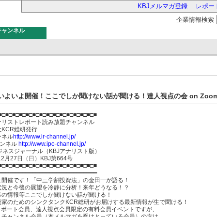
KBJメルマガ登録
レポー
企業情報検索
チャンネル
バー
いよいよ開催！ここでしか聞けない話が聞ける！達人視点の会 on Zoom
■□■□■□■□■□■□■□■□■□■□■□■□■□■□■
ナリストレポート読み放題チャンネル
会社KCR総研発行
ンネル
http://www.ir-channel.jp/
ャンネル
http://www.ipo-channel.jp/
ジネスジャーナル（KBJアナリスト版）
12月27日（日）KBJ第664号
■□■□■□■□■□■□■□■□■□■□■□■□■□■□■
━━━━━━━━━━━━━━━━━━━━━━━━━━━━━
よ開催です！「中三学割投資法」の金田一が語る！
状況と今後の展望を冷静に分析！来年どうなる！？
業の情報等ここでしか聞けない話が聞ける！
資家のためのシンクタンクKCR総研がお届けする最新情報が生で聞ける！
Mレポート会員、達人視点会員限定の有料会員イベントですが、
Ｒチャンネル会員（本メルマガを受けとっている会員）の方は