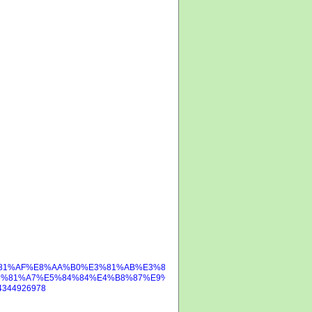
6%E3%81%AF%E8%AA%B0%E3%81%AB%E3%81%A7%E3%82%82%E7%AF%89%E
%81%A7%E5%84%84%E4%B8%87%E9%95%B7%E8%80%85%E3%81%AB%
344926978