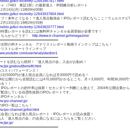
ameblo.jp/kcr-inc/entry-12643967817.html
ャ（7483 東証1部）の最新達人・IR戦略分析レポート
12月14日(月) 11時09分00秒
ameblo.jp/kcr-inc/entry-12643937804.html
イブ！来年どうなる！？達人視点勉強会！IPOレポート読むならここ！ウェルスナビ等
12月13日(日) 19時29分55秒
ameblo.jp/kcr-inc/entry-12643820777.html
料特選レポートを読むには無料IRチャンネル会員登録が必要です！
こちらからどうぞ！
http://www.ir-channel.jp/mmagazine/
━━━━━━━━━━━━━━━━━━━━━━━━━━━━━
洋次郎のIRチャンネル アナリストレポート動画ラインナップはこちら！
ナリストレポートラインナップ
/www.youtube.com/user/analystaction1
━━━━━━━━━━━━━━━━━━━━━━━━━━━━━
レポートを読むなら絶対！「達人視点の会」入会がお勧め！
ww.jlpi.jp/about/benefit.html
のコストパフォーマンス！
1社5000円が達人視点会員になれば月3000円で読める！
4社公開だから全部読むには470,000円かかるところ、月々3,000円、年間36,000円
める！！
IPOレポートの的中率は抜群！セカンダリー判断にも使えて、2004年公開企業から
ず配信している信憑性抜群のIPOレポートです。
IPOチャンネル！
ww.ipo-channel.jp/
年のIPO一覧はこちら！
ww.ipo-channel.jp/list.html
点会員になれば達人視点レポート・IPOレポートが読み放題！
O法人「達人視点の会」の会員になるにはこちらをご覧ください。
w.jlpi.jp/
━━━━━━━━━━━━━━━━━━━━━━━━━━━━━━