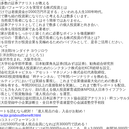
績多数の証券アナリストが教える
の投資パフォーマンスを実現する株式投資とは
けでは老後資金が2000万円不足する」といわれる人生100年時代。
資で勝ち組の投資家になりたいと考える人は数多くいます。
、当然億万長者になることはそう簡単ではありません。
は証券アナリストとしてこれまで数多くの個人投資家と向き合い、
つ自身も現役投資家である著者が、
資家が資産をしっかりと築くために必要なポイントを徹底解析!
験ゼロの「普通の人」でも億万長者になれる株式投資の手法とは?
者を目指す方が投資企業を見極めるためのバイブルとして、是非ご活用ください。
ついて
一 洋次郎/キンダイチ ヨウジロウ
田 洋次郎(かねだ ようじろう)
年 金沢市生まれ。大阪市在住。
院大学社会学部卒業後、日本勧業角丸証券(現みずほ証券)、勧角総合研究所
て、2000年個人投資家のためのシンクタンク株式会社KCR総研を設立。
問会社北浜キャピタル・アセット・マネジメント株式会社代表取締役。
IKKEI投資情報番組「IRチャンネル」で7年間パーソナリティを務める。
ンサルティングにおいては実績を重視し、これまで企業価値最大化のための数多く
事例を有する。年間200社以上の直接取材を実施し、これまで数千レポートを配信。
育にも力を入れており、顔の見える個人投資家育成団体NPO法人日本ライフプラン
事長として投資勉強会「達人視点の会」を運営。
リスト[CMA](公益社団法人日本証券アナリスト協会認定アナリスト)・IRコンサル
業大臣登録中小企業診断士・全日本空手道連盟空心会誠道塾空手初段
━━━━━━━━━━━━━━━━━━━━━━━━━━━━━
レポートを読むなら絶対！「達人視点の会」入会がお勧め！
ww.jlpi.jp/about/benefit.html
のコストパフォーマンス！
1社5000円が達人視点会員になれば月3000円で読める！
4社公開だから全部読むには470,000円かかるところ、月々3,000円、年間36,000円