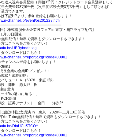
ルな達人視点会員登録（月額3千円：クレジットカード会員登録もしく
度年会費登録3万6千円（次年度継続会費3万3千円）をして頂ければ
て受講できます。
みは下記HPより、参加登録をお願いします！
ww.ir-channel.jp/event/os201228.html
━━━━━━━━━━━━━━━━━━━━━━━━━━━━━━
8回】株式講演会＆企業IRフェアin 東京・無料ライブ配信】
11月30日開催
ube無料配信！無料で資料もダウンロードもできます！
た方はこちらをご覧ください！
/youtu.be/UBRybndhsqg
料ダウンロードはこちら！
ww.ir-channel.jp/report/c.cgi?code=00001
ubeチャンネル登録をお願いします！
ction1
成長企業の企業IRプレゼン！！
の現状と成長戦略』
バリューＨＲ（6078 東証1部）
締役 藤田 源太郎 氏
 注目講演
ューHRの魅力に迫る！』
KCR総研
締役 証券アナリスト 金田一 洋次郎
━━━━━━━━━━━━━━━━━━━━━━━━━━━━━━
研出版無料記念講演 in 東京 2020年11月13日開催
0日YouTube無料配信！無料で資料もダウンロードもできます！
た方はこちらをご覧ください！
/youtu.be/DtoUCuSTCOY
料ダウンロードはこちら！
ww.ir-channel.jp/report/c.cgi?code=00001