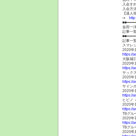
入会す
入会方
【達人視
⇒
http
■■━━━━
金田一
記事一
■■━━━━
記事一
スマレジ
2020年
https://
大阪城
2020年
https://
サックス
2020年
https://
サインポ
2020年
https://
ヒビノ（
2020年
https://
TBグル
2020年
https://
TBグル
2020年