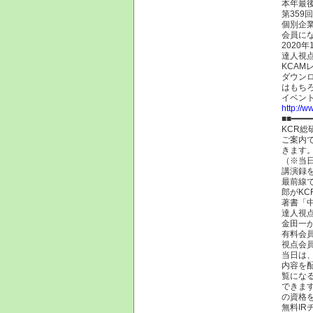
本年最
第359
個別企
会員に
2020
達人視点
KCA
ダウン
はもち
イベン
http://w
■■━━━━
KCR総
ご案内
きます
（※当
講演録
最前線
郎がK
著書「
達人視
金田一
有料会
視点会
当日は、
内容を
覧にな
できま
の資格
無料I