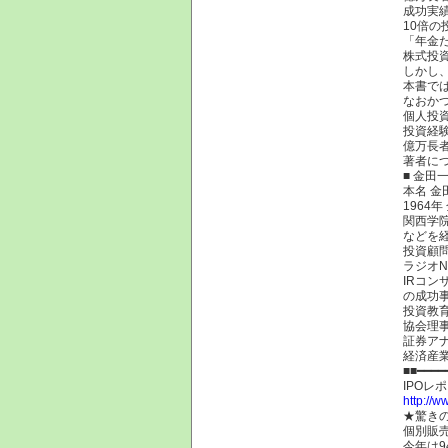
成功実
10倍
「年金だ
株式投
しかし
本書で
なおか
個人投
投資経
億万長
著者に
■ 金田
本名 金
1964
関西学
などを経
投資顧
ラジオN
IRコ
の成功
投資教
協会理
証券アナ
経済産
■■━━━━
IPO
http://w
★驚き
個別販売
今年は9