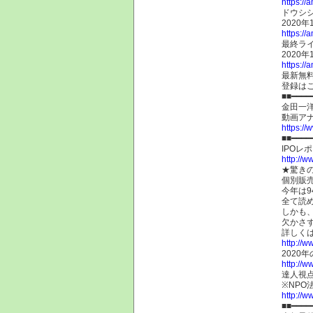
https://
ドウシシ
2020年
https://
最終ラ
2020年
https://
最新無
登録は
■■━━━━
金田一
動画ア
https:/
■■━━━━
IPO
http://w
★驚き
個別販売
今年は9
全て読
しかも、
欠かさ
詳しくは
http://w
2020
http://w
達人視
※NP
http://ww
■■━━━