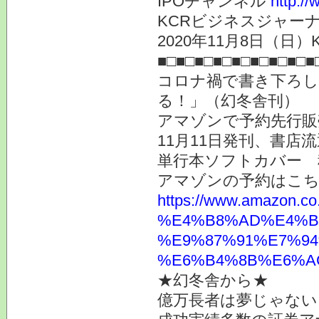
IPOチャンネル
http://
KCRビジネスジャーナ
2020年11月8日（日）K
■□■□■□■□■□■□■□■□■
コロナ禍で書き下ろし
る！」（幻冬舎刊）
アマゾンで予約先行販
11月11日発刊、書店
単行本ソフトカバー 
アマゾンの予約はこ
https://www.ama
%E4%B8%AD%E4%B
%E9%87%91%E7%94
%E6%B4%8B%E6%AC%
★幻冬舎から★
億万長者は夢じゃない