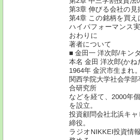
第2章 中三学割投資法
第3章 伸びる会社の見
第4章 この銘柄を買え
ハイパフォーマンス実
おわりに
著者について
■ 金田一 洋次郎/キ
本名 金田 洋次郎(かね
1964年 金沢市生ま
関西学院大学社会学部
合研究所
などを経て、2000
を設立。
投資顧問会社北浜キャ
締役。
ラジオNIKKEI投資