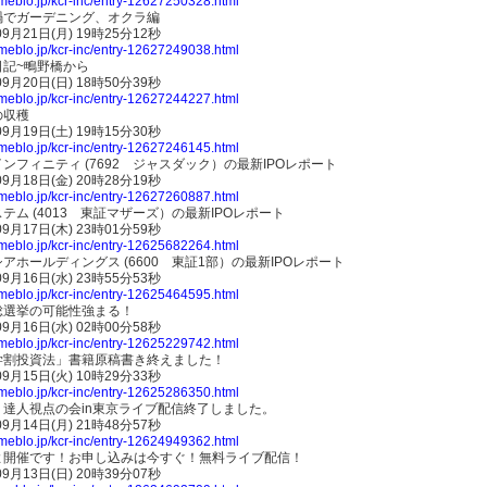
ameblo.jp/kcr-inc/entry-12627250328.html
禍でガーデニング、オクラ編
09月21日(月) 19時25分12秒
ameblo.jp/kcr-inc/entry-12627249038.html
日記~鴫野橋から
09月20日(日) 18時50分39秒
ameblo.jp/kcr-inc/entry-12627244227.html
の収穫
09月19日(土) 19時15分30秒
ameblo.jp/kcr-inc/entry-12627246145.html
ンフィニティ (7692 ジャスダック）の最新IPOレポート
09月18日(金) 20時28分19秒
ameblo.jp/kcr-inc/entry-12627260887.html
テム (4013 東証マザーズ）の最新IPOレポート
09月17日(木) 23時01分59秒
ameblo.jp/kcr-inc/entry-12625682264.html
アホールディングス (6600 東証1部）の最新IPOレポート
09月16日(水) 23時55分53秒
ameblo.jp/kcr-inc/entry-12625464595.html
総選挙の可能性強まる！
09月16日(水) 02時00分58秒
ameblo.jp/kcr-inc/entry-12625229742.html
学割投資法」書籍原稿書き終えました！
09月15日(火) 10時29分33秒
ameblo.jp/kcr-inc/entry-12625286350.html
】達人視点の会in東京ライブ配信終了しました。
09月14日(月) 21時48分57秒
ameblo.jp/kcr-inc/entry-12624949362.html
よ開催です！お申し込みは今すぐ！無料ライブ配信！
09月13日(日) 20時39分07秒