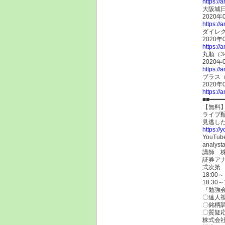
https://
大阪城
2020年
https://
ダイレク
2020年
https://
丸順（3
2020年
https://
ブラス（
2020年
https://
■■━━━
【無料】
ライブ
見逃し
https:/
YouT
analysta
講師 
証券ア
式次第
18:0
18:30
『勉強
〇達人
〇銘柄
〇質疑
株式会