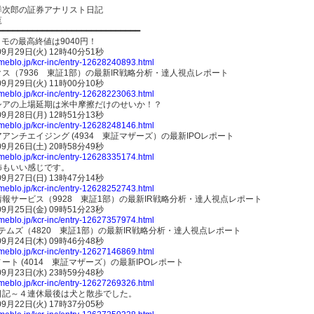
洋次郎の証券アナリスト日記
覧
━━━━━━━━━━━━━━━━━━━━━━━━━━━━━
コモの最高終値は9040円！
09月29日(火) 12時40分51秒
ameblo.jp/kcr-inc/entry-12628240893.html
ス（7936 東証1部）の最新IR戦略分析・達人視点レポート
09月29日(火) 11時00分10秒
ameblo.jp/kcr-inc/entry-12628223063.html
シアの上場延期は米中摩擦だけのせいか！？
09月28日(月) 12時51分13秒
ameblo.jp/kcr-inc/entry-12628248146.html
アンチエイジング (4934 東証マザーズ）の最新IPOレポート
09月26日(土) 20時58分49秒
ameblo.jp/kcr-inc/entry-12628335174.html
柿もいい感じです。
09月27日(日) 13時47分14秒
ameblo.jp/kcr-inc/entry-12628252743.html
報サービス（9928 東証1部）の最新IR戦略分析・達人視点レポート
09月25日(金) 09時51分23秒
ameblo.jp/kcr-inc/entry-12627357974.html
テムズ（4820 東証1部）の最新IR戦略分析・達人視点レポート
09月24日(木) 09時46分48秒
ameblo.jp/kcr-inc/entry-12627146869.html
ート (4014 東証マザーズ）の最新IPOレポート
09月23日(水) 23時59分48秒
ameblo.jp/kcr-inc/entry-12627269326.html
日記～４連休最後は犬と散歩でした。
09月22日(火) 17時37分05秒