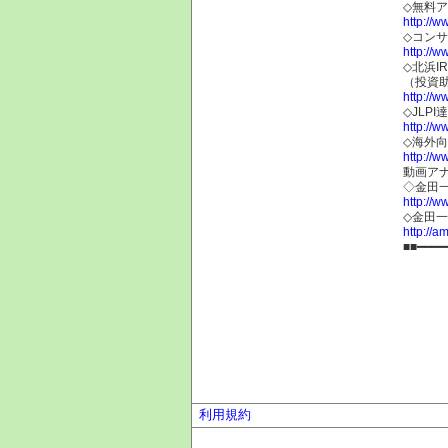
◇無料
http://w
◇コン
http://w
◇北浜I
（投資
http://w
◇JLP
http://ww
◇海外向
http://ww
動画ア
◇金田
http://w
◇金田
http://am
■■━━━━
利用規約