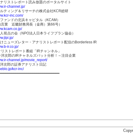
アナリストレポート読み放題のポータルサイト
ww.ir-channel.jp/
サルティング＆リサーチの株式会社KCR総研
ww.kcr-inc.com/
Rファンドの北浜キャピタル（KCAM）
助言業 近畿財務局長（金商）第66号）
ww.kcam.co.jp/
I達人視点の会（NPO法人日本ライフプラン協会）
w.jlpi.jp/
けニューズレター・アナリストレポート配信のBorderless IR
w.b-ir.co.jp/
ナリストレポート番組「IRチャンネル」
一洋次郎のIRチャネルズバット分析！～注目企業
ww.ir-channel.jp/movie_report/
一洋次郎の証券アナリスト日記
eblo.jp/kcr-inc/
━━━━━━━━━━━━━━━━━━━━━━━━━━━━━
Copyr