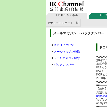
ＩＰＯチャンネル
ＩＲ
アナリストレポート一覧
メールマガジン ・バックナン
■
ＫＢＪについて
ドコ
■
メールマガジン登録
■□■□■□
■
メールマガジン解除
無料ア
株式
■
バックナンバー
IRチャ
IPOチ
KCRビ
2020年
■□■□■□
■■━━━━
【無料】
見逃し
https:/
YouT
analysta
■■━━━━