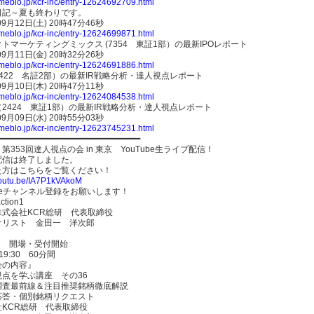
ameblo.jp/kcr-inc/entry-12624692709.html
日記～夏も終わりです。
09月12日(土) 20時47分46秒
ameblo.jp/kcr-inc/entry-12624699871.html
トマーケティングミックス (7354 東証1部）の最新IPOレポート
09月11日(金) 20時32分26秒
ameblo.jp/kcr-inc/entry-12624691886.html
422 名証2部）の最新IR戦略分析・達人視点レポート
09月10日(木) 20時47分11秒
ameblo.jp/kcr-inc/entry-12624084538.html
2424 東証1部）の最新IR戦略分析・達人視点レポート
09月09日(水) 20時55分03秒
ameblo.jp/kcr-inc/entry-12623745231.html
━━━━━━━━━━━━━━━━━━━━━━━━━━━━━━
第353回達人視点の会 in 東京 YouTube生ライブ配信！
配信は終了しました。
た方はこちらをご覧ください！
/youtu.be/IA7P1kVAkoM
ubeチャンネル登録をお願いします！
ction1
株式会社KCR総研 代表取締役
ナリスト 金田一 洋次郎
0～ 開場・受付開始
～19:30 60分間
会の内容』
視点を学ぶ講座 その36
調査最前線＆注目推奨銘柄徹底解説
応答・個別銘柄リクエスト
社KCR総研 代表取締役