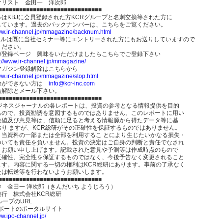
ナリスト 金田一 洋次郎
■■■■■■■■■■■■■■■■■■■■■■■■■■■■■■
ルはKBJに会員登録された方KCRグループと名刺交換等された方に
しています。過去のバックナンバーは、こちらをご覧ください。
www.ir-channel.jp/mmagazine/backnum.html
ールは既に当社セミナー等にエントリーされた方にもお送りしていますので
ください。
ガ登録ページ 興味をいただけましたらこちらでご登録下さい
p://www.ir-channel.jp/mmagazine/
マガジン登録解除はこちらから
ww.ir-channel.jp/mmagazine/stop.html
除ができない方は
info@kcr-inc.com
信解除とメール下さい。
■■■■■■■■■■■■■■■■■■■■■■■■■■■■■■
ビジネスジャーナルの各レポートは、投資の参考となる情報提供を目的
もので、投資勧誘を意図するものではありません。このレポートに用い
数値及び意見等は、信頼に足ると考える情報源から得たデータ等に基
おり ますが、KCR総研がその正確性を保証するものではありません。
、当資料の一部または全部を利用するこ とにより生じたいかなる損失・
ついても責任を負いません。投資の決定はご自身の判断と責任でなされ
うお願い申し上げます。記載された意見や予測等は作成時点のもので
正確性、完全性を保証するものではなく、今後予告なく変更されること
ます。内容に関する一切の権利はKCR総研にあります。事前の了承なく
たは転送等を行わないようお願いします。
■■■■■■■■■■■■■■■■■■■■■■■■■■■■■■
 金田一 洋次郎（きんだいち ようじろう）
発行 株式会社KCR総研
ループのURL
レポートのポータルサイト
ww.ipo-channel.jp/