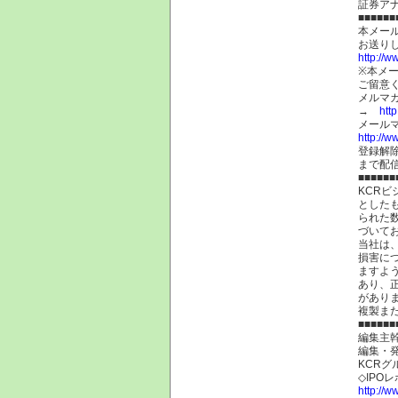
証券ア
■■■■■■
本メー
お送り
http://
※本メ
ご留意
メルマ
→
htt
メール
http://w
登録解
まで配
■■■■■■
KCR
とした
られた
づいて
当社は
損害に
ますよ
あり、
があり
複製ま
■■■■■■
編集主幹
編集・
KCRグ
◇IPO
http://w