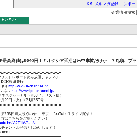
KBJメルマガ登録
レポー
企業情報検索
チャンネル
バー
モ最高終値は9040円！キオクシア延期は米中摩擦だけか！？丸順、ブラス
■□■□■□■□■□■□■□■□■□■□■□■□■□■□■
ナリストレポート読み放題チャンネル
会社KCR総研発行
ンネル
http://www.ir-channel.jp/
ャンネル
http://www.ipo-channel.jp/
ジネスジャーナル（KBJアナリスト版）
9月29日（火）KBJ第657号
■□■□■□■□■□■□■□■□■□■□■□■□■□■□■
━━━━━━━━━━━━━━━━━━━━━━━━━━━━━
第353回達人視点の会 in 東京 YouTube生ライブ配信！
た方はこちらをご覧ください！
/youtu.be/IA7P1kVAkoM
ubeチャンネル登録をお願いします！
ction1
━━━━━━━━━━━━━━━━━━━━━━━━━━━━━