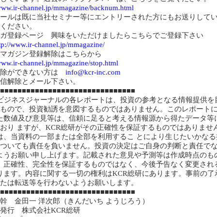
/www.ir-channel.jp/mmagazine/backnum.html
ールは既に当社セミナー等にエントリーされた方にもお送りして
ください。
ガ登録ページ 興味をいただけましたらこちらでご登録下さい
tp://www.ir-channel.jp/mmagazine/
マガジン登録解除はこちらから
/www.ir-channel.jp/mmagazine/stop.html
解除ができない方は
info@kcr-inc.com
信解除とメール下さい。
■■■■■■■■■■■■■■■■■■■■■■■■■■■■■■■
Rビジネスジャーナルの各レポートは、投資の参考となる情報提供を
もので、投資勧誘を意図するものではありません。このレポート
た数値及び意見等は、信頼に足ると考える情報源から得たデータ等
おり ますが、KCR総研がその正確性を保証するものではありませ
は、当資料の一部または全部を利用するこ とにより生じたいかなる
ついても責任を負いません。投資の決定はご自身の判断と責任で
ようお願い申し上げます。記載された意見や予測等は作成時点のも
、正確性、完全性を保証するものではなく、今後予告なく変更され
ります。内容に関する一切の権利はKCR総研にあります。事前の了
たは転送等を行わないようお願いします。
■■■■■■■■■■■■■■■■■■■■■■■■■■■■■■■
幹 金田一 洋次郎（きんだいち ようじろう）
発行 株式会社KCR総研