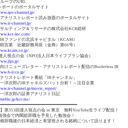
グループのURL
Oレポートのポータルサイト
www.ipo-channel.jp/
アナリストレポート読み放題のポータルサイト
www.ir-channel.jp/
サルティング＆リサーチの株式会社KCR総研
/www.kcr-inc.com/
IRファンドの北浜キャピタル（KCAM）
助言業 近畿財務局長（金商）第66号）
/www.kcam.co.jp/
PI達人視点の会（NPO法人日本ライフプラン協会）
www.jlpi.jp/
向けニューズレター・アナリストレポート配信のBorderless IR
www.b-ir.co.jp/
ナリストレポート番組「IRチャンネル」
一洋次郎のIRチャネルズバット分析！～注目企業
www.ir-channel.jp/movie_report/
一洋次郎の証券アナリスト日記
ameblo.jp/kcr-inc/
━━━━━━━━━━━━━━━━━━━━━━━━━━━━━━━
】第353回達人視点の会 in 東京 無料YouTube生ライブ配信！
勉強会で内閣総辞職を予見した勉強会！
相辞職後の日本経済と有望視される銘柄について語ります！