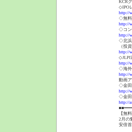
KCR
◇IP
http://
◇無料
http://
◇コン
http:/
◇北浜
（投資
http:/
◇JL
http://
◇海外
http://
動画ア
◇金田
http://
◇金田
http://
■■━━
【無料
2月の
安倍首