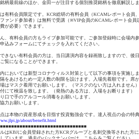
銘柄最前線のほか、金田一が注目する個別推奨銘柄を徹底解説し
は有料会員限定です。KCR総研の有料会員（KCAMレポート会員
Rファンド参加者）は無料で受講（
※
VIP会員のKCAMレポート会員
費が必要）できます。
ん、有料会員の方もライブ参加可能です。ご参加登録時に会場内
申込みフォームにてチェックを入れてください。
できない有料会員の方は、当日講演内容を録画致しますので、後
ご覧になることができます。
内においては新型コロナウィルス対策として以下の事項を実施し
隔をあけるため一定人数の制限を設けます。入場先着順です。席
場はマスク着用でお願いします。（マスクのない方は入れません
付にて検温を致します。（発熱のある方は、入場をお断ります）
り口で手のアルコール消毒をお願いします。
協力お願いします。
点は本物の資産形成を目指す投資勉強会です。達人視点の会の特
www.jlpi.jp/about/benefit.html
■■■■■■■■■■■■■■■■■■■■■■■■■■■■■■■
ルはKBJに会員登録された方KCRグループと名刺交換等された方に
しています。過去のバックナンバーは、こちらをご覧ください。