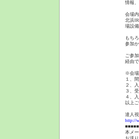
情報、
会場内
北浜I
場設備
もちろ
参加か
ご参加
経由で
※会場
１、間
２、入
３、受
４、入
以上ご
達人視
http://
■■■■■
本メー
お送り