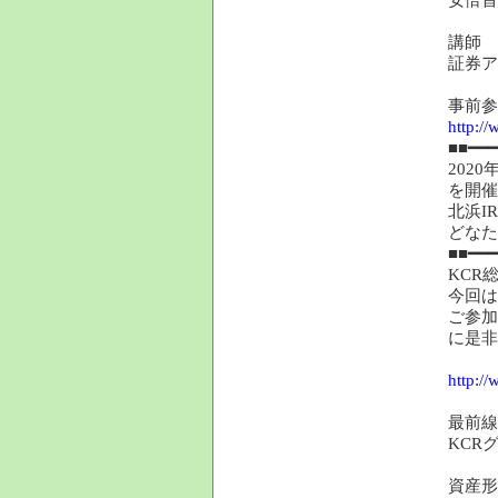
講師 
証券ア
事前参
http:/
■■━━━
202
を開催
北浜I
どなた
■■━━━
KCR
今回は
ご参加
に是非
http:/
最前線
KCR
資産形