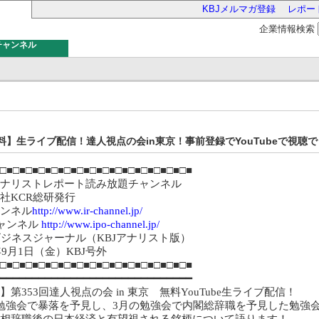
KBJメルマガ登録
レポー
企業情報検索
チャンネル
バー
料】生ライブ配信！達人視点の会in東京！事前登録でYouTubeで視聴で
□■□■□■□■□■□■□■□■□■□■□■□■□■□■□■
アナリストレポート読み放題チャンネル
式会社KCR総研発行
ャンネル
http://www.ir-channel.jp/
チャンネル
http://www.ipo-channel.jp/
ビジネスジャーナル（KBJアナリスト版）
0年9月1日（金）KBJ号外
□■□■□■□■□■□■□■□■□■□■□■□■□■□■□■
━━━━━━━━━━━━━━━━━━━━━━━━━━━━━━━
】第353回達人視点の会 in 東京 無料YouTube生ライブ配信！
勉強会で暴落を予見し、3月の勉強会で内閣総辞職を予見した勉強
相辞職後の日本経済と有望視される銘柄について語ります！