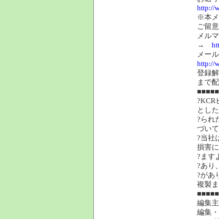
http:/
※本メ
ご留意
メルマ
→
ht
メール
http:/
登録
まで配
■■■■■
?KC
とした
?られ
づいて
?当社
損害に
?ます
?あり
?があ
複製ま
■■■■■
編集主
編集・