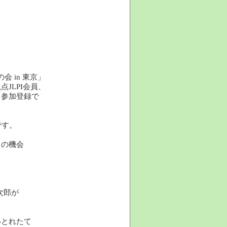
会 in 東京」
JLPI会員、
！参加登録で
です。
この機会
次郎が
いとれたて