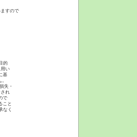
いますので
目的
に用い
に基
ん。
損失・
なされ
ので
ること
承なく