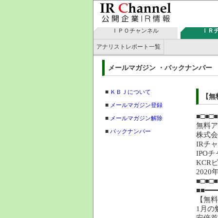
ＩＰＯチャンネル
ＩＲ
アナリストレポート一覧
メールマガジン ・バックナン
■
ＫＢＪについて
【無
■
メールマガジン登録
■□■□■
■
メールマガジン解除
無料
■
バックナンバー
株
IRチ
IPO
KCR
202
■□■□■
■■━━
【無料
1月の
安倍首