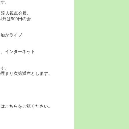
ます。
、達人視点会員、
以外は500円の会
参加かライブ
日、インターネット
ます。
が埋まり次第満席とします。
）
典はこちらをご覧ください。