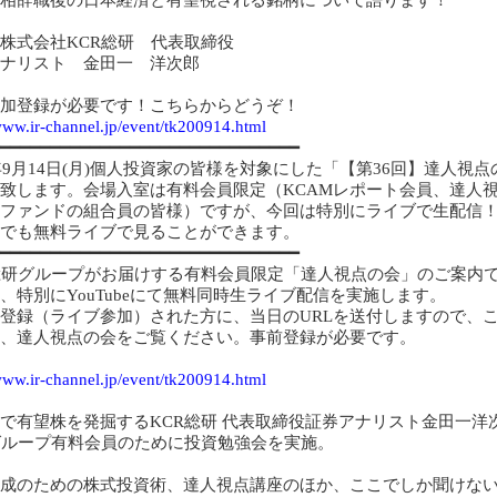
株式会社KCR総研 代表取締役
ナリスト 金田一 洋次郎
加登録が必要です！こちらからどうぞ！
/www.ir-channel.jp/event/tk200914.html
━━━━━━━━━━━━━━━━━━━━━━━━━━━━━━
0年9月14日(月)個人投資家の皆様を対象にした「【第36回】達人視点の
致します。会場入室は有料会員限定（KCAMレポート会員、達人視点
Rファンドの組合員の皆様）ですが、今回は特別にライブで生配信
でも無料ライブで見ることができます。
━━━━━━━━━━━━━━━━━━━━━━━━━━━━━━
総研グループがお届けする有料会員限定「達人視点の会」のご案内
、特別にYouTubeにて無料同時生ライブ配信を実施します。
登録（ライブ参加）された方に、当日のURLを送付しますので、
、達人視点の会をご覧ください。事前登録が必要です。
/www.ir-channel.jp/event/tk200914.html
で有望株を発掘するKCR総研 代表取締役証券アナリスト金田一洋
グループ有料会員のために投資勉強会を実施。
成のための株式投資術、達人視点講座のほか、ここでしか聞けな