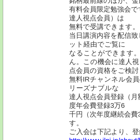
銘柄最前線のほか、金
有料会員限定勉強会で
達人視点会員）は
無料で受講できます。
当日講演内容を配信致
ット経由でご覧に
なることができます。
ん。この機会に達人視
点会員の資格をご検討
無料IRチャンネル会
リーズナブルな
達人視点会員登録（月
度年会費登録3万6
千円（次年度継続会費
す。
ご入会は下記より、登