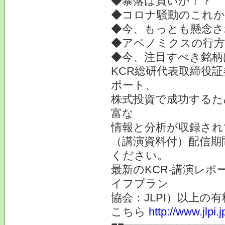
◆暴落は買いか！？
◆コロナ騒動のこれか
◆今、もっとも懸念さ
◆アベノミクスの行方
◆今、注目すべき銘柄
KCR総研代表取締役
ポート、
株式投資で成功するた
富な
情報と分析が収録され
（講演資料付）配信期
ください。
最新のKCR-講演レ
イフプラン
協会：JLPI）以上
こちら
http://www.jlpi.j