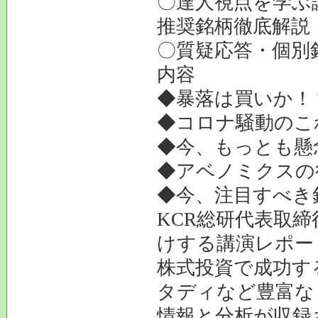
〇達人視点を学ぶ
推奨銘柄徹底解
〇質疑応答・個別
内容
◆暴落は買いか！
◆コロナ騒動のこ
◆今、もっとも懸
◆アベノミクスの
◆今、注目すべき
KCR総研代表取
けする講演レポー
株式投資で成功す
タディなど豊富な
情報と分析が収録