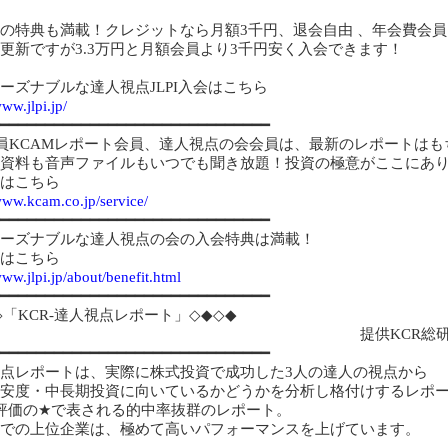
の特典も満載！クレジットなら月額3千円、退会自由 、年会費会員
更新ですが3.3万円と月額会員より3千円安く入会できます！
ーズナブルな達人視点JLPI入会はこちら
www.jlpi.jp/
━━━━━━━━━━━━━━━━━━━━━━━━━━━━━━
会員KCAMレポート会員、達人視点の会会員は、最新のレポートはも
資料も音声ファイルもいつでも聞き放題！投資の極意がここにあ
はこちら
www.kcam.co.jp/service/
━━━━━━━━━━━━━━━━━━━━━━━━━━━━━━
ーズナブルな達人視点の会の入会特典は満載！
はこちら
www.jlpi.jp/about/benefit.html
━━━━━━━━━━━━━━━━━━━━━━━━━━━━━━
◇「KCR-達人視点レポート」
◇◆◇◆
提供KCR総
━━━━━━━━━━━━━━━━━━━━━━━━━━━━━━
点レポートは、実際に株式投資で成功した3人の達人の視点から
安度・中長期投資に向いているかどうかを分析し格付けするレポ
評価の
★
で表される的中率抜群のレポート。
での上位企業は、極めて高いパフォーマンスを上げています。