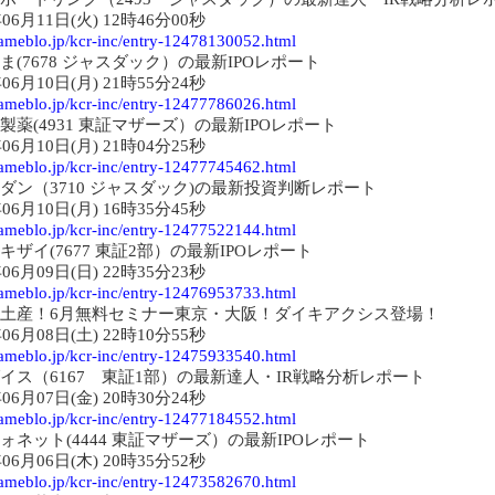
年06月11日(火) 12時46分00秒
//ameblo.jp/kcr-inc/entry-12478130052.html
ま(7678 ジャスダック）の最新IPOレポート
年06月10日(月) 21時55分24秒
//ameblo.jp/kcr-inc/entry-12477786026.html
製薬(4931 東証マザーズ）の最新IPOレポート
年06月10日(月) 21時04分25秒
//ameblo.jp/kcr-inc/entry-12477745462.html
ダン（3710 ジャスダック)の最新投資判断レポート
年06月10日(月) 16時35分45秒
//ameblo.jp/kcr-inc/entry-12477522144.html
キザイ(7677 東証2部）の最新IPOレポート
年06月09日(日) 22時35分23秒
//ameblo.jp/kcr-inc/entry-12476953733.html
土産！6月無料セミナー東京・大阪！ダイキアクシス登場！
年06月08日(土) 22時10分55秒
//ameblo.jp/kcr-inc/entry-12475933540.html
イス（6167 東証1部）の最新達人・IR戦略分析レポート
年06月07日(金) 20時30分24秒
//ameblo.jp/kcr-inc/entry-12477184552.html
ォネット(4444 東証マザーズ）の最新IPOレポート
年06月06日(木) 20時35分52秒
//ameblo.jp/kcr-inc/entry-12473582670.html