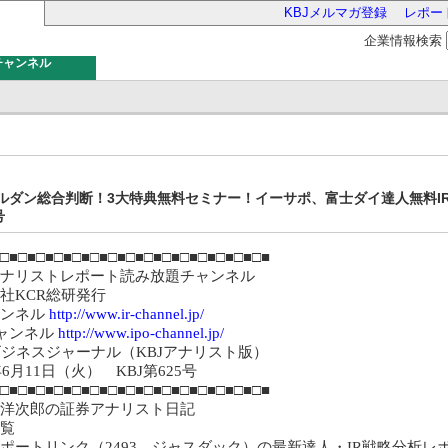
KBJメルマガ登録
レポー
企業情報検索
チャンネル
バー
ルダン総合判断！3大特典無料セミナー！イーサポ、富士ダイ達人無料IR
号
□■□■□■□■□■□■□■□■□■□■□■□■□■□■□■
アナリストレポート読み放題チャンネル
式会社KCR総研発行
ャンネル
http://www.ir-channel.jp/
チャンネル
http://www.ipo-channel.jp/
ビジネスジャーナル（KBJアナリスト版）
9年6月11日（火） KBJ第625号
□■□■□■□■□■□■□■□■□■□■□■□■□■□■□■
洋次郎の証券アナリスト日記
覧
ポートリンク（2493 ジャスダック）の最新達人・IR戦略分析レ