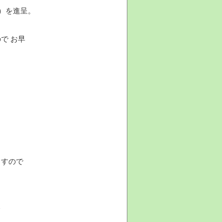
）を進呈。
で お早
ますので
レ