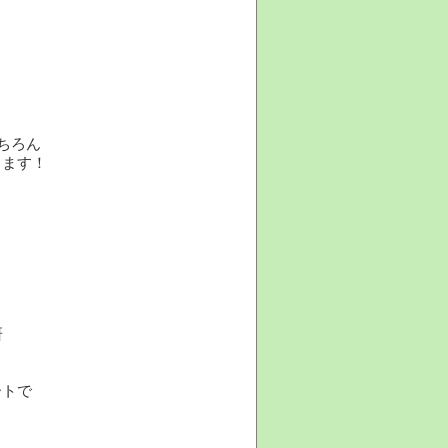
ちろん
ります！
研
ートで