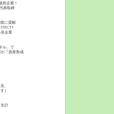
成長企業！
）代表取締
創造に貢献
TECT
×
必見企業
ネル」で
郎が『資産形成
進呈。
ます）
・生計