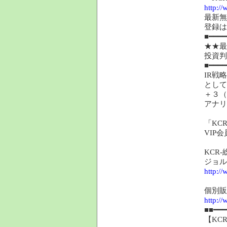
http:/
最新無
登録
■━━━━
★★最
投資判
■━━━━
IR戦
として
＋３（
アナリ
「KC
VIP
KCR
ジョルダ
http:/
個別販
http://
■■━━━
【KC