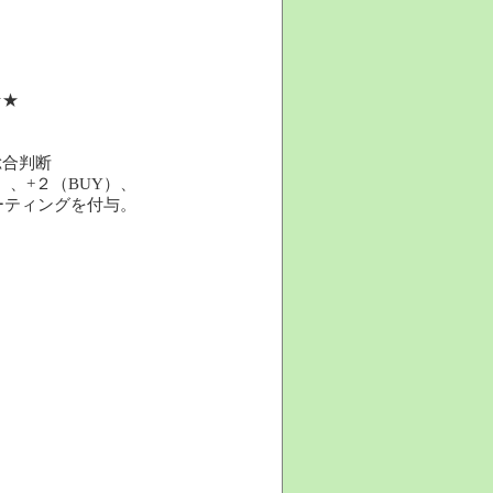
！
★★
総合判断
）、+２（BUY）、
的レーティングを付与。