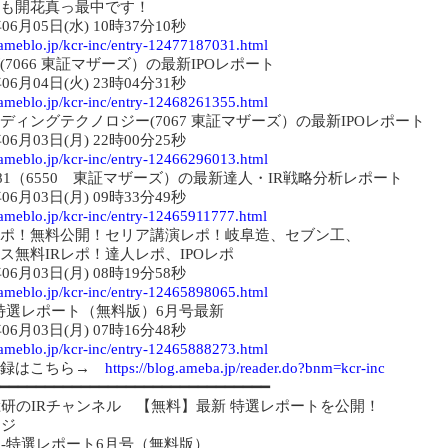
も開花真っ最中です！
年06月05日(水) 10時37分10秒
//ameblo.jp/kcr-inc/entry-12477187031.html
(7066 東証マザーズ）の最新IPOレポート
年06月04日(火) 23時04分31秒
//ameblo.jp/kcr-inc/entry-12468261355.html
ディングテクノロジー(7067 東証マザーズ）の最新IPOレポート
年06月03日(月) 22時00分25秒
//ameblo.jp/kcr-inc/entry-12466296013.html
nge81（6550 東証マザーズ）の最新達人・IR戦略分析レポート
年06月03日(月) 09時33分49秒
//ameblo.jp/kcr-inc/entry-12465911777.html
ポ！無料公開！セリア講演レポ！岐阜造、セブン工、
ス無料IRレポ！達人レポ、IPOレポ
年06月03日(月) 08時19分58秒
//ameblo.jp/kcr-inc/entry-12465898065.html
-特選レポート（無料版）6月号最新
年06月03日(月) 07時16分48秒
//ameblo.jp/kcr-inc/entry-12465888273.html
登録はこちら→
https://blog.ameba.jp/reader.do?bnm=kcr-inc
━━━━━━━━━━━━━━━━━━━━━━━━━━━━━━
総研のIRチャンネル 【無料】最新 特選レポートを公開！
ージ
R-特選レポート6月号（無料版）