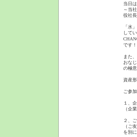
当日は
～当社
役社長
「水」
してい
CHAN
です！
また、
おなじ
の極意
資産形
ご参加
１、企
（企業
２、ご
（ご友
を別に