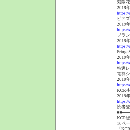
紫陽花
2019
https:
ピアズ
2019
https:
ブラン
2019
https:
Fri
2019
https:
特選レ
電算シ
2019
https:
KCR
2019
https:
読者
■■━━━
KCR
16ペ
「KC