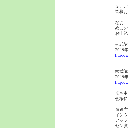
３、ご
皆様お
なお、
めにお
お申込
株式講
201
http:/
株式講
201
http:/
※お申
会場に
※遠方
インタ
アップ
ゼン資