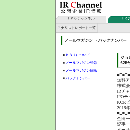
ＩＰＯチャンネル
ＩＲ
アナリストレポート一覧
メールマガジン ・バックナン
■
ＫＢＪについて
ジョ
625
■
メールマガジン登録
■
メールマガジン解除
■□■□■
■
バックナンバー
無料
株
IRチ
IPO
KCR
201
■□■□■
金田一
記事一
イーサ