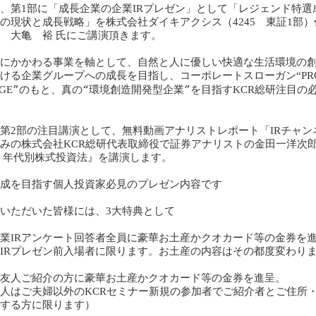
、第1部に「成長企業の企業IRプレゼン」として「レジェンド特選
の現状と成長戦略」を株式会社ダイキアクシス（4245 東証1部
 大亀 裕 氏にご講演頂きます。
にかかわる事業を軸として、自然と人に優しい快適な生活環境の
ける企業グループへの成長を目指し、コーポレートスローガン“PRO
GE
のもと、真の
環境創造開発型企業
を目指すKCR総研注目の
”
“
”
第2部の注目講演として、無料動画アナリストレポート「IRチャン
みの株式会社KCR総研代表取締役で証券アナリストの金田一洋次
 年代別株式投資法』を講演します。
成を目指す個人投資家必見のプレゼン内容です
いただいた皆様には、3大特典として
業IRアンケート回答者全員に豪華お土産かクオカード等の金券を
IRプレゼン前入場者に限ります。お土産の内容はその都度変わり
友人ご紹介の方に豪華お土産かクオカード等の金券を進呈。
人はご夫婦以外のKCRセミナー新規の参加者でご紹介者とご住所
する方に限ります）