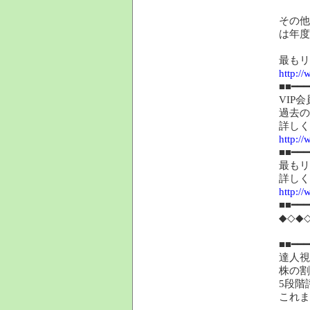
その他
は年度
最もリ
http://
■■━━━
VIP
過去の
詳しく
http://
■■━━━
最もリ
詳しく
http://
■■━━━
◆◇◆
■■━━━
達人視
株の割
5段階
これま