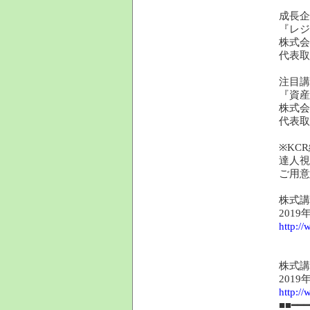
成長企
『レジ
株式会
代表
注目講
『資産
株式会
代表取
※KC
達人視
ご用意
株式講
201
http:/
株式講
201
http:/
■■━━━