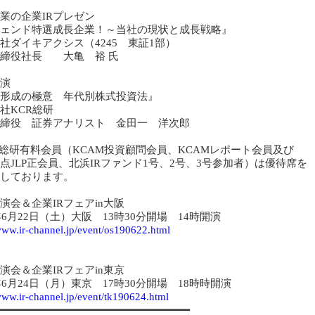
業の企業IRプレゼン
ェンド特選成長企業！～当社の現状と成長戦略』
社ダイキアクシス（4245 東証1部）
取締役社長 大亀 裕 氏
演
形成の極意 年代別株式投資法』
社KCR総研
締役 証券アナリスト 金田一 洋次郎
R総研有料会員（KCAM投資顧問会員、KCAMレポート会員及び
点JLP正会員、北浜IRファンド1号、2号、3号参加者）は優待席を
しております。
演会＆企業IRフェアin大阪
9年6月22日（土）大阪 13時30分開場 14時開演
/www.ir-channel.jp/event/os190622.html
演会＆企業IRフェアin東京
9年6月24日（月）東京 17時30分開場 18時時開演
/www.ir-channel.jp/event/tk190624.html
━━━━━━━━━━━━━━━━━━━━━━━━━━━━━━