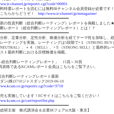
/www.ir-channel.jp/report/c.cgi?code=00001
料特選レポートを読むには無料IRチャンネル会員登録が必要です
はこちらからどうぞ！
http://www.ir-channel.jp/mmagazine/
━━━━━━━━━━━━━━━━━━━━━━━━━━━━━━
新の投資判断（総合判断レーティング）レポートを掲載しました
断レポート（総合判断レーティングレポート）とは！？
━━━━━━━━━━━━━━━━━━━━━━━━━━━━━━
略分析、定量分析、定性分析、株価分析を経てテーマ性を加味し、
レーティングを実施。レーティングは5段階で+１（STRONG BUY
NEUTRAL）、＋４（SELL）、+５（STRONG SELL）と最終
スト最終判断における目標株価を掲載。
R-総合判断レーティングレポート」 15頁～30頁
会員資格であるKCAMレポート会員はこちらをご覧下さい。
-総合判断レーティングレポート最新
ン(株)3710ジャスダック2019-06-10
/www.kcam.co.jp/report/c.cgi?code=3710
売も実施しています！ECサイトはこちらをご覧ください！
www.kcam.co.jp/cart/report/list.php
━━━━━━━━━━━━━━━━━━━━━━━━━━━━━━
R総研主催 株式講演会＆企業IRフェアin大阪・東京】