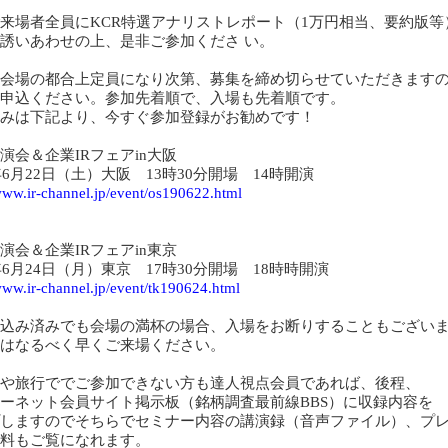
来場者全員にKCR特選アナリストレポート（1万円相当、要約版等
誘いあわせの上、是非ご参加くださ い。
会場の都合上定員になり次第、募集を締め切らせていただきますの
申込ください。参加先着順で、入場も先着順です。
みは下記より、今すぐ参加登録がお勧めです！
演会＆企業IRフェアin大阪
9年6月22日（土）大阪 13時30分開場 14時開演
/www.ir-channel.jp/event/os190622.html
演会＆企業IRフェアin東京
9年6月24日（月）東京 17時30分開場 18時時開演
/www.ir-channel.jp/event/tk190624.html
込み済みでも会場の満杯の場合、入場をお断りすることもござい
はなるべく早くご来場ください。
や旅行ででご参加できない方も達人視点会員であれば、後程、
ーネット会員サイト掲示板（銘柄調査最前線BBS）に収録内容を
しますのでそちらでセミナー内容の講演録（音声ファイル）、プ
料もご覧になれます。