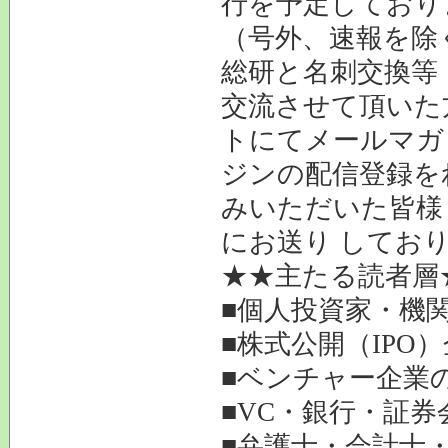
行を予定しており
（号外、速報を除
総研と名刺交換等
交流させて頂いた
トにてメールマガ
ジンの配信登録を
みいただいた皆様
にお送り してお
★★主たる読者層
■個人投資家・機
■株式公開（IPO
■ベンチャー企業
■VC・銀行・証券
■弁護士・会計士