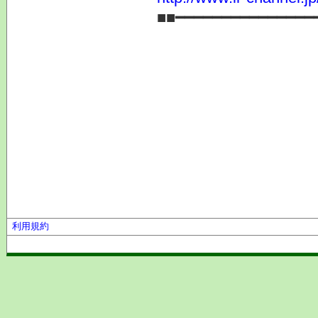
■■━━━━━━━━━━━━━━━
利用規約