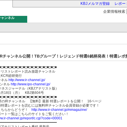
KBJメルマガ登録
レポー
企業情報検索
チャンネル
バー
IRチャンネル公開！TBグループ！レジェンド特選6銘柄発表！特選レポ無
■□■□■□■□■□■□■□■□■□■□■□■□■□■□■
ナリストレポート読み放題チャンネル
会社KCR総研発行
ンネル
http://www.ir-channel.jp/
ャンネル
http://www.ipo-channel.jp/
ジネスジャーナル（KBJアナリスト版）
年6月18日（月） KBJ第604号
■□■□■□■□■□■□■□■□■□■□■□■□■□■□■
研のIRチャンネル 【無料】最新 特選レポートを公開！ 16ページ
料特選レポートを読むには無料IRチャンネル会員登録が必要です！
こちらからどうぞ！
http://www.ir-channel.jp/mmagazine/
ポート一覧はこちらのサイトをご覧ください！
ww.ir-channel.jp/report/c.cgi?code=00001
━━━━━━━━━━━━━━━━━━━━━━━━━━━━━
画アナリストレポート番組 最新号