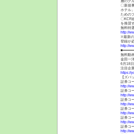
層のグ
〇新規
ホテル
ための
〇KCR
を推奨
無料特
http://w
※最新
登録が
http://w
■━━━━━
無料動
金田一
6月18
注目企
https:/
【ズバ
証券コ
http://w
証券コー
http://w
証券コ
http://w
証券コー
http://w
証券コ
http://w
証券コー
http://w