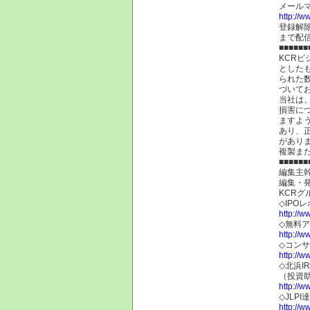
メール
http://w
登録解
まで配
■■■■■■
KCR
とした
られた
づいて
当社は
損害に
ますよ
あり、
があり
複製ま
■■■■■■
編集主幹
編集・
KCRグ
◇IPO
http://w
◇無料
http://w
◇コン
http://w
◇北浜I
（投資
http://w
◇JLP
http://ww