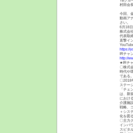
TBグ
村田会
今回、
動画アナ
さい。
6月18
株式会社
代表取締
直撃イ
YouTu
https:/
IRチャ
http://w
★IR
〇株式
時代や
である
〇201
ステー
「チェ
は、新規
におけ
介護施
戦略、
＋シス
化を図
〇主力
インバ
スピタ