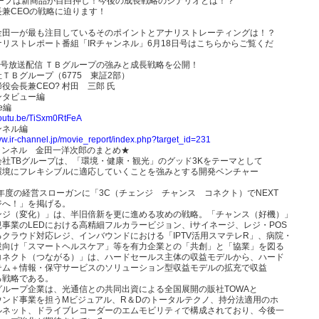
ループは新商品が目白押し！今後の成長戦略のシナリオとは！？
長兼CEOの戦略に迫ります！
金田一が最も注目しているそのポイントとアナリストレーティングは！？
リストレポート番組「IRチャンネル」6月18日号はこちらからご覧くだ
日号放送配信 ＴＢグループの強みと成長戦略を公開！
ＴＢグループ（6775 東証2部）
役会長兼CEO? 村田 三郎 氏
ンタビュー編
be編
/youtu.be/TiSxm0RtFeA
ンネル編
ww.ir-channel.jp/movie_report/index.php?target_id=231
チャンネル 金田一洋次郎のまとめ★
会社TBグループは、「環境・健康・観光」のグッド3Kをテーマとして
環境にフレキシブルに適応していくことを強みとする開発ベンチャー
。
8年度の経営スローガンに「3C（チェンジ チャンス コネクト）でNEXT
ジへ！」を掲げる。
ンジ（変化）」は、半旧倍新を更に進める攻めの戦略。「チャンス（好機）」
事業のLEDにおける高精細フルカラービジョン、iサイネージ、レジ・POS
るクラウド対応レジ、インバウンドにおける「IPTV活用スマテレR」、病院・
設向け「スマートヘルスケア」等を有力企業との「共創」と「協業」を図る
コネクト（つながる）」は、ハードセールス主体の収益モデルから、ハード
テム＋情報・保守サービスのソリューション型収益モデルの拡充で収益
る戦略である。
グループ企業は、光通信との共同出資による全国展開の販社TOWAと
ウンド事業を担うMビジュアル、R＆Dのトータルテクノ、持分法適用のホ
ルネット、ドライブレコーダーのエムモビリティで構成されており、今後一