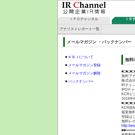
ＩＰＯチャンネル
ＩＲ
アナリストレポート一覧
メールマガジン ・バックナン
■
ＫＢＪについて
無料
■
メールマガジン登録
■□■□■□
■
メールマガジン解除
無料ア
株式
■
バックナンバー
IRチャ
IPOチ
KCRビ
2018
■□■□■□
KCR総
最新無
登録は
無料レ
http://w
■■━━━━
無料動