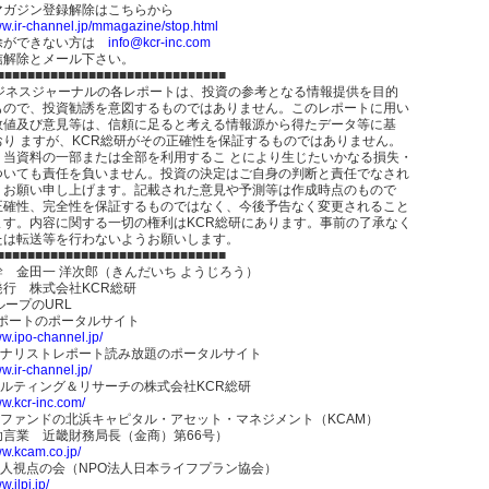
マガジン登録解除はこちらから
ww.ir-channel.jp/mmagazine/stop.html
除ができない方は
info@kcr-inc.com
信解除とメール下さい。
■■■■■■■■■■■■■■■■■■■■■■■■■■■■■■
ビジネスジャーナルの各レポートは、投資の参考となる情報提供を目的
もので、投資勧誘を意図するものではありません。このレポートに用い
数値及び意見等は、信頼に足ると考える情報源から得たデータ等に基
おり ますが、KCR総研がその正確性を保証するものではありません。
、当資料の一部または全部を利用するこ とにより生じたいかなる損失・
ついても責任を負いません。投資の決定はご自身の判断と責任でなされ
うお願い申し上げます。記載された意見や予測等は作成時点のもので
正確性、完全性を保証するものではなく、今後予告なく変更されること
ます。内容に関する一切の権利はKCR総研にあります。事前の了承なく
たは転送等を行わないようお願いします。
■■■■■■■■■■■■■■■■■■■■■■■■■■■■■■
 金田一 洋次郎（きんだいち ようじろう）
発行 株式会社KCR総研
ループのURL
レポートのポータルサイト
ww.ipo-channel.jp/
アナリストレポート読み放題のポータルサイト
ww.ir-channel.jp/
サルティング＆リサーチの株式会社KCR総研
ww.kcr-inc.com/
Rファンドの北浜キャピタル・アセット・マネジメント（KCAM）
助言業 近畿財務局長（金商）第66号）
ww.kcam.co.jp/
I達人視点の会（NPO法人日本ライフプラン協会）
w.jlpi.jp/