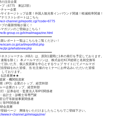
研の注目企業
ープ（6775 東証2部）
ンチャー企業
ルサイネージトップ企業！外国人観光客インバウンド関連！軽減税率関連！
のアナリストレポートはこちら
ww.ir-channel.jp/report/c.cgi?code=6775
ループの最新情報が届く！
ールマガジンのご登録はこちら！
ww.tb-group.co.jp/ir/mailmagazine.html
━━━━━━━━━━━━━━━━━━━━━━━━━━━━━
最新レポート一覧はこちらをご覧ください！
ww.kcam.co.jp/cart/report/list.php
ww.jlpi.jp/whatsnew.php
━━━━━━━━━━━━━━━━━━━━━━━━━━━━━
ジネスジャーナル（KBJ）は、原則1週間に1本の発行を予定しております。
、速報を除く） 本メールマガジンは、株式会社KCR総研と名刺交換等
せて頂いた方、個人投資家を中心とするウェブ サイトにてメールマガ
配信登録をれた皆様、当 社主催のセミナーにお申込みいただいた皆様
 しております。
たる読者層★★
投資家・機関投資家
開（IPO）企業のトップ、経営幹部
チャー企業のトップ、経営幹部
銀行・証券会社・監査法人等IPO関係者
士・会計士・診断士等専門家
・官公庁等新規事業関係者
ミ等PR関係者
総研会員層
ガ登録ページ 興味をいただけましたらこちらでご登録下さい。
p://www.ir-channel.jp/mmagazine/