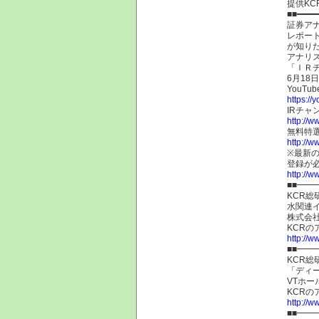
提供KC
■■━━━━
証券ア
レポー
が知り
アナリ
「ＩＲ
6月18
YouTu
https:/
IRチャ
http://w
無料特
http://w
※最新
登録が
http://w
■■━
KCR総
水関連
株式会社
KCR
http://w
■■━
KCR総
「ディ
VTホー
KCR
http://w
■■━