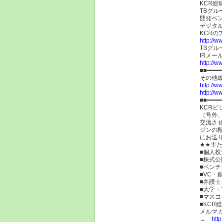
KCR総
TBグル
開発ベ
デジタ
KCR
http://w
TBグ
IRメ
http://w
■■━━━━
その他
http://w
http://w
■■━━━━
KCRビ
（号外
交流さ
ジンの
にお送り
★★主
■個人
■株式公
■ベン
■VC・
■弁護
■大学
■マスコ
■KCR
メルマ
→
htt