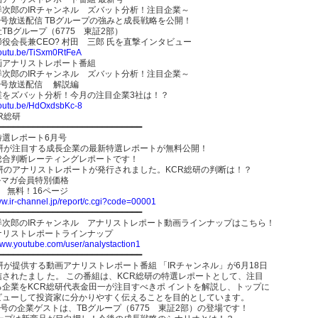
洋次郎のIRチャンネル ズバット分析！注目企業～
日号放送配信 TBグループの強みと成長戦略を公開！
TBグループ（6775 東証2部）
役会長兼CEO? 村田 三郎 氏を直撃インタビュー
/youtu.be/TiSxm0RtFeA
画アナリストレポート番組
洋次郎のIRチャンネル ズバット分析！注目企業～
日号放送配信 解説編
業をズバット分析！今月の注目企業3社は！？
/youtu.be/HdOxdsbKc-8
R総研
━━━━━━━━━━━━━━━━━━━━━━━━━━━━━
特選レポート6月号
総研が注目する成長企業の最新特選レポートが無料公開！
総合判断レーティングレポートです！
総研のアナリストレポートが発行されました。KCR総研の判断は！？
ルマガ会員特別価格
 無料！16ページ
ww.ir-channel.jp/report/c.cgi?code=00001
━━━━━━━━━━━━━━━━━━━━━━━━━━━━━
洋次郎のIRチャンネル アナリストレポート動画ラインナップはこちら！
ナリストレポートラインナップ
/www.youtube.com/user/analystaction1
━━━━━━━━━━━━━━━━━━━━━━━━━━━━━
研が提供する動画アナリストレポート番組 「IRチャンネル」が6月18日
されたまし た。 この番組は、KCR総研の特選レポートとして、注目
る企業をKCR総研代表金田一が注目すべきポ イントを解説し、トップに
ビューして投資家に分かりやすく伝えることを目的としています。
日号の企業ゲストは、TBグループ（6775 東証2部）の登場です！