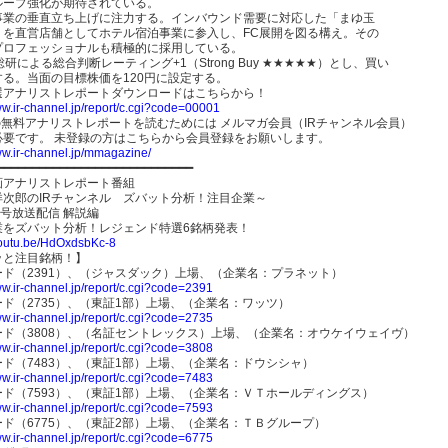
ループ強化が期待されている。
事業の垂直立ち上げに注力する。インバウンド需要に対応した「まゆ玉
」を直営店舗としてホテル宿泊事業に参入し、FC展開を図る構え。その
プロフェッショナルも積極的に採用している。
総研による総合判断レーティング+1（Strong Buy ★★★★★）とし、買い
する。当面の目標株価を120円に設定する。
選アナリストレポートダウンロードはこちらから！
ww.ir-channel.jp/report/c.cgi?code=00001
の無料アナリストレポートを読むためには メルマガ会員（IRチャンネル会員）
必要です。 未登録の方はこちらから会員登録をお願いします。
ww.ir-channel.jp/mmagazine/
━━━━━━━━━━━━━━━━━━━━━━━━━━━━
画アナリストレポート番組
洋次郎のIRチャンネル ズバット分析！注目企業～
日号放送配信 解説編
業をズバット分析！レジェンド特選6銘柄発表！
/youtu.be/HdOxdsbKc-8
ッと注目銘柄！】
ード（2391）、（ジャスダック）上場、（企業名：プラネット）
ww.ir-channel.jp/report/c.cgi?code=2391
ド（2735）、（東証1部）上場、（企業名：ワッツ）
ww.ir-channel.jp/report/c.cgi?code=2735
ード（3808）、（名証セントレックス）上場、（企業名：オウケイウェイヴ）
ww.ir-channel.jp/report/c.cgi?code=3808
ド（7483）、（東証1部）上場、（企業名：ドウシシャ）
ww.ir-channel.jp/report/c.cgi?code=7483
ード（7593）、（東証1部）上場、（企業名：ＶＴホールディングス）
ww.ir-channel.jp/report/c.cgi?code=7593
ド（6775）、（東証2部）上場、（企業名：ＴＢグループ）
ww.ir-channel.jp/report/c.cgi?code=6775