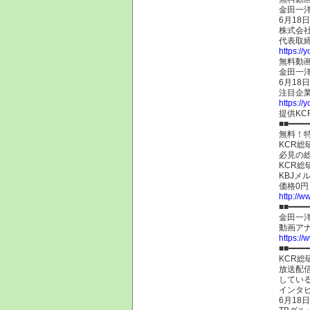
金田一
6月18
株式会社
代表取締
https:/
無料動
金田一
6月18
注目企
https:/
提供KC
■■━━━━
無料！
KCR
必見の
KCR
KBJメ
価格0円
http://w
■■━━━━
金田一
動画ア
https:/
■■━━━━
KCR総
放送配信
してい
インタ
6月18