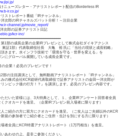
w.jlpi.jp/
けニューズレター・アナリストレポート配信のBorderless IR
w.b-ir.co.jp/
ナリストレポート番組「IRチャンネル」
一洋次郎のIRチャネルズバット分析！～注目企業
ww.ir-channel.jp/movie_report/
一洋次郎の証券アナリスト日記
eblo.jp/kcr-inc/
━━━━━━━━━━━━━━━━━━━━━━━━━━━━━
、第1部の成長企業の企業IRプレゼンとして株式会社ダイキアクシス
5 東証1部）代表取締役社長 大亀 裕 氏に「当社の現状と成長戦略」
演頂きます。水インフラ技術で「環境を守る・世界を変える」を
ガンにグローバル展開している成長企業です。
注目の企業！必見のプレゼンです！
第2部の注目講演として、無料動画アナリストレポート「IRチャンネル」
じみの株式会社KCR総研代表取締役で証券アナリストの金田一洋次郎が
オリンピック後の行方！？』を講演します。必見のプレゼン内容です。
いただいた皆様には、3大特典として、１、企業IRアンケート回答者全員
なくクオカードを進呈。（企業IRプレゼン前入場者に限ります）
友人ご紹介の方に双方にクオカードを進呈。（ご友人はご夫婦以外のKCR
ー新規の参加者でご紹介者とご住所・生計を別にする方に限ります）
来場者全員にKCR特選アナリストレポート（1万円相当）を進呈。
誘いあわせの上、是非ご参加くださ い。