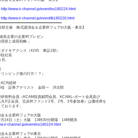
】
http://www.ir-channel.jp/event/os180224.html
】
http://www.ir-channel.jp/event/tk180226.html
━━━━━━━━━━━━━━━━━━━━━━━━━━━━━
総研主催 株式講演会＆企業IRフェアin大阪・東京】
成長企業の企業IRプレゼン
の現状と成長戦略 』
ダイキアクシス（4245 東証1部）
締役社長
 氏
演
オリンピック後の行方！？』
KCR総研
締役 証券アナリスト 金田一 洋次郎
総研有料会員（KCAM投資顧問会員、KCAMレポート会員及び
JLP正会員、北浜IRファンド1号、2号、3号参加者）は優待席を
しております。
会＆企業IRフェアin大阪
年2月24日（土）大阪 13時30分開場 14時開演
ww.ir-channel.jp/event/os180224.html
会＆企業IRフェアin東京