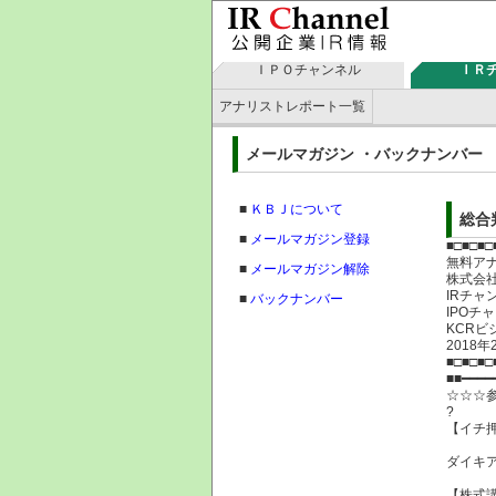
ＩＰＯチャンネル
ＩＲ
アナリストレポート一覧
メールマガジン ・バックナン
■
ＫＢＪについて
総合
■
メールマガジン登録
■□■□■□
無料ア
■
メールマガジン解除
株式
IRチャ
■
バックナンバー
IPOチ
KCRビ
2018
■□■□■□
■■━━━━
☆☆☆
?
【イチ
ダイキ
【株式講