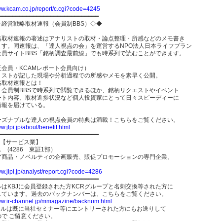
ww.kcam.co.jp/report/c.cgi?code=4245
━━━━━━━━━━━━━━━━━━━━━━━━━━━━━
R-経営戦略取材速報（会員制BBS）◇◆
略取材速報の著述はアナリストの取材・論点整理・所感などのメモ書き
ます。同速報は、「達人視点の会」を運営するNPO法人日本ライフプラン
会員サイトBBS「銘柄調査最前線」でも時系列で読むことができます。
I正会員・KCAMレポート会員向け）
リストが記した現場や分析過程での所感やメモを素早く公開。
略取材速報とは！
、会員制BBSで時系列で閲覧できるほか、銘柄リクエストやイベント
ート内容、取材進捗状況など個人投資家にとって日々スピーディーに
情報を届けている。
ーズナブルな達人の視点会員の特典は満載！こちらをご覧ください。
ww.jlpi.jp/about/benefit.html
━━━━━━━━━━━━━━━━━━━━━━━━━━━━━
日【サービス業】
 (4286 東証1部）
ア商品・ノベルティの企画販売、販促プロモーションの専門企業。
ww.jlpi.jp/analyst/report.cgi?code=4286
━━━━━━━━━━━━━━━━━━━━━━━━━━━━━
ルはKBJに会員登録された方KCRグループと名刺交換等された方に
しています。過去のバックナンバーは、こちらをご覧ください。
www.ir-channel.jp/mmagazine/backnum.html
ールは既に当社セミナー等にエントリーされた方にもお送りして
ので ご留意ください。