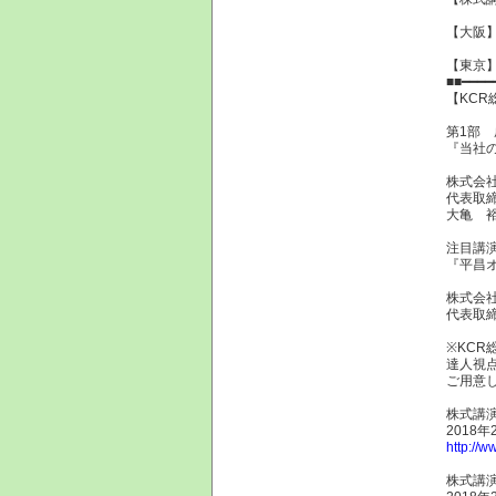
【大阪
【東京
■■━━━━
【KCR
第1部 
『当社
株式会社
代表取
大亀 裕
注目講
『平昌
株式会社
代表取
※KCR
達人視点
ご用意
株式講演
2018
http://w
株式講演