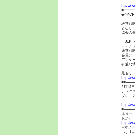
http://w
■━━━━━
◆◇KC
経営戦
となり
協会の
（JLP
⇒アナ
経営戦
会員は
アンケ
有益な
最もリ
http://w
■■━━━━
2月15
レッグス
プレミ
http://w
■━━━━━
本メー
お送り
http://
※本メ
います