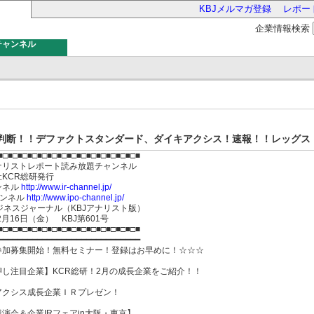
KBJメルマガ登録
レポー
企業情報検索
チャンネル
バー
判断！！デファクトスタンダード、ダイキアクシス！速報！！レッグス！K
■□■□■□■□■□■□■□■□■□■□■□■□■□■□■
ナリストレポート読み放題チャンネル
会社KCR総研発行
ンネル
http://www.ir-channel.jp/
ャンネル
http://www.ipo-channel.jp/
ジネスジャーナル（KBJアナリスト版）
年2月16日（金） KBJ第601号
■□■□■□■□■□■□■□■□■□■□■□■□■□■□■
━━━━━━━━━━━━━━━━━━━━━━━━━━━━━
参加募集開始！無料セミナー！登録はお早めに！☆☆☆
押し注目企業】KCR総研！2月の成長企業をご紹介！！
アクシス成長企業ＩＲプレゼン！
演会＆企業IRフェアin大阪・東京】