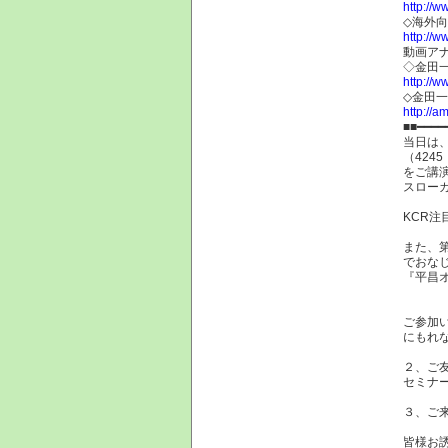
http://ww
◇海外向
http://ww
動画ア
◇金田
http://w
◇金田
http://am
■■━━━━
当日は
（424
をご講
スロー
KCR
また、
でおな
『平昌
ご参加
にもれ
２、ご
セミナ
３、ご
皆様お