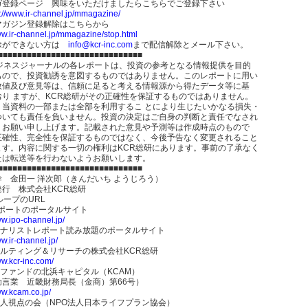
ガ登録ページ 興味をいただけましたらこちらでご登録下さい
p://www.ir-channel.jp/mmagazine/
マガジン登録解除はこちらから
ww.ir-channel.jp/mmagazine/stop.html
除ができない方は
info@kcr-inc.com
まで配信解除とメール下さい。
■■■■■■■■■■■■■■■■■■■■■■■■■■■■■■
ビジネスジャーナルの各レポートは、投資の参考となる情報提供を目的
もので、投資勧誘を意図するものではありません。このレポートに用い
数値及び意見等は、信頼に足ると考える情報源から得たデータ等に基
おり ますが、KCR総研がその正確性を保証するものではありません。
、当資料の一部または全部を利用するこ とにより生じたいかなる損失・
ついても責任を負いません。投資の決定はご自身の判断と責任でなされ
うお願い申し上げます。記載された意見や予測等は作成時点のもので
正確性、完全性を保証するものではなく、今後予告なく変更されること
ます。内容に関する一切の権利はKCR総研にあります。事前の了承なく
たは転送等を行わないようお願いします。
■■■■■■■■■■■■■■■■■■■■■■■■■■■■■■
 金田一 洋次郎（きんだいち ようじろう）
発行 株式会社KCR総研
ループのURL
レポートのポータルサイト
ww.ipo-channel.jp/
アナリストレポート読み放題のポータルサイト
ww.ir-channel.jp/
サルティング＆リサーチの株式会社KCR総研
ww.kcr-inc.com/
Rファンドの北浜キャピタル（KCAM）
助言業 近畿財務局長（金商）第66号）
ww.kcam.co.jp/
I達人視点の会（NPO法人日本ライフプラン協会）