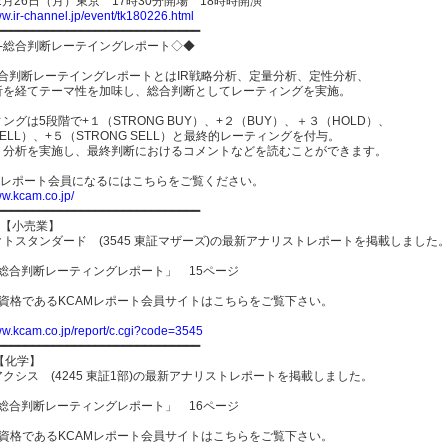
年2月26日（月）東京 17時30分開場 18時時開演
ww.ir-channel.jp/event/tk180226.html
━━━━━━━━━━━━━━━━━━━━━━━━━━━━━
R-総合判断レーテイングレポート◇◆
総合判断レーテイングレポートとはIR戦略分析、定量分析、定性分析、
析を経てテーマ性を加味し、総合判断としてレーティングを実施。
ングは5段階で+１（STRONG BUY）、+２（BUY）、＋３（HOLD）、
ELL）、+５（STRONG SELL）と最終的レーティングを付与。
ト分析を実施し、最終判断におけるコメントなどを読むことができます。
AMレポート会員になるにはこちらをご覧ください。
ww.kcam.co.jp/
━━━━━━━━━━━━━━━━━━━━━━━━━━━━━
日【小売業】
トスタンダード (3545 東証マザーズ)の最新アナリストレポートを掲載しました
-総合判断レーティングレポート」 15ページ
員資格であるKCAMレポート会員サイトはこちらをご覧下さい。
ww.kcam.co.jp/report/c.cgi?code=3545
━━━━━━━━━━━━━━━━━━━━━━━━━━━━━
【化学】
クシス (4245 東証1部)の最新アナリストレポートを掲載しました。
-総合判断レーティングレポート」 16ページ
員資格であるKCAMレポート会員サイトはこちらをご覧下さい。