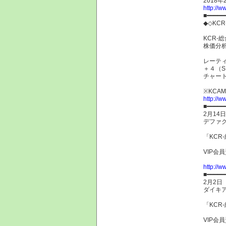
2018
http://w
■━━━━━
◆◇KC
KCR-
株価分
レーティ
＋４（S
チャー
※KC
http://w
■━━━━━
2月14
デファク
「KCR
VIP会
http://w
■━━━━━
2月2日
ダイキア
「KCR
VIP会