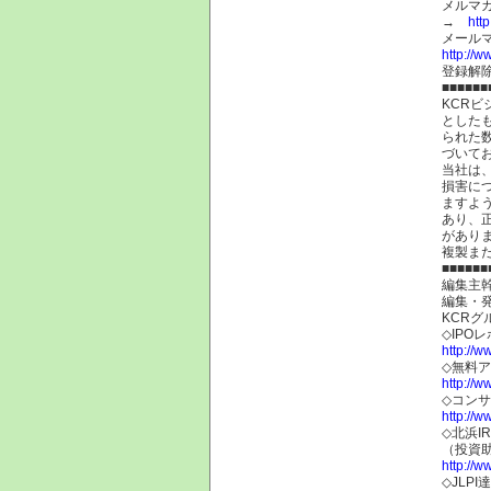
メルマ
→
htt
メール
http://w
登録解
■■■■■■
KCR
とした
られた
づいて
当社は
損害に
ますよ
あり、
があり
複製ま
■■■■■■
編集主幹
編集・
KCRグ
◇IPO
http://w
◇無料
http://w
◇コン
http://w
◇北浜I
（投資
http://w
◇JLP