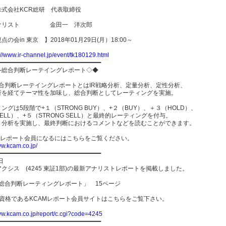
株式会社KCR総研 代表取締役
アナリスト 金田一 洋次郎
点の会in 東京 】2018年01月29日(月）18:00～
://www.ir-channel.jp/event/tk180129.html
━━━━━━━━━━━━━━━━━━━━━━━━━━━━━
R-総合判断レーテイングレポート◇◆
総合判断レーテイングレポートとはIR戦略分析、定量分析、定性分析、
析を経てテーマ性を加味し、総合判断としてレーティングを実施。
ングは5段階で+１（STRONG BUY）、+２（BUY）、＋３（HOLD）、
ELL）、+５（STRONG SELL）と最終的レーティングを付与。
ト分析を実施し、最終判断におけるコメントなどを読むことができます。
AMレポート会員になるにはこちらをご覧ください。
ww.kcam.co.jp/
━━━━━━━━━━━━━━━━━━━━━━━━━━━━━
日
クシス (4245 東証1部)の最新アナリストレポートを掲載しました。
-総合判断レーティングレポート」 15ページ
員資格であるKCAMレポート会員サイトはこちらをご覧下さい。
ww.kcam.co.jp/report/c.cgi?code=4245
━━━━━━━━━━━━━━━━━━━━━━━━━━━━━