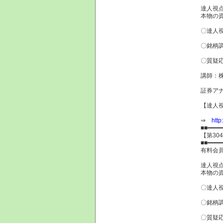
達人視
本物の
〇達人
〇銘柄
〇質疑
講師：
証券
【達人視
⇒
http
■■━━━━
【第30
■■━━━━
有料会
達人視
本物の
〇達人
〇銘柄
〇質疑