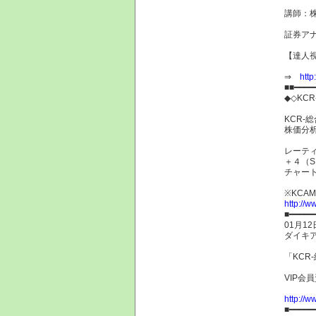
講師：
証券
【達人視
⇒
http
■■━━━━
◆◇KC
KCR-
株価分
レーティ
＋４（S
チャー
※KC
http://w
■━━━━━
01月12
ダイキア
「KCR
VIP会
http://w
■━━━━━