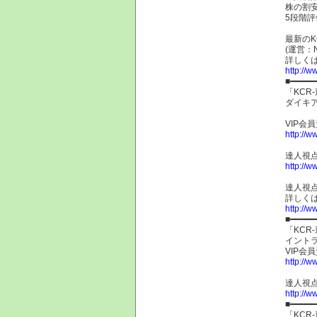
株の割
5段階
最新のK
(運営：
詳しく
http://ww
■━━━━━
「KC
ダイキア
VIP会
http://w
達人視点
http://w
達人視
詳しく
http://w
■━━━━━
「KC
イントラ
VIP会
http://w
達人視点
http://w
■━━━━━
「KC