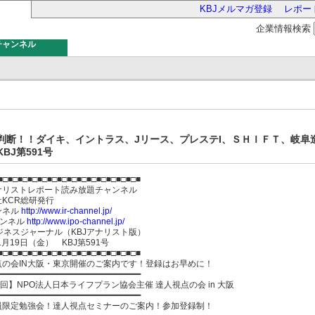
KBJメルマガ登録
レポー
企業情報検索
チャンネル
バー
判断！！ダイキ、イントラス、Jリース、プレステI、ＳＨＩＦＴ、岐阜
BJ第591号
■□■□■□■□■□■□■□■□■□■□■□■□■□■□■
ナリストレポート読み放題チャンネル
会社KCR総研発行
ンネル
http://www.ir-channel.jp/
ャンネル
http://www.ipo-channel.jp/
ジネスジャーナル（KBJアナリスト版）
年1月19日（金） KBJ第591号
■□■□■□■□■□■□■□■□■□■□■□■□■□■□■
点の会IN大阪・東京開催のご案内です！登録はお早めに！
━━━━━━━━━━━━━━━━━━━━━━━━━━━━━
3回】NPO法人日本ライフプラン協会主催 達人視点の会 in 大阪
━━━━━━━━━━━━━━━━━━━━━━━━━━━━━
員限定勉強会！達人視点セミナーのご案内！参加登録制！