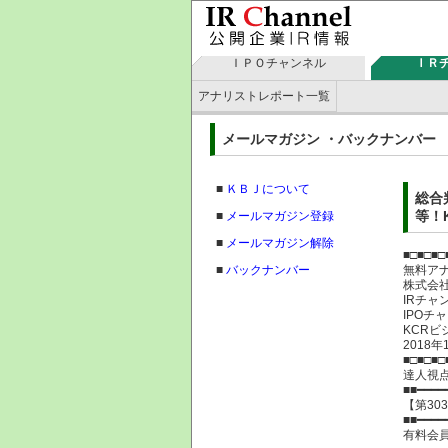
ＩＰＯチャンネル
ＩＲ
アナリストレポート一覧
メールマガジン ・バックナン
■
ＫＢＪについて
総合
等！K
■
メールマガジン登録
■
メールマガジン解除
■□■□■□
■
バックナンバー
無料ア
株式
IRチャ
IPOチ
KCRビ
2018
■□■□■□
達人視
■■━━━━
【第30
■■━━━━
有料会