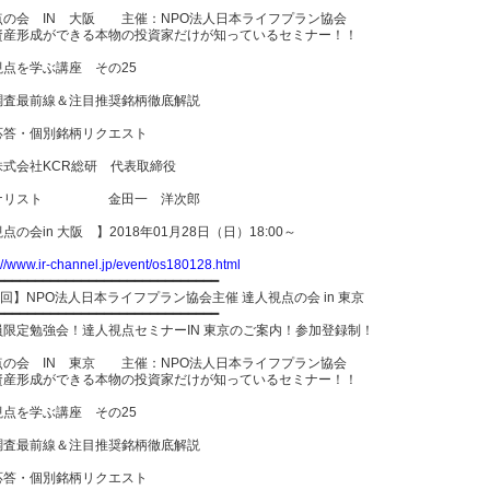
点の会 IN 大阪 主催：NPO法人日本ライフプラン協会
資産形成ができる本物の投資家だけが知っているセミナー！！
視点を学ぶ講座 その25
調査最前線＆注目推奨銘柄徹底解説
応答・個別銘柄リクエスト
株式会社KCR総研 代表取締役
アナリスト 金田一 洋次郎
点の会in 大阪 】2018年01月28日（日）18:00～
://www.ir-channel.jp/event/os180128.html
━━━━━━━━━━━━━━━━━━━━━━━━━━━━━
4回】NPO法人日本ライフプラン協会主催 達人視点の会 in 東京
━━━━━━━━━━━━━━━━━━━━━━━━━━━━━
員限定勉強会！達人視点セミナーIN 東京のご案内！参加登録制！
点の会 IN 東京 主催：NPO法人日本ライフプラン協会
資産形成ができる本物の投資家だけが知っているセミナー！！
視点を学ぶ講座 その25
調査最前線＆注目推奨銘柄徹底解説
応答・個別銘柄リクエスト