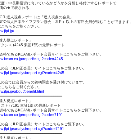
安度・中長期投資に向いているかどうかを分析し格付けするレポートで
評価の★で表される。
CR-達人視点レポートは「達人視点の会員」
NPO法人日本ライフプラン協会：JLPI）以上の有料会員が読むことができます。
はこちらをご覧ください。
w.jlpi.jp/
━━━━━━━━━━━━━━━━━━━━━━━━━━━━━
R-達人視点レポート」
クシス (4245 東証1部)の最新レポート
員資格であるKCAMレポート会員サイトはこちらをご覧下さい。
ww.kcam.co.jp/report/c.cgi?code=4245
の会（JLPI正会員）サイトはこちらをご覧下さい。
ww.jlpi.jp/analyst/report.cgi?code=4245
点の会では会員からの銘柄調査を受け付けています。
はこちらをご覧ください。
ww.jlpi.jp/about/benefit.html
━━━━━━━━━━━━━━━━━━━━━━━━━━━━━
R-達人視点レポート」
スト (7191 東証1部)の最新レポート
員資格であるKCAMレポート会員サイトはこちらをご覧下さい。
ww.kcam.co.jp/report/c.cgi?code=7191
の会（JLPI正会員）サイトはこちらをご覧下さい。
ww.jlpi.jp/analyst/report.cgi?code=7191
━━━━━━━━━━━━━━━━━━━━━━━━━━━━━
R-達人視点レポート」