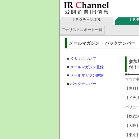
ＩＰＯチャンネル
ＩＲ
アナリストレポート一覧
メールマガジン ・バックナン
■
ＫＢＪについて
参加
付！
■
メールマガジン登録
■■━━━━
■
メールマガジン解除
☆☆☆
■
バックナンバー
【無料
【イチ押
バリュ
【株式講
【大阪
【東京