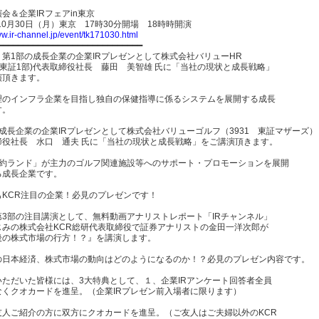
会＆企業IRフェアin東京
年10月30日（月）東京 17時30分開場 18時時開演
ww.ir-channel.jp/event/tk171030.html
━━━━━━━━━━━━━━━━━━━━━━━━━━━━━
、第1部の成長企業の企業IRプレゼンとして株式会社バリューHR
8 東証1部)代表取締役社長 藤田 美智雄 氏に「当社の現状と成長戦略」
演頂きます。
理のインフラ企業を目指し独自の保健指導に係るシステムを展開する成長
す。
成長企業の企業IRプレゼンとして株式会社バリューゴルフ（3931 東証マザーズ）
締役社長 水口 通夫 氏に「当社の現状と成長戦略」をご講演頂きます。
予約ランド」が主力のゴルフ関連施設等へのサポート・プロモーションを展開
る成長企業です。
もKCR注目の企業！必見のプレゼンです！
第3部の注目講演として、無料動画アナリストレポート「IRチャンネル」
じみの株式会社KCR総研代表取締役で証券アナリストの金田一洋次郎が
後の株式市場の行方！？』を講演します。
の日本経済、株式市場の動向はどのようになるのか！？必見のプレゼン内容です。
いただいた皆様には、3大特典として、１、企業IRアンケート回答者全員
なくクオカードを進呈。（企業IRプレゼン前入場者に限ります）
友人ご紹介の方に双方にクオカードを進呈。（ご友人はご夫婦以外のKCR