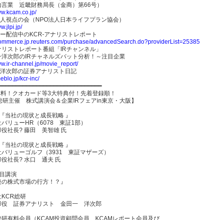
助言業 近畿財務局長（金商）第66号）
ww.kcam.co.jp/
I達人視点の会（NPO法人日本ライフプラン協会）
w.jlpi.jp/
ー配信中のKCR-アナリストレポート
/commerce.jp.reuters.com/purchase/advancedSearch.do?providerList=25385
ナリストレポート番組「IRチャンネル」
一洋次郎のIRチャネルズバット分析！～注目企業
ww.ir-channel.jp/movie_report/
一洋次郎の証券アナリスト日記
eblo.jp/kcr-inc/
━━━━━━━━━━━━━━━━━━━━━━━━━━━━━━
無料！クオカード等3大特典付！先着登録順！
総研主催 株式講演会＆企業IRフェアin東京・大阪】
『当社の現状と成長戦略 』
バリューHR（6078 東証1部）
役社長? 藤田 美智雄 氏
『当社の現状と成長戦略 』
バリューゴルフ（3931 東証マザーズ）
役社長? 水口 通夫 氏
目講演
後の株式市場の行方！？』
KCR総研
締役 証券アナリスト 金田一 洋次郎
総研有料会員（KCAM投資顧問会員、KCAMレポート会員及び