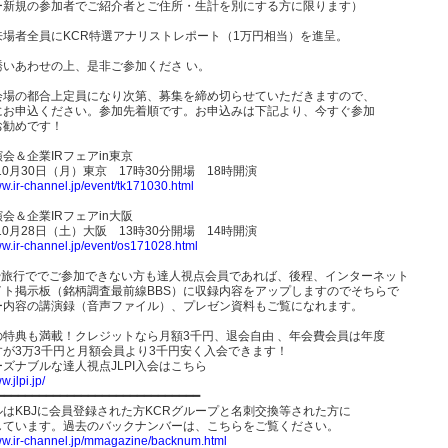
ー新規の参加者でご紹介者とご住所・生計を別にする方に限ります）
来場者全員にKCR特選アナリストレポート（1万円相当）を進呈。
誘いあわせの上、是非ご参加くださ い。
会場の都合上定員になり次第、募集を締め切らせていただきますので、
にお申込ください。参加先着順です。お申込みは下記より、今すぐ参加
お勧めです！
会＆企業IRフェアin東京
年10月30日（月）東京 17時30分開場 18時開演
ww.ir-channel.jp/event/tk171030.html
会＆企業IRフェアin大阪
年10月28日（土）大阪 13時30分開場 14時開演
ww.ir-channel.jp/event/os171028.html
や旅行ででご参加できない方も達人視点会員であれば、後程、インターネット
イト掲示板（銘柄調査最前線BBS）に収録内容をアップしますのでそちらで
ー内容の講演録（音声ファイル）、プレゼン資料もご覧になれます。
の特典も満載！クレジットなら月額3千円、退会自由 、年会費会員は年度
すが3万3千円と月額会員より3千円安く入会できます！
ーズナブルな達人視点JLPI入会はこちら
w.jlpi.jp/
━━━━━━━━━━━━━━━━━━━━━━━━━━━━━
ルはKBJに会員登録された方KCRグループと名刺交換等された方に
しています。過去のバックナンバーは、こちらをご覧ください。
www.ir-channel.jp/mmagazine/backnum.html