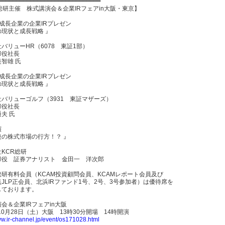
━━━━━━━━━━━━━━━━━━━━━━━━━━━━━
総研主催 株式講演会＆企業IRフェアin大阪・東京】
成長企業の企業IRプレゼン
の現状と成長戦略 』
バリューHR（6078 東証1部）
締役社長
智雄 氏
成長企業の企業IRプレゼン
の現状と成長戦略 』
バリューゴルフ（3931 東証マザーズ）
締役社長
夫 氏
演
後の株式市場の行方！？ 』
KCR総研
締役 証券アナリスト 金田一 洋次郎
総研有料会員（KCAM投資顧問会員、KCAMレポート会員及び
JLP正会員、北浜IRファンド1号、2号、3号参加者）は優待席を
しております。
会＆企業IRフェアin大阪
年10月28日（土）大阪 13時30分開場 14時開演
ww.ir-channel.jp/event/os171028.html