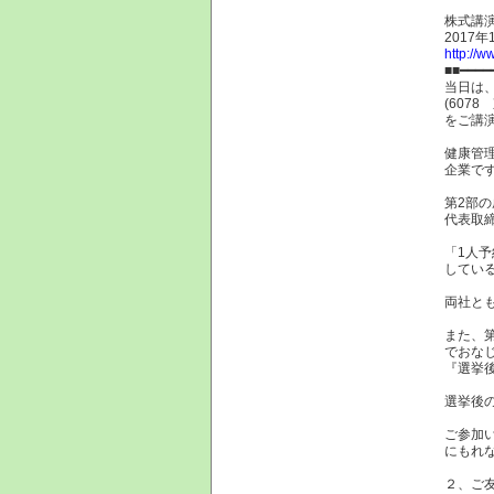
株式講演
2017
http://w
■■━━━━
当日は
(607
をご講
健康管
企業で
第2部の
代表取
「1人
してい
両社と
また、
でおな
『選挙
選挙後
ご参加
にもれ
２、ご