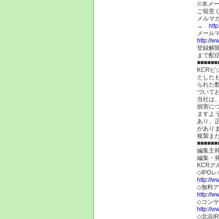
※本メ
ご留意
メルマ
→
htt
メール
http://w
登録解
まで配
■■■■■■
KCR
とした
られた
づいて
当社は
損害に
ますよ
あり、
があり
複製ま
■■■■■■
編集主幹
編集・
KCRグ
◇IPO
http://w
◇無料
http://w
◇コン
http://w
◇北浜I