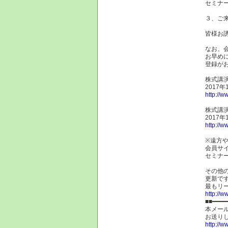
セミナ
３、ご
皆様お
なお、
お早め
登録が
株式講演
2017
http://w
株式講演
2017
http://w
※遠方
会員サ
セミナ
その他
更新で
最もリ
http://ww
■■━━━━
本メー
お送り
http://