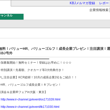
KBJメルマガ登録
レポー
企業情報検索
チャンネル
バー
無料！バリューHR、バリューゴルフ！成長企業プレゼン！注目講演！選
KBJ号外
━━━━━━━━━━━━━━━━━━━━━━━━━━━━━
参加募集開始！無料セミナー！登録はお早めに！☆☆☆
】特別講演！先着順、クオカード等3大特典付き！
し注目企業】KCR総研！10月の成長企業2社をご紹介！！
ーHR、バリューゴルフ成長企業ＩＲプレゼン！
演会＆企業IRフェアin大阪・東京】
】
http://www.ir-channel.jp/event/os171028.html
】
http://www.ir-channel.jp/event/tk171030.html