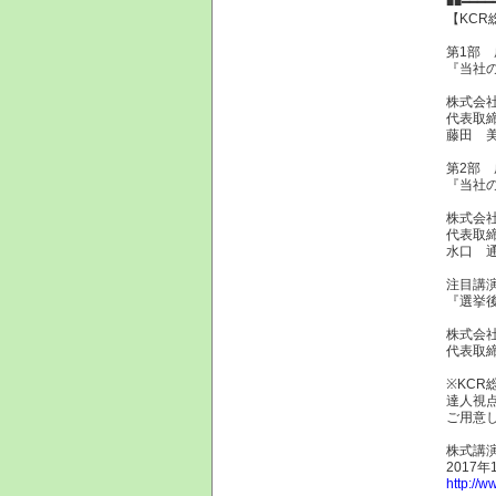
■■━━━━
【KCR
第1部 
『当社
株式会社
代表取
藤田 美
第2部 
『当社
株式会社
代表取
水口 通
注目講
『選挙
株式会社
代表取
※KCR
達人視点
ご用意
株式講演
2017
http://w