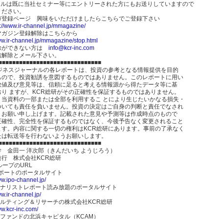
ールは既に当社セミナー等にエントリーされた方にもお送りしていますので
ください。
ガ登録ページ 興味をいただけましたらこちらでご登録下さい
p://www.ir-channel.jp/mmagazine/
マガジン登録解除はこちらから
ww.ir-channel.jp/mmagazine/stop.html
除ができない方は
info@kcr-inc.com
信解除とメール下さい。
■■■■■■■■■■■■■■■■■■■■■■■■■■■■■■
ビジネスジャーナルの各レポートは、投資の参考となる情報提供を目的
もので、投資勧誘を意図するものではありません。このレポートに用い
数値及び意見等は、信頼に足ると考える情報源から得たデータ等に基
おり ますが、KCR総研がその正確性を保証するものではありません。
、当資料の一部または全部を利用するこ とにより生じたいかなる損失・
ついても責任を負いません。投資の決定はご自身の判断と責任でなされ
うお願い申し上げます。記載された意見や予測等は作成時点のもので
正確性、完全性を保証するものではなく、今後予告なく変更されること
ます。内容に関する一切の権利はKCR総研にあります。事前の了承なく
たは転送等を行わないようお願いします。
■■■■■■■■■■■■■■■■■■■■■■■■■■■■■■
 金田一 洋次郎（きんだいち ようじろう）
発行 株式会社KCR総研
ループのURL
レポートのポータルサイト
ww.ipo-channel.jp/
アナリストレポート読み放題のポータルサイト
ww.ir-channel.jp/
サルティング＆リサーチの株式会社KCR総研
ww.kcr-inc.com/
Rファンドの北浜キャピタル（KCAM）