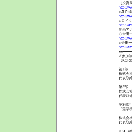
（投資
http://w
◇JLP
http://ww
◇ロイタ
https:/
動画ア
◇金田
http://w
◇金田
http://am
■■━━━━
※参加
【KCR
第1部 
株式会社
代表取締
第2部 
株式会社
代表取締
第3部注
『選挙
株式会社
代表取
※KCR