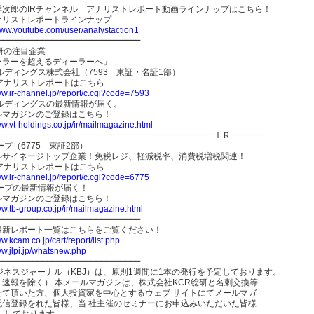
洋次郎のIRチャンネル アナリストレポート動画ラインナップはこちら！
ナリストレポートラインナップ
/www.youtube.com/user/analystaction1
━━━━━━━━━━━━━━━━━━━━━━━━━━━━━
研の注目企業
ーラーを超えるディーラーへ」
ルディングス株式会社（7593 東証・名証1部）
のアナリストレポートはこちら
ww.ir-channel.jp/report/c.cgi?code=7593
ールディングスの最新情報が届く。
ールマガジンのご登録はこちら！
ww.vt-holdings.co.jp/ir/mailmagazine.html
━━━━━━━━━━━━━━━━━━━━━━━━━━━ＩＲ━━━━
ープ（6775 東証2部）
ルサイネージトップ企業！免税レジ、軽減税率、消費税増税関連！
のアナリストレポートはこちら
ww.ir-channel.jp/report/c.cgi?code=6775
ループの最新情報が届く！
ールマガジンのご登録はこちら！
ww.tb-group.co.jp/ir/mailmagazine.html
━━━━━━━━━━━━━━━━━━━━━━━━━━━━━
最新レポート一覧はこちらをご覧ください！
ww.kcam.co.jp/cart/report/list.php
ww.jlpi.jp/whatsnew.php
━━━━━━━━━━━━━━━━━━━━━━━━━━━━━
ジネスジャーナル（KBJ）は、原則1週間に1本の発行を予定しております。
、速報を除く） 本メールマガジンは、株式会社KCR総研と名刺交換等
せて頂いた方、個人投資家を中心とするウェブ サイトにてメールマガ
配信登録をれた皆様、当 社主催のセミナーにお申込みいただいた皆様
 しております。