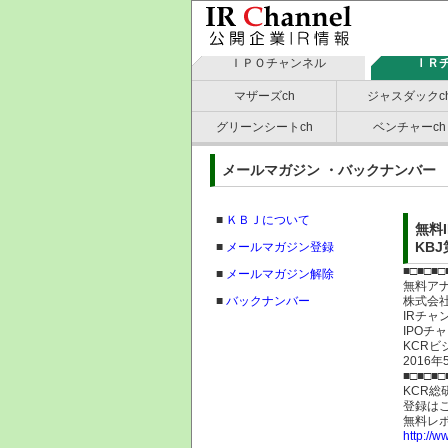
ＩＰＯチャンネル
ＩＲ
マザーズch
ジャスダックc
グリーンシートch
ベンチャーch
メールマガジン ・バックナン
■
ＫＢＪについて
無料
KBJ
■
メールマガジン登録
■□■□■□
■
メールマガジン解除
無料ア
■
バックナンバー
株式
IRチャ
IPOチ
KCRビ
2016
■□■□■□
KCR
登録は
無料レ
http://w