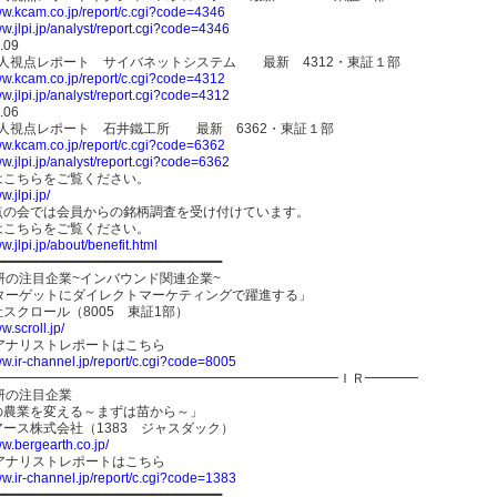
ww.kcam.co.jp/report/c.cgi?code=4346
ww.jlpi.jp/analyst/report.cgi?code=4346
.09
達人視点レポート サイバネットシステム 最新 4312・東証１部
ww.kcam.co.jp/report/c.cgi?code=4312
ww.jlpi.jp/analyst/report.cgi?code=4312
.06
達人視点レポート 石井鐵工所 最新 6362・東証１部
ww.kcam.co.jp/report/c.cgi?code=6362
ww.jlpi.jp/analyst/report.cgi?code=6362
はこちらをご覧ください。
w.jlpi.jp/
点の会では会員からの銘柄調査を受け付けています。
はこちらをご覧ください。
ww.jlpi.jp/about/benefit.html
━━━━━━━━━━━━━━━━━━━━━━━━━━━━━
研の注目企業~インバウンド関連企業~
層ターゲットにダイレクトマーケティングで躍進する」
スクロール（8005 東証1部）
w.scroll.jp/
のアナリストレポートはこちら
ww.ir-channel.jp/report/c.cgi?code=8005
━━━━━━━━━━━━━━━━━━━━━━━━━━━ＩＲ━━━━
研の注目企業
の農業を変える～まずは苗から～」
ース株式会社（1383 ジャスダック）
ww.bergearth.co.jp/
のアナリストレポートはこちら
ww.ir-channel.jp/report/c.cgi?code=1383
━━━━━━━━━━━━━━━━━━━━━━━━━━━━━