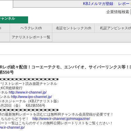
KBJメルマガ登録
レポー
企業情報検索
チャンネル
h
ヘラクレスch
名証セントレックスch
札証アンビシャスc
アナリストレポート一覧
バー
IRレポ続々配信！コーエーテクモ、エンバイオ、サイバーリンクス等！
第556号
■□■□■□■□■□■□■□■□■□■□■□■□■□■□■
ナリストレポート読み放題チャンネル
会社KCR総研発行
ンネル
http://www.ir-channel.jp/
ャンネル
http://www.ipo-channel.jp/
ジネスジャーナル（KBJアナリスト版）
年5月20日（金） KBJ第556号
■□■□■□■□■□■□■□■□■□■□■□■□■□■□■
総研の最新無料レポートを読むには無料IRチャンネル会員登録が必要です！
こちらからどうぞ！
http://www.ir-channel.jp/mmagazine/
ポート一覧はこちらのサイトの無料公開レポートリストをご覧ください！
ww.ir-channel.jp/