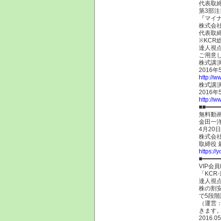
代表取締
第3部注
『マイ
株式会社
代表取
※KCR
達人視点
ご用意
株式講演
2016
http://w
株式講演
2016
http://w
■■━━━━
無料動
金田一
4月20
株式会社
取締役 
https:/
■━━━━━
VIP会
「KC
達人視
株の割
で5段
（運営：
きます
2016.05