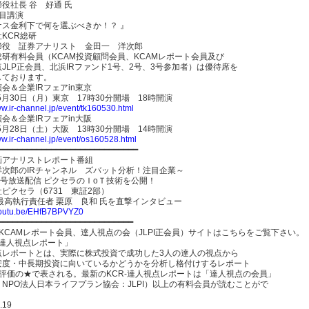
役社長 谷 好通 氏
目講演
ナス金利下で何を選ぶべきか！？ 』
KCR総研
締役 証券アナリスト 金田一 洋次郎
総研有料会員（KCAM投資顧問会員、KCAMレポート会員及び
JLP正会員、北浜IRファンド1号、2号、3号参加者）は優待席を
しております。
会＆企業IRフェアin東京
年5月30日（月）東京 17時30分開場 18時開演
ww.ir-channel.jp/event/tk160530.html
会＆企業IRフェアin大阪
年5月28日（土）大阪 13時30分開場 14時開演
ww.ir-channel.jp/event/os160528.html
━━━━━━━━━━━━━━━━━━━━━━━━━━━━━
画アナリストレポート番組
洋次郎のIRチャンネル ズバット分析！注目企業～
日号放送配信 ピクセラのＩoＴ技術を公開！
ピクセラ（6731 東証2部）
最高執行責任者 栗原 良和 氏を直撃インタビュー
/youtu.be/EHfB7BPVYZ0
━━━━━━━━━━━━━━━━━━━━━━━━━━━━
員KCAMレポート会員、達人視点の会（JLPI正会員）サイトはこちらをご覧下さい。
R-達人視点レポート」
点レポートとは、実際に株式投資で成功した3人の達人の視点から
安度・中長期投資に向いているかどうかを分析し格付けするレポート
階評価の★で表される。最新のKCR-達人視点レポートは「達人視点の会員」
NPO法人日本ライフプラン協会：JLPI）以上の有料会員が読むことがで
。
.19