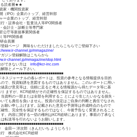
たる読者層★★
投資家・機関投資家
開（IPO）企業のトップ、経営幹部
チャー企業のトップ、経営幹部
銀行・証券会社・監査法人等IPO関係者
士・会計士・診断士等専門家
・官公庁等新規事業関係者
ミ等PR関係者
総研会員層
ガ登録ページ 興味をいただけましたらこちらでご登録下さい
p://www.ir-channel.jp/mmagazine/
マガジン登録解除はこちらから
ww.ir-channel.jp/mmagazine/stop.html
除ができない方は
info@kcr-inc.com
信解除とメール下さい。
■■■■■■■■■■■■■■■■■■■■■■■■■■■■■■
ビジネスジャーナルの各レポートは、投資の参考となる情報提供を目的
もので、投資勧誘を意図するものではありません。このレポートに用い
数値及び意見等は、信頼に足ると考える情報源から得たデータ等に基
おり ますが、KCR総研がその正確性を保証するものではありません。
、当資料の一部または全部を利用するこ とにより生じたいかなる損失・
ついても責任を負いません。投資の決定はご自身の判断と責任でなされ
うお願い申し上げます。記載された意見や予測等は作成時点のもので
正確性、完全性を保証するものではなく、今後予告なく変更されること
ます。内容に関する一切の権利はKCR総研にあります。事前の了承なく
たは転送等を行わないようお願いします。
■■■■■■■■■■■■■■■■■■■■■■■■■■■■■■
 金田一 洋次郎（きんだいち ようじろう）
発行 株式会社KCR総研