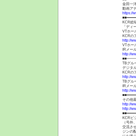
金田一
動画ア
https:/
■■━━━━
KCR総
「ディ
VTホー
KCR
http://w
VTホ
IRメ
http://w
■■━
TBグル
デジタ
KCR
http://w
TBグ
IRメ
http://w
■■━━━━
その他
http://w
http://w
■■━━━━
KCRビ
（号外
交流さ
ジンの
にお送り