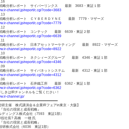
.16
IR戦略分析レポート サイバーリンクス 最新 3683・東証１部
ww.ir-channel.jp/report/c.cgi?code=3683
.13
IR戦略分析レポート ＣＹＢＥＲＤＹＮＥ 最新 7779・マザーズ
ww.ir-channel.jp/report/c.cgi?code=7779
.12
IR戦略分析レポート コンテック 最新 6639・東証２部
ww.ir-channel.jp/report/c.cgi?code=6639
.11
IR戦略分析レポート 日本アセットマーケティング 最新 8922・マザーズ
ww.ir-channel.jp/report/c.cgi?code=8922
.10
IR戦略分析レポート ネクシィーズグループ 最新 4346・東証１部
ww.ir-channel.jp/report/c.cgi?code=4346
.09
IR戦略分析レポート サイバネットシステム 最新 4312・東証１部
ww.ir-channel.jp/report/c.cgi?code=4312
.06
IR戦略分析レポート 石井鐵工所 最新 6362・東証１部
ww.ir-channel.jp/report/c.cgi?code=6362
詳しきはIRチャンネルをご覧ください！
ww.ir-channel.jp/
━━━━━━━━━━━━━━━━━━━━━━━━━━━━━
総研主催 株式講演会＆企業IRフェアin東京・大阪】
 『当社の現状と成長戦略』
ルディングス株式会社（7593 東証1部）
役社長? 高橋 一穂 氏
 『当社の現状と成長戦略』
er技研株式会社（6036 東証1部）