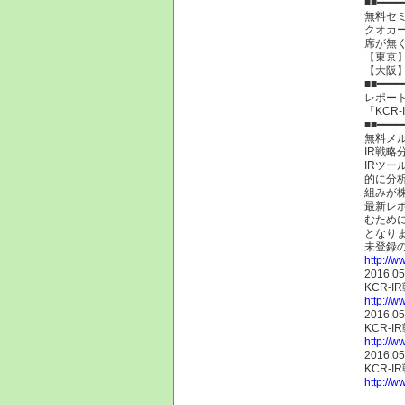
■■━━━━
無料セミ
クオカ
席が無
【東京
【大阪
■■━━━━
レポー
「KC
■■━━━━
無料メ
IR戦
IRツー
的に分
組みが
最新レ
むために
となり
未登録
http://w
2016.05
KCR-
http://w
2016.05
KCR-
http://w
2016.05
KCR-
http://w