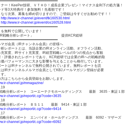
━━━━━━━━━━━━━━━━━━━━━━━━━━━━━
ナー！KeePer技研、ＶＴＨＤ！成長企業プレゼン！マイナス金利下の処方箋！
ード等3大特典付！参加無料！先着順です！
くなり次第、募集を締め切りますので、ご登録は今すぐがお勧めです！！
】
http://www.ir-channel.jp/event/tk160530.html
】
http://www.ir-channel.jp/event/os160528.html
━━━━━━━━━━━━━━━━━━━━━━━━━━━━━
トを無料で公開しています！
R-IR戦略分析レポート」 提供KCR総研
━━━━━━━━━━━━━━━━━━━━━━━━━━━━━
ルマガ会員（IRチャンネル会員）の皆様へ
略分析レポートとは、当該企業のIRオンライン活動、オフライン活動、
ル充実度、IRサイト充実度、IR経営戦略レベルの5つの視点から客観
析・評価されたレポートであり、KCR総研では企業のIRへの戦略的取
株価パフォーマンスに大きな影響を与えることから格付しています。
ポートはIRチャンネルで無料公開されています。無料レポートを読
はIRチャンネルメルマガ会員としてKBJメールマガジン登録が必要
ます。
の方はこちらから会員登録をお願いします。
ww.ir-channel.jp/mmagazine/
.19
IR戦略分析レポート コーエーテクモホールディングス 最新 3635・東証１部
ww.ir-channel.jp/report/c.cgi?code=3635
.18
IR戦略分析レポート ＢＳ１１ 最新 9414・東証１部
ww.ir-channel.jp/report/c.cgi?code=9414
.17
IR戦略分析レポート エンバイオ・ホールディングス 最新 6092・マザーズ
ww.ir-channel.jp/report/c.cgi?code=6092