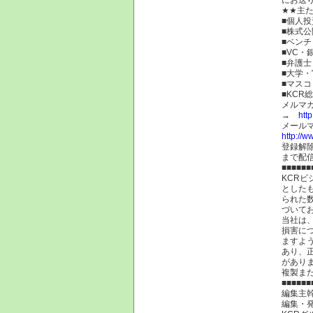
★★主
■個人
■株式公
■ベン
■VC・
■弁護
■大学
■マスコ
■KCR
メルマ
→
htt
メール
http://w
登録解
まで配
■■■■■■
KCR
とした
られた
づいて
当社は
損害に
ますよ
あり、
があり
複製ま
■■■■■■
編集主幹
編集・