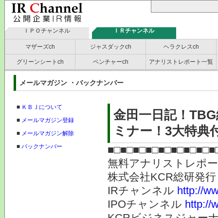
ＩＰＯチャンネル
ＩＲチャンネル
マザーズch
ジャスダックch
ヘラクレスch
グリーンシートch
ベンチャーch
アナリストレポート一覧
メールマガジン ・バックナンバー
■
ＫＢＪについて
金田一日記！TB
■
メールマガジン登録
ミナー！3大特典付
■
メールマガジン解除
■
バックナンバー
■□■□■□■□■□■□■□■□■
無料アナリストレポ
株式会社KC
IRチャンネル
http://ww
IPOチャンネル
http://
KCRビジネスジャーナ