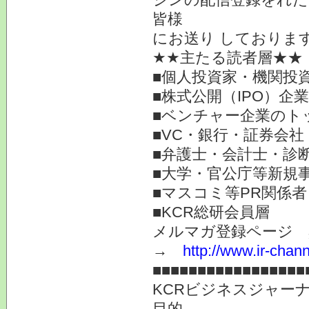
皆様
にお送り しておりま
★★主たる読者層★★
■個人投資家・機関投
■株式公開（IPO）企
■ベンチャー企業のト
■VC・銀行・証券会社
■弁護士・会計士・診
■大学・官公庁等新規
■マスコミ等PR関係者
■KCR総研会員層
メルマガ登録ページ 
→
http://www.ir-chan
■■■■■■■■■■■■■■■■■
KCRビジネスジャー
目的