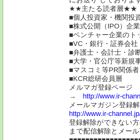
★★主たる読者層★★
■個人投資家・機関投
■株式公開（IPO）企
■ベンチャー企業のト
■VC・銀行・証券会社
■弁護士・会計士・診
■大学・官公庁等新規
■マスコミ等PR関係者
■KCR総研会員層
メルマガ登録ページ 
→
http://www.ir-chan
メールマガジン登録解
http://www.ir-channel.
登録解除ができない
まで配信解除とメール
■■■■■■■■■■■■■■■■■