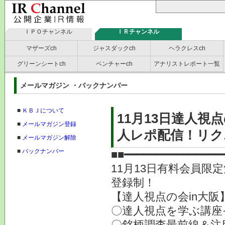
ＩＰＯチャンネル
ＩＲチャンネル
マザーズch
ジャスダックch
ヘラクレスch
グリーンシートch
ベンチャーch
アナリストレポート一覧
メールマガジン ・バックナンバー
■
ＫＢＪについて
11月13日達人視
■
メールマガジン登録
人レポ配信！リク
■
メールマガジン解除
■
バックナンバー
■■━━━━━━━━━━━━━━━
11月13日有料会員限
登録制！
【達人視点の会in大
〇達人視点を学ぶ講座
〇銘柄調査最前線＆注