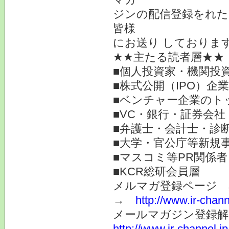
ジンの配信登録をれた
皆様
にお送り しておりま
★★主たる読者層★★
■個人投資家・機関投
■株式公開（IPO）企
■ベンチャー企業のト
■VC・銀行・証券会社
■弁護士・会計士・診
■大学・官公庁等新規
■マスコミ等PR関係者
■KCR総研会員層
メルマガ登録ページ 
→
http://www.ir-chan
メールマガジン登録解
http://www.ir-channel.