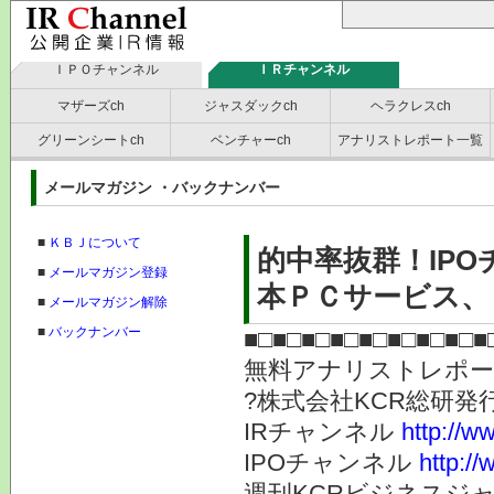
ＩＰＯチャンネル
ＩＲチャンネル
マザーズch
ジャスダックch
ヘラクレスch
グリーンシートch
ベンチャーch
アナリストレポート一覧
メールマガジン ・バックナンバー
■
ＫＢＪについて
的中率抜群！IP
■
メールマガジン登録
本ＰＣサービス、Ｓ
■
メールマガジン解除
■
バックナンバー
■□■□■□■□■□■□■□■□■
無料アナリストレポ
?株式会社KC
IRチャンネル
http://ww
IPOチャンネル
http://
週刊KCRビジネスジ