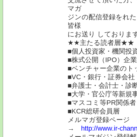
マガ
ジンの配信登録をれた
皆様
にお送り しておりま
★★主たる読者層★★
■個人投資家・機関投
■株式公開（IPO）企
■ベンチャー企業のト
■VC・銀行・証券会社
■弁護士・会計士・診
■大学・官公庁等新規
■マスコミ等PR関係者
■KCR総研会員層
メルマガ登録ページ 
→
http://www.ir-chan
メールマガジン登録解