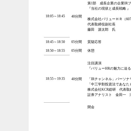
第1部 成長企業の企業IR
『当社の現状と成長戦略 』
18:05～18:45
40分間
株式会社バリューＨＲ（607
代表取締役副社長
藤田 源太郎 氏
18:45～18:50
05分間
質疑応答
18:50～18:55
05分間
休憩
注目講演
『バリューHRの魅力に迫る
18:55～19:35
40分間
「IRチャンネル」パーソナ
「中三学割投資法であなた
株式会社KCR総研 代表取
証券アナリスト 金田一 
閉会