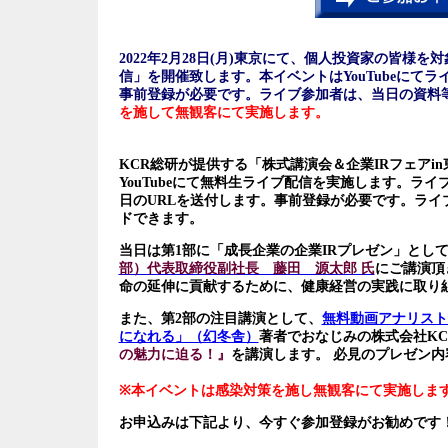
2022年2月28日(月)東京にて、個人投資家の皆様を
信」を開催致します。本イベントはYouTubeに
事前登録が必要です。ライブ参加者は、当日の資料
を施して無観客にて実施します。
KCR総研が提供する「株式講演会＆企業IRフェア
YouTubeにて無料生ライブ配信を実施します。
日のURLを送付します。事前登録が必要です。ラ
ドできます。
当日は
第1部に「成長企業の企業IRプレゼン」とし
部）代表取締役副社長 藤田 源太郎 氏
にご講演頂
命の延伸に貢献するために、健康経営の実践に取り組
また、
第2部の注目講演として、
無料動画アナリスト
になれる」（幻冬舎）
著者でおなじみの株式会社K
の魅力に迫る！』
を講演します。 必見のプレゼン内
※本イベントは感染対策を施し無観客にて実施しま
お申込みは下記より、今すぐ参加登録がお勧めです