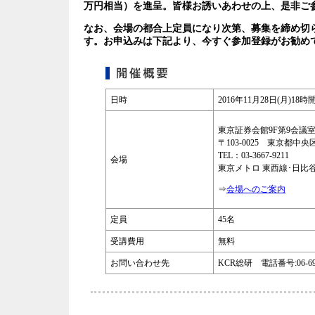
万円相当）を進呈。皆様お誘いあわせの上、是非ご参
なお、会場の都合上定員になり次第、募集を締め切
す。お申込みは下記より、今すぐ参加登録がお勧め
日時
2016年11月28日(月)1
東京証券会館9F第9会議
〒103-0025 東京都中央
TEL：03-3667-9211
会場
東京メトロ 東西線･日比谷
⇒
会場へのご案内
定員
45名
受講費用
無料
お問い合わせ先
KCR総研 電話番号:06-696