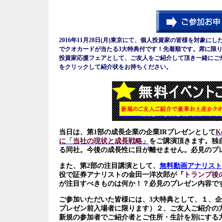
2016年11月28日(月)東京にて、個人投資家の皆様を対象にし
でクオカードが当たる3大特典付です！先着順です。席に限
投資家応援フェアとして、ご友人をご紹介して頂き一緒にご
をクリックして紹介状をお持ちください。
当日は、第1部の成長企業の企業IRプレゼンとして
K
に「当社の現状と成長戦略」
をご講演頂きます。独
る同社。今後の成長性に目が離せません。必見のプ
また、第2部の注目講演として、
無料動画アナリスト
役で証券アナリストの金田一洋次郎が
『トランプ後
が注目すべきものは何か
！？必見のプレゼン内容で
ご参加いただいた皆様には、3大特典として、１、企
プレゼン前入場者に限ります）２、ご友人ご紹介の
新規の参加者でご紹介者とご住所・生計を別にする方