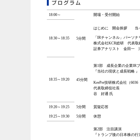
18:00～
開場・受付開始
はじめに 開会挨拶 当
「IRチャンネル」パーソナ
18:30～18:35
5分間
株式会社KCR総研 代表取
証券アナリスト 金田一 
第1部 成長企業の企業IR
『当社の現状と成長戦略 』
18:35～19:20
45分間
KeePer技研株式会社（603
代表取締役社長
谷 好通 氏
19:20～19:25
5分間
質疑応答
19:25～19:30
5分間
休憩
第2部 注目講演
『トランプ後の日本株の行方