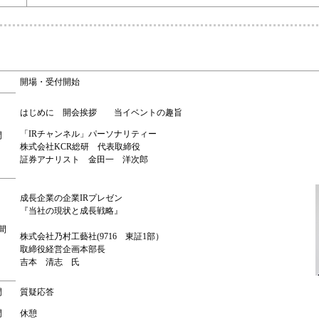
開場・受付開始
はじめに 開会挨拶 当イベントの趣旨
「IRチャンネル」パーソナリティー
間
株式会社KCR総研 代表取締役
証券アナリスト 金田一 洋次郎
成長企業の企業IRプレゼン
『当社の現状と成長戦略』
間
株式会社乃村工藝社(9716 東証1部）
取締役経営企画本部長
吉本 清志 氏
間
質疑応答
間
休憩