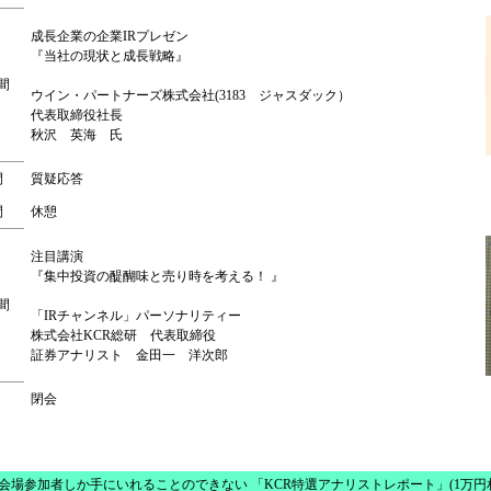
成長企業の企業IRプレゼン
『当社の現状と成長戦略』
間
ウイン・パートナーズ株式会社(3183 ジャスダック）
代表取締役社長
秋沢 英海 氏
間
質疑応答
間
休憩
注目講演
『集中投資の醍醐味と売り時を考える！ 』
間
「IRチャンネル」パーソナリティー
株式会社KCR総研 代表取締役
証券アナリスト 金田一 洋次郎
閉会
会場参加者しか手にいれることのできない 「KCR特選アナリストレポート」(1万円