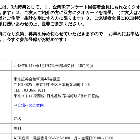
には、3大特典として、１、企業IRアンケート回答者全員にもれなくクオ
ります）２、ご友人ご紹介の方に双方にクオカードを進呈。（ご友人はご
者とご住所・生計を別にする方に限ります）３、ご来場者全員にKCR特
様お誘いあわせの上、是非ご参加くださ い。
員になり次第、募集を締め切らせていただきますので、 お早めにお申込
り、今すぐ参加登録がお勧めです！
2013年6月17日(月)17時30分開場受付 18時開演
東京証券会館9F第4-5会議室
〒103-0025 東京都中央区日本橋茅場町 1-5-8
TEL：03-3667-9211
東京メトロ 東西線･日比谷線 茅場町駅 8番出口直結
⇒
会場へのご案内
75名
無料
KCR総研 電話番号:06-6965-6100 月～金曜日09:00～18:00