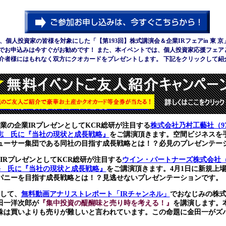
京にて、個人投資家の皆様を対象にした「【第193回】
株式講演会＆企業IRフェアin 東
でお申込みは今すぐがお勧めです！
また、本イベントでは、個人投資家応援フェア
介者
様には
もれなく双方にクオカードをプレゼントします。 下記をクリックして紹
業の企業IRプレゼンとしてKCR総研が注目する
株式会社乃村工藝社（9
志 氏に『当社の現状と成長戦略』
をご講演頂きます。空間ビジネスを
ューサー集団である同社の目指す成長戦略とは！？必見のプレゼンテー
IRプレゼンとしてKCR総研が注目する
ウイン・パートナーズ株式会社（
海 氏に『当社の現状と成長戦略』
をご講演頂きます。4月1日に新規上
パニーを目指す成長戦略とは！？見逃せないプレゼンテーションです。
として、
無料動画アナリストレポート「IRチャンネル」
でおなじみの株式
田一洋次郎が
『集中投資の醍醐味と売り時を考える！』
を講演します。
株は買いよりも売りが難しいと言われています。この命題に金田一がズ