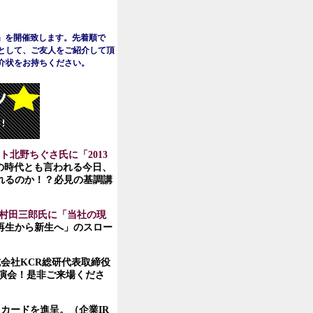
 京」を開催致します。先着順で
として、ご友人をご紹介して頂
介状をお持ちください。
北野ちぐさ氏に「2013
の時代とも言われる今日、
れるのか！？必見の基調講
 村田三郎氏に「当社の現
再生から新生へ」のスロー
会社KCR総研代表取締役
演会！是非ご来場くださ
カードを進呈。（企業IR