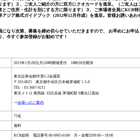
ります）２、ご友人ご紹介の方に双方にクオカードを進呈。（ご友人はご
者とご住所・生計を別にする方に限ります）３、ご来場者全員にKCR特
アジア株式ガイドブック（2012年12月作成）を進呈。皆様お誘いあ
員になり次第、募集を締め切らせていただきますので、 お早めにお申込
り、今すぐ参加登録がお勧めです！
2013年1月28日(月)18時開場受付 18時20分開演
東京証券会館9F第1-2会議室
〒103-0025 東京都中央区日本橋茅場町 1-5-8
TEL：03-3667-9211
東京メトロ 東西線･日比谷線 茅場町駅 8番出口直結
⇒
会場へのご案内
75名
無料
KCR総研 電話番号:06-6965-6100 月～金曜日09:00～18:00