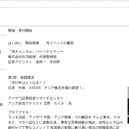
開場・受付開始
はじめに 開会挨拶 当イベントの趣旨
「IRチャンネル」パーソナリティー
間
株式会社KCR総研 代表取締役
証券アナリスト 金田一 洋次郎
第1部 基調講演
『2013年はどうなる！？
日本 中国 ASEAN アジア株式市場の展望！』
アイザワ証券投資リサーチセンター
アジア担当アナリスト 北野 ちぐさ 氏
間
プロファイル：
ラジオ日経「アイザワ 中国・アジア情報」での解説や テレビ東京、ＣＮ
ＢＣ、マネー誌などに多数出演 。豊富な営業経験が強み。女性ならではの
細やかで丁寧なコメントで 投資家の皆様に解り易い視点の情報提供に定