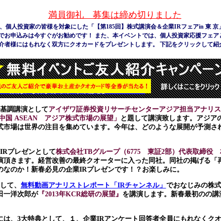
満員御礼 募集は締め切りました
京にて、個人投資家の皆様を対象にした「【第185回】
株式講演会＆企業IRフェアin 東
でお申込みは今すぐがお勧めです！
また、本イベントでは、個人投資家応援フェア
介者
様には
もれなく双方にクオカードをプレゼントします。 下記をクリックして紹
式基調講演として
アイザワ証券投資リサーチセンターアジア担当アナリスト
中国 ASEAN アジア株式市場の展望」
と題して講演致します。アジア
式市場は世界の注目を集めています。今年は、どのような展開が予測さ
IRプレゼンとして
株式会社
TBグループ（6775 東証2部）代表取締役
演頂きます。経営改善の最終クオーターに入った同社。同社の掲げる「
のなのか！新春必見の企業IRプレゼンです！？お楽しみに。
として、
無料動画アナリストレポート「IRチャンネル」
でおなじみの株式
田一洋次郎が
『2013年KCR総研の展望』
を講演します。
新春最初のの講
には、3大特典として、１、企業IRアンケート回答者全員にもれなくクオ