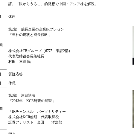
評。「眼からうろこ」的発想で中国・アジア株を解説。
間
休憩
第2部 成長企業の企業IRプレゼン
『当社の現状と成長戦略 』
間
株式会社TBグループ（6775 東証2部）
代表取締役会長兼社長
村田 三郎 氏
間
質疑応答
間
休憩
第3部 注目講演
『2013年 KCR総研の展望 』
間
「IRチャンネル」パーソナリティー
株式会社KCR総研 代表取締役
証券アナリスト 金田一 洋次郎