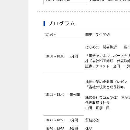
17:30～
開場・受付開始
はじめに 開会挨拶 当イ
「IRチャンネル」パーソナ
18:00～18:05
5分間
株式会社KCR総研 代表取
証券アナリスト 金田一 
成長企業の企業IRプレゼン
『当社の現状と成長戦略』
18:05～18:45
40分間
株式会社ワコム(6727 東証
代表取締役社長
山田 正彦 氏
18:45～18:50
5分間
質疑応答
18:50～18:55
5分間
休憩