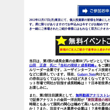
2012年12月17日(月)東京にて、個人投資家の皆様を対象にし
す。席に限りがありますのでお申込みは今すぐがお勧めです
き一緒にご来場されたご紹介者
様には
もれなく双方にクオカ
当日は、第1部の成長企業の企業IRプレゼンとしてK
山田 正彦 氏に『当社の現状と成長戦略』
をご講
ルリーダー企業です。ユーザインターフェイス技術
などに提供しています。
現在、
Galaxy Note
向けなど
の存在はなくてはならいものほど大きくなってきて
ット市場で同社が目指す成長戦略は！？日本初世界が
お楽しみに。
また、第2部注目講演として、
無料動画アナリストレ
で証券アナリストの金田一洋次郎が
『衆院選後の相
時期ともあって国民の関心は極めて高いものと思わ
か！？また、注目すべき業界や企業は
！？本年最後