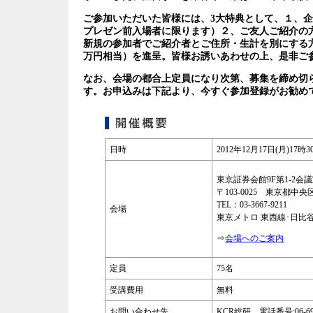
ご参加いただいた皆様には、3大特典として、１、企
プレゼン前入場者に限ります）２、ご友人ご紹介の
新規の参加者でご紹介者とご住所・生計を別にする方
万円相当）を進呈。皆様お誘いあわせの上、是非ご参
なお、会場の都合上定員になり次第、募集を締め切
す。お申込みは下記より、今すぐ参加登録がお勧め
日時
2012年12月17日(月)1
東京証券会館9F第1-2会
〒103-0025 東京都中央
TEL：03-3667-9211
会場
東京メトロ 東西線･日比谷
⇒
会場へのご案内
定員
75名
受講費用
無料
お問い合わせ先
KCR総研 電話番号:06-696