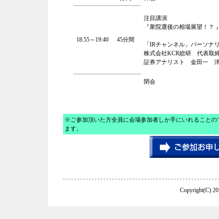
注目講演
『衆院選後の相場展望！？ 
18:55～19:40
45分間
「IRチャンネル」パーソナ
株式会社KCR総研 代表取
証券アナリスト 金田一 
閉会
※ご参加頂いた方全員に会場参加者しか手にいれることので
ます。
Copyright(C) 20