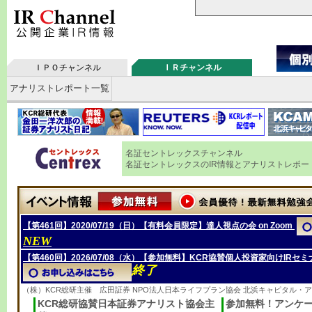
ＩＰＯチャンネル
ＩＲチャンネル
アナリストレポート一覧
名証セントレックスチャンネル
名証セントレックスのIR情報とアナリストレポー
【第461回】2020/07/19（日）【有料会員限定】達人視点の会 on Zoom
NEW
【第460回】2026/07/08（水）【参加無料】KCR協賛個人投資家向けIRセミ
終了
（株）KCR総研主催 広田証券 NPO法人日本ライフプラン協会 北浜キャピタル・
KCR総研協賛日本証券アナリスト協会主
参加無料！アンケ