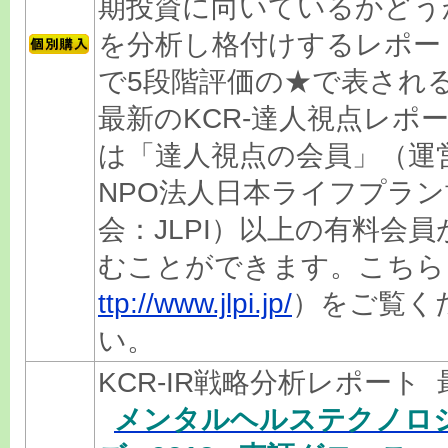
期投資に向いているかどう
を分析し格付けするレポー
で5段階評価の★で表され
最新のKCR-達人視点レポ
は「達人視点の会員」（運
NPO法人日本ライフプラン
会：JLPI）以上の有料会員
むことができます。こちら
ttp://www.jlpi.jp/
）をご覧く
い。
KCR-IR戦略分析レポート 
メンタルヘルステクノロ