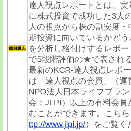
達人視点レポートとは、実
に株式投資で成功した3人
人の視点から株の割安度・
期投資に向いているかどう
を分析し格付けするレポー
で5段階評価の★で表され
最新のKCR-達人視点レポ
は「達人視点の会員」（運
NPO法人日本ライフプラン
会：JLPI）以上の有料会員
むことができます。こちら
ttp://www.jlpi.jp/
）をご覧く