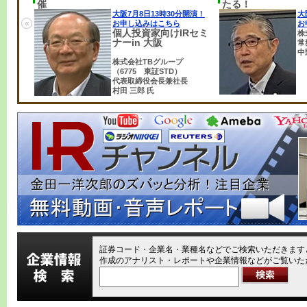
催
たる！
大阪
7月8日13時30分開演！
大
«
お申し込みはこちら
お
個人投資家向けIRセミ
株
ナーin 大阪
常
中
株式会社TBグループ
（6775 東証STD）
代表取締役会長兼社長
村田 三郎 氏
証券コード・企業名・業種名などでご検索いただきますと
作成のアナリスト・レポートや企業情報などがご覧いた