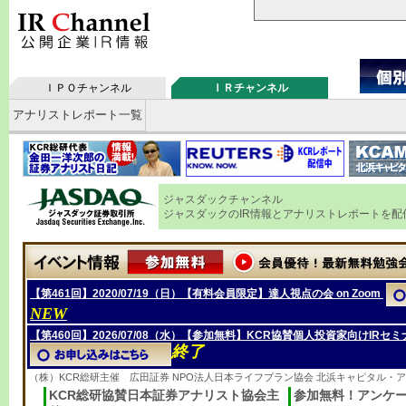
ＩＰＯチャンネル
ＩＲチャンネル
アナリストレポート一覧
ジャスダックチャンネル
ジャスダックのIR情報とアナリストレポートを配
【第461回】2020/07/19（日）【有料会員限定】達人視点の会 on Zoom
NEW
【第460回】2026/07/08（水）【参加無料】KCR協賛個人投資家向けIRセミ
終了
（株）KCR総研主催 広田証券 NPO法人日本ライフプラン協会 北浜キャピタル・
KCR総研協賛日本証券アナリスト協会主
参加無料！アンケ