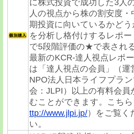
に株式投資で成功した3人
人の視点から株の割安度・
期投資に向いているかどう
を分析し格付けするレポー
で5段階評価の★で表され
最新のKCR-達人視点レポ
は「達人視点の会員」（運
NPO法人日本ライフプラン
会：JLPI）以上の有料会員
むことができます。こちら
ttp://www.jlpi.jp/
）をご覧く
い。