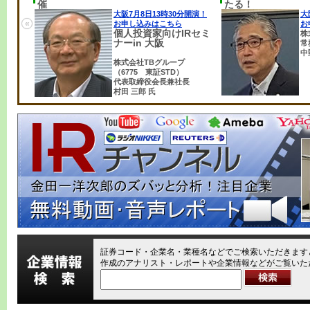
催
たる！
大阪
7月8日13時30分開演！
大
«
お申し込みはこちら
お
個人投資家向けIRセミ
株
ナーin 大阪
常
中
株式会社TBグループ
（6775 東証STD）
代表取締役会長兼社長
村田 三郎 氏
証券コード・企業名・業種名などでご検索いただきますと
作成のアナリスト・レポートや企業情報などがご覧いた