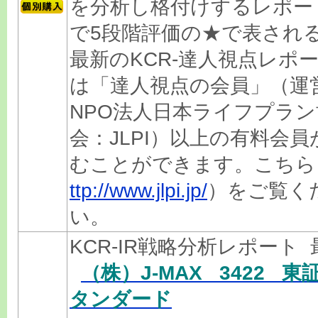
を分析し格付けするレポー
で5段階評価の★で表され
最新のKCR-達人視点レポ
は「達人視点の会員」（運
NPO法人日本ライフプラン
会：JLPI）以上の有料会員
むことができます。こちら
ttp://www.jlpi.jp/
）をご覧く
い。
KCR-IR戦略分析レポート 
（株）J-MAX 3422 東
タンダード