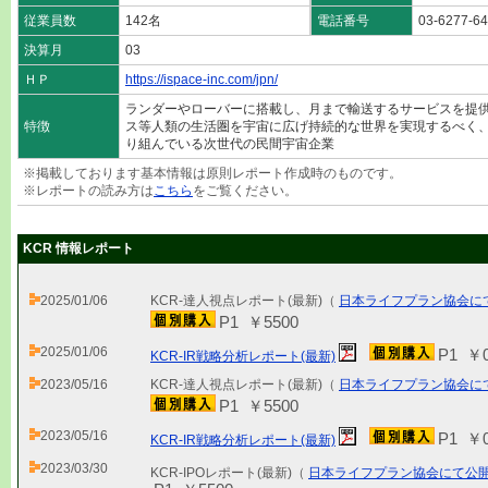
従業員数
142名
電話番号
03-6277-6
決算月
03
ＨＰ
https://ispace-inc.com/jpn/
ランダーやローバーに搭載し、月まで輸送するサービスを提
特徴
ス等人類の生活圏を宇宙に広げ持続的な世界を実現するべく
り組んでいる次世代の民間宇宙企業
※掲載しております基本情報は原則レポート作成時のものです。
※レポートの読み方は
こちら
をご覧ください。
KCR 情報レポート
2025/01/06
KCR-達人視点レポート(最新)（
日本ライフプラン協会に
P1 ￥5500
2025/01/06
P1 ￥
KCR-IR戦略分析レポート(最新)
2023/05/16
KCR-達人視点レポート(最新)（
日本ライフプラン協会に
P1 ￥5500
2023/05/16
P1 ￥
KCR-IR戦略分析レポート(最新)
2023/03/30
KCR-IPOレポート(最新)（
日本ライフプラン協会にて公