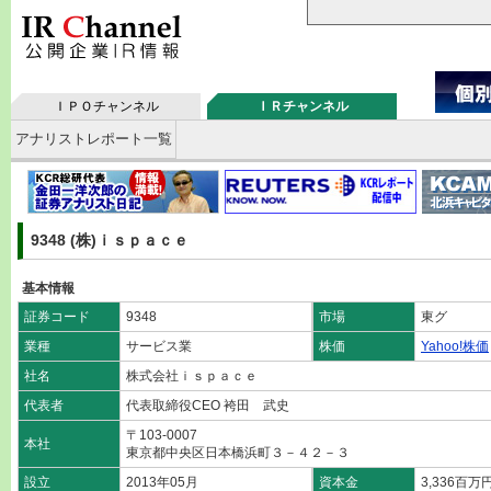
ＩＰＯチャンネル
ＩＲチャンネル
アナリストレポート一覧
9348 (株)ｉｓｐａｃｅ
基本情報
証券コード
9348
市場
東グ
業種
サービス業
株価
Yahoo!株価
社名
株式会社ｉｓｐａｃｅ
代表者
代表取締役CEO 袴田 武史
〒103-0007
本社
東京都中央区日本橋浜町３－４２－３
設立
2013年05月
資本金
3,336百万