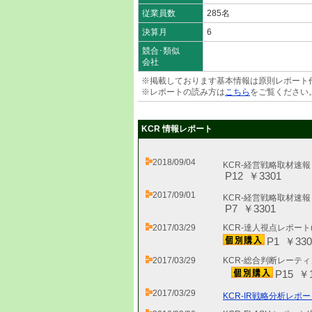
従業員数
285名
決算月
6
競合･類似
会社
※掲載しております基本情報は原則レポート
※レポートの読み方は
こちら
をご覧ください
KCR 情報レポート
2018/09/04
KCR-経営戦略取材速
P12 ￥3301
2017/09/01
KCR-経営戦略取材速
P7 ￥3301
2017/03/29
KCR-達人視点レポート
P1 ￥330
2017/03/29
KCR-総合判断レーティ
P15 ￥1
2017/03/29
KCR-IR戦略分析レポー