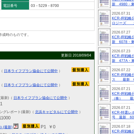
新 4980・
電話番号
03－5229－8700
2026.07.31
KCR-IR
ロジーズ 最
2026.07.27
作成時のものです。
KCR-IR
。
新 6078・
2026.07.23
更新日 2018/09/04
KCR-IR
新 477A・
2026.07.22
報（
日本ライフプラン協会にて公開中
）
KCR-IR
ス 最新 6
報（
日本ライフプラン協会にて公開中
）
2026.07.21
KCR-IR
(最新)（
日本ライフプラン協会にて公開中
）
（株） 最新
1
2026.07.21
ングレポート(最新)（
北浜キャピタルにて公開中
）
KCR-特選
1000
号 最新 6
P1 ￥0
2026.07.18
ト(最新)
KCR-IR