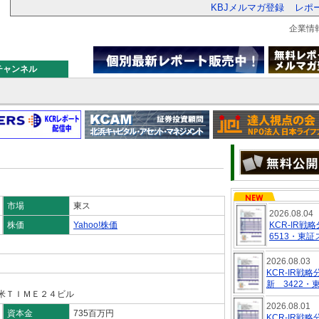
KBJメルマガ登録
レポ
企業情
チャンネル
市場
東ス
2026.08.04
株価
Yahoo!株価
KCR-I
6513・東
2026.08.03
KCR-IR戦
新 3422
日米ＴＩＭＥ２４ビル
2026.08.01
資本金
735百万円
KCR-IR