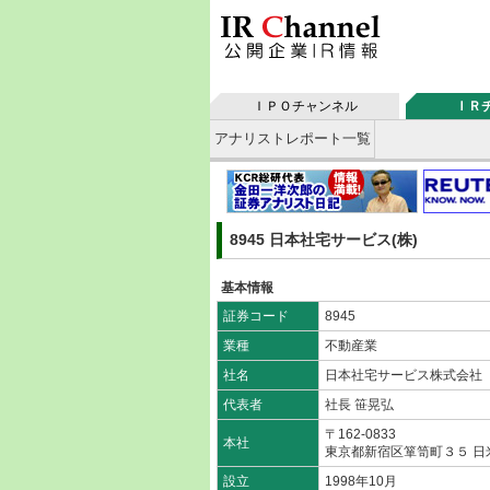
ＩＰＯチャンネル
ＩＲ
アナリストレポート一覧
8945 日本社宅サービス(株)
基本情報
証券コード
8945
業種
不動産業
社名
日本社宅サービス株式会社
代表者
社長 笹晃弘
〒162-0833
本社
東京都新宿区箪笥町３５ 
設立
1998年10月