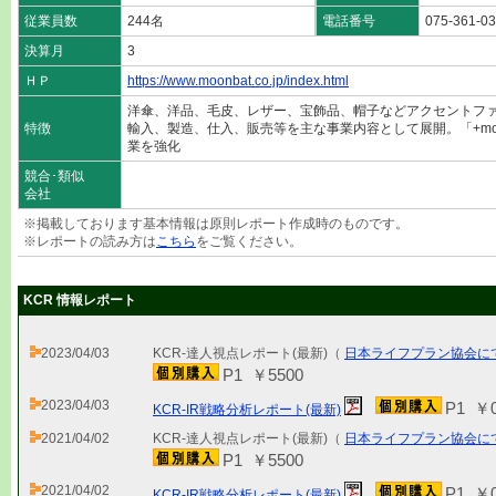
従業員数
244名
電話番号
075-361-0
決算月
3
ＨＰ
https://www.moonbat.co.jp/index.html
洋傘、洋品、毛皮、レザー、宝飾品、帽子などアクセントフ
特徴
輸入、製造、仕入、販売等を主な事業内容として展開。「+moo
業を強化
競合･類似
会社
※掲載しております基本情報は原則レポート作成時のものです。
※レポートの読み方は
こちら
をご覧ください。
KCR 情報レポート
2023/04/03
KCR-達人視点レポート(最新)（
日本ライフプラン協会に
P1 ￥5500
2023/04/03
P1 ￥
KCR-IR戦略分析レポート(最新)
2021/04/02
KCR-達人視点レポート(最新)（
日本ライフプラン協会に
P1 ￥5500
2021/04/02
P1 ￥
KCR-IR戦略分析レポート(最新)