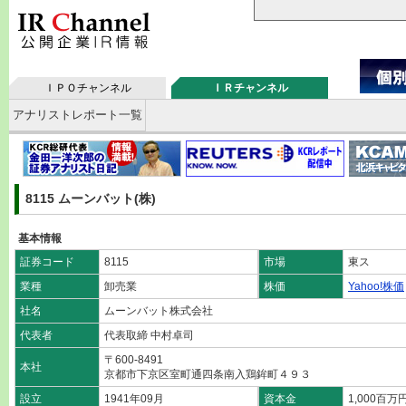
ＩＰＯチャンネル
ＩＲチャンネル
アナリストレポート一覧
8115 ムーンバット(株)
基本情報
証券コード
8115
市場
東ス
業種
卸売業
株価
Yahoo!株価
社名
ムーンバット株式会社
代表者
代表取締 中村卓司
〒600-8491
本社
京都市下京区室町通四条南入鶏鉾町４９３
設立
1941年09月
資本金
1,000百万